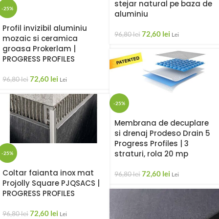
stejar natural pe baza de
-25%
aluminiu
Profil invizibil aluminiu
72,60
lei
96,80
lei
Lei
mozaic si ceramica
groasa Prokerlam |
PROGRESS PROFILES
72,60
lei
96,80
lei
Lei
-25%
Membrana de decuplare
si drenaj Prodeso Drain 5
Progress Profiles | 3
straturi, rola 20 mp
-25%
Coltar faianta inox mat
72,60
lei
96,80
lei
Lei
Projolly Square PJQSACS |
PROGRESS PROFILES
72,60
lei
96,80
lei
Lei