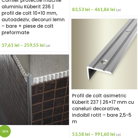
Cornier protectie muchie
aluminiu Küberit 236 |
83,53
lei
–
461,86
lei
Lei
profil de colt 10×10 mm,
autoadeziv, decoruri lemn
– bare + piese de colt
preformate
37,61
lei
–
259,55
lei
Lei
Profil de colt asimetric
Küberit 237 | 26×17 mm cu
caneluri decorative,
indoibil rotit – bare 2,5-5
m
-30%
53,58
lei
–
991,60
lei
Lei