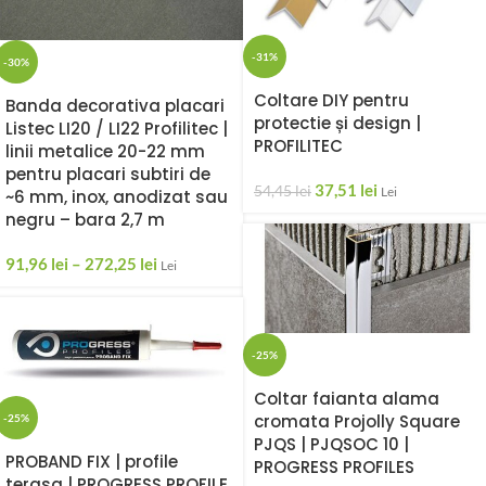
-31%
-30%
Coltare DIY pentru
Banda decorativa placari
protectie și design |
Listec LI20 / LI22 Profilitec |
PROFILITEC
linii metalice 20-22 mm
pentru placari subtiri de
37,51
lei
54,45
lei
Lei
~6 mm, inox, anodizat sau
negru – bara 2,7 m
91,96
lei
–
272,25
lei
Lei
-25%
Coltar faianta alama
cromata Projolly Square
-25%
PJQS | PJQSOC 10 |
PROBAND FIX | profile
PROGRESS PROFILES
terasa | PROGRESS PROFILE