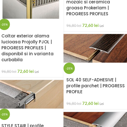
mozaic si ceramica
groasa Prokerlam |
PROGRESS PROFILES
72,60
lei
-25%
96,80
lei
Lei
Coltar exterior alama
lucioasa Projolly PJOL |
PROGRESS PROFILES |
disponibil si in varianta
curbabila
-25%
72,60
lei
96,80
lei
Lei
SOL 40 SELF-ADHESIVE |
profile parchet | PROGRESS
PROFILE
72,60
lei
96,80
lei
Lei
-25%
STYLE STAIR | profile