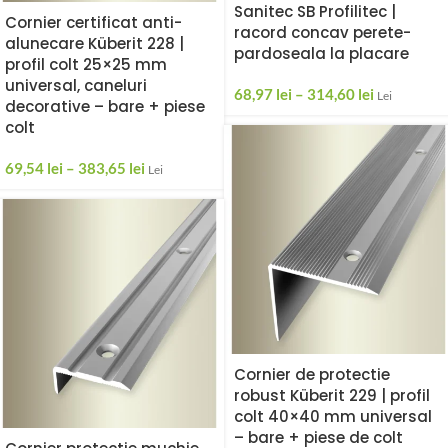
Sanitec SB Profilitec |
Cornier certificat anti-
racord concav perete-
alunecare Küberit 228 |
pardoseala la placare
profil colt 25×25 mm
universal, caneluri
68,97
lei
–
314,60
lei
Lei
decorative – bare + piese
colt
69,54
lei
–
383,65
lei
Lei
Cornier de protectie
robust Küberit 229 | profil
colt 40×40 mm universal
– bare + piese de colt