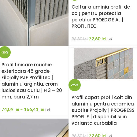
Coltar aluminiu profil de
colț pentru protectia
peretilor PROEDGE AL |
PROFILITEC
72,60
lei
96,80
lei
Lei
-30%
Profil finisare muchie
exterioara 45 grade
Filojolly RJF Profilitec |
aluminiu argintiu, crom
-25%
lucios sau auriu | H 3 – 20
mm, bara 2,7 m
Profil capat profil colt din
aluminiu pentru ceramica
74,09
lei
–
166,41
lei
subtire Projolly | PROGRESS
Lei
PROFILE | disponibil si in
varianta curbabila
72,60
lei
96,80
lei
Lei