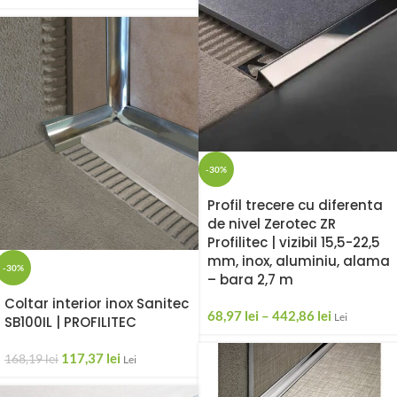
-30%
Profil trecere cu diferenta
de nivel Zerotec ZR
Profilitec | vizibil 15,5-22,5
mm, inox, aluminiu, alama
-30%
– bara 2,7 m
Coltar interior inox Sanitec
68,97
lei
–
442,86
lei
Lei
SB100IL | PROFILITEC
117,37
lei
168,19
lei
Lei