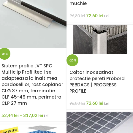
muchie
72,60
lei
96,80
lei
Lei
-31%
-25%
Sistem profile LVT SPC
Multiclip Profilitec | se
Coltar inox satinat
adapteaza la inaltimea
protectie pereti Probord
pardoselilor, rost coplanar
PEBDACS | PROGRESS
CLG 37 mm, terminatie
PROFILE
CLF 45-49 mm, perimetral
CLP 27 mm
72,60
lei
96,80
lei
Lei
52,44
lei
–
317,02
lei
Lei