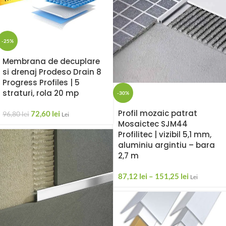
-25%
Membrana de decuplare
si drenaj Prodeso Drain 8
Progress Profiles | 5
straturi, rola 20 mp
-30%
Profil mozaic patrat
72,60
lei
96,80
lei
Lei
Mosaictec SJM44
Profilitec | vizibil 5,1 mm,
aluminiu argintiu – bara
2,7 m
87,12
lei
–
151,25
lei
Lei