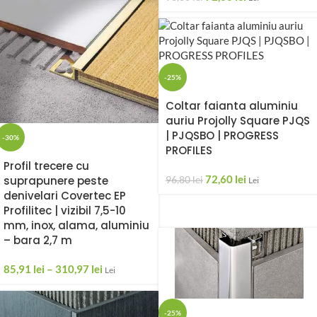
-25%
Coltar faianta aluminiu
auriu Projolly Square PJQS
| PJQSBO | PROGRESS
-30%
PROFILES
Profil trecere cu
72,60
lei
suprapunere peste
96,80
lei
Lei
denivelari Covertec EP
Profilitec | vizibil 7,5-10
mm, inox, alama, aluminiu
– bara 2,7 m
85,91
lei
–
310,97
lei
Lei
-25%