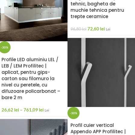
tehnic, bagheta de
muchie tehnica pentru
trepte ceramice
72,60
lei
96,80
lei
Lei
-30%
Profile LED aluminiu LEL /
LEB / LEM Profilitec |
aplicat, pentru gips-
carton sau filomuro la
nivel cu peretele, cu
difuzoare policarbonat –
bare 2 m
26,62
lei
–
761,09
lei
Lei
-30%
Profil cuier vertical
Appendo APP Profilitec |