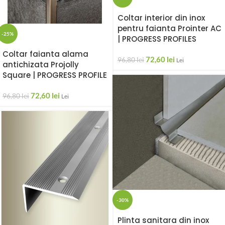
Coltar interior din inox
pentru faianta Prointer AC
-25%
| PROGRESS PROFILES
Coltar faianta alama
72,60
lei
96,80
lei
Lei
antichizata Projolly
Square | PROGRESS PROFILE
72,60
lei
96,80
lei
Lei
-30%
Plinta sanitara din inox