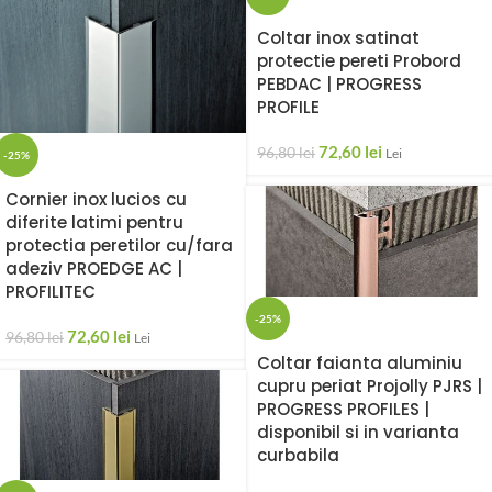
Coltar inox satinat
protectie pereti Probord
PEBDAC | PROGRESS
PROFILE
72,60
lei
96,80
lei
Lei
-25%
Cornier inox lucios cu
diferite latimi pentru
protectia peretilor cu/fara
adeziv PROEDGE AC |
PROFILITEC
-25%
72,60
lei
96,80
lei
Lei
Coltar faianta aluminiu
cupru periat Projolly PJRS |
PROGRESS PROFILES |
disponibil si in varianta
curbabila