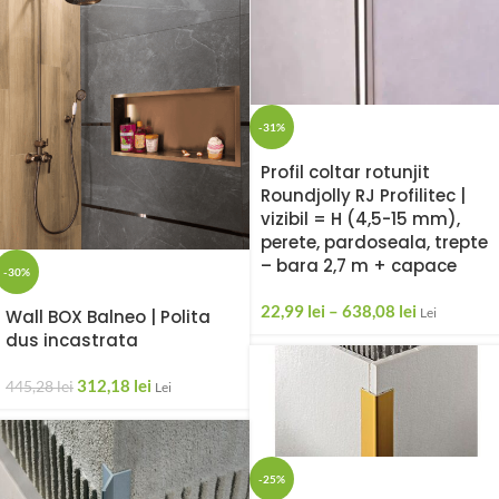
-31%
Profil coltar rotunjit
Roundjolly RJ Profilitec |
vizibil = H (4,5-15 mm),
perete, pardoseala, trepte
– bara 2,7 m + capace
-30%
22,99
lei
–
638,08
lei
Lei
Wall BOX Balneo | Polita
dus incastrata
312,18
lei
445,28
lei
Lei
-25%