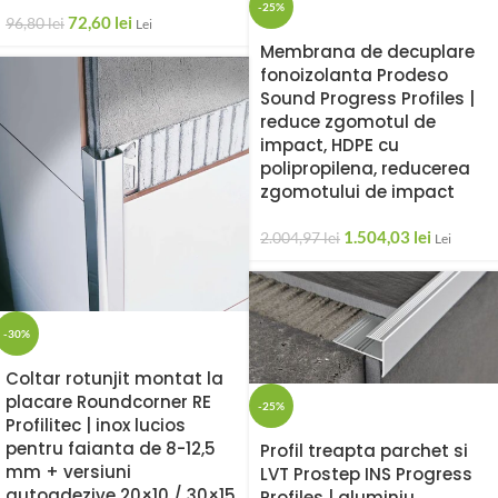
-25%
72,60
lei
96,80
lei
Lei
Membrana de decuplare
fonoizolanta Prodeso
Sound Progress Profiles |
reduce zgomotul de
impact, HDPE cu
polipropilena, reducerea
zgomotului de impact
1.504,03
lei
2.004,97
lei
Lei
-30%
Coltar rotunjit montat la
placare Roundcorner RE
-25%
Profilitec | inox lucios
pentru faianta de 8-12,5
Profil treapta parchet si
mm + versiuni
LVT Prostep INS Progress
autoadezive 20×10 / 30×15
Profiles | aluminiu