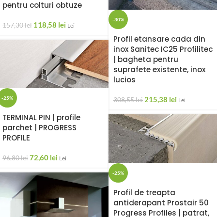
pentru colturi obtuze
-30%
118,58
lei
157,30
lei
Lei
Profil etansare cada din
inox Sanitec IC25 Profilitec
| bagheta pentru
suprafete existente, inox
lucios
215,38
lei
-25%
308,55
lei
Lei
TERMINAL PIN | profile
parchet | PROGRESS
PROFILE
72,60
lei
96,80
lei
Lei
-25%
Profil de treapta
antiderapant Prostair 50
Progress Profiles | patrat,