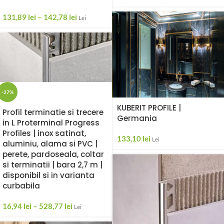
131,89
lei
–
142,78
lei
Lei
-27%
KUBERIT PROFILE |
Profil terminatie si trecere
Germania
in L Proterminal Progress
Profiles | inox satinat,
133,10
lei
Lei
aluminiu, alama si PVC |
perete, pardoseala, coltar
si terminatii | bara 2,7 m |
disponibil si in varianta
curbabila
16,94
lei
–
528,77
lei
Lei