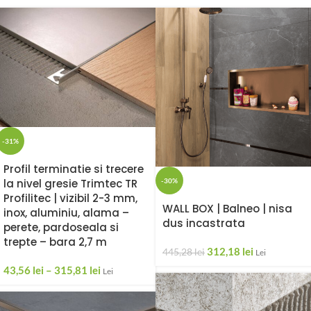
-31%
Profil terminatie si trecere
-30%
la nivel gresie Trimtec TR
Profilitec | vizibil 2-3 mm,
WALL BOX | Balneo | nisa
inox, aluminiu, alama –
dus incastrata
perete, pardoseala si
trepte – bara 2,7 m
312,18
lei
445,28
lei
Lei
43,56
lei
–
315,81
lei
Lei