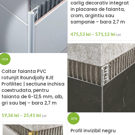
carlig decorativ integrat
in placarea de faianta,
crom, argintiu sau
sampanie – bara 2,7 m
475,53
lei
–
571,12
lei
Lei
-31%
Coltar faianta PVC
rotunjit Roundjolly RJE
Profilitec | sectiune inchisa
coextrudata, pentru
faianta de 6-12,5 mm, alb,
gri sau bej – bara 2,7 m
19,36
lei
–
25,41
lei
Lei
-25%
Profil invizibil negru