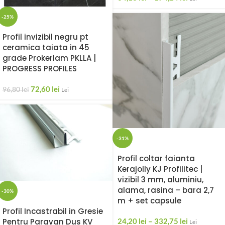
-25%
Profil invizibil negru pt
ceramica taiata in 45
grade Prokerlam PKLLA |
PROGRESS PROFILES
72,60
lei
96,80
lei
Lei
-31%
Profil coltar faianta
Kerajolly KJ Profilitec |
vizibil 3 mm, aluminiu,
alama, rasina – bara 2,7
-30%
m + set capsule
Profil Incastrabil in Gresie
24,20
lei
–
332,75
lei
Pentru Paravan Dus KV
Lei