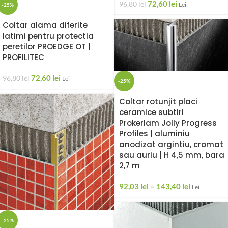
72,60
lei
96,80
lei
Lei
-25%
Coltar alama diferite
latimi pentru protectia
peretilor PROEDGE OT |
PROFILITEC
72,60
lei
96,80
lei
Lei
-25%
Coltar rotunjit placi
ceramice subtiri
Prokerlam Jolly Progress
Profiles | aluminiu
anodizat argintiu, cromat
sau auriu | H 4,5 mm, bara
2,7 m
92,03
lei
–
143,40
lei
Lei
-25%