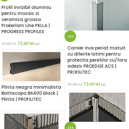
Profil invizibil aluminiu
pentru mozaic si
ceramica groasa
Prokerlam Line PKLLA |
PROGRESS PROFILES
-25%
72,60
lei
96,80
lei
Lei
Cornier inox periat matuit
cu diferite latimi pentru
protectia peretilor cu/fara
adeziv PROEDGE ACS |
PROFILITEC
72,60
lei
96,80
lei
Lei
Plinta neagra minimalista
Battiscopa BA400 black |
Plinta | PROFILITEC
-25%