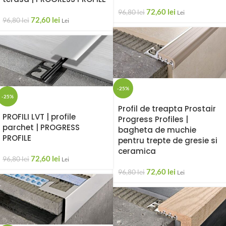
72,60
lei
96,80
lei
Lei
72,60
lei
96,80
lei
Lei
-25%
-25%
Profil de treapta Prostair
PROFILI LVT | profile
Progress Profiles |
parchet | PROGRESS
bagheta de muchie
PROFILE
pentru trepte de gresie si
ceramica
72,60
lei
96,80
lei
Lei
72,60
lei
96,80
lei
Lei