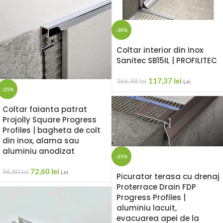
-30%
Coltar interior din Inox
Sanitec SB15IL | PROFILITEC
117,37
lei
166,98
lei
Lei
-25%
Coltar faianta patrat
Projolly Square Progress
Profiles | bagheta de colt
din inox, alama sau
aluminiu anodizat
-25%
72,60
lei
96,80
lei
Lei
Picurator terasa cu drenaj
Proterrace Drain FDP
Progress Profiles |
aluminiu lacuit,
evacuarea apei de la