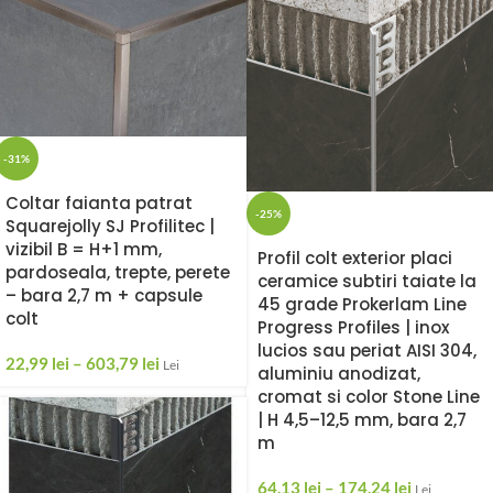
-31%
Coltar faianta patrat
-25%
Squarejolly SJ Profilitec |
vizibil B = H+1 mm,
Profil colt exterior placi
pardoseala, trepte, perete
ceramice subtiri taiate la
– bara 2,7 m + capsule
45 grade Prokerlam Line
colt
Progress Profiles | inox
lucios sau periat AISI 304,
22,99
lei
–
603,79
lei
Lei
aluminiu anodizat,
cromat si color Stone Line
| H 4,5–12,5 mm, bara 2,7
m
64,13
lei
–
174,24
lei
Lei