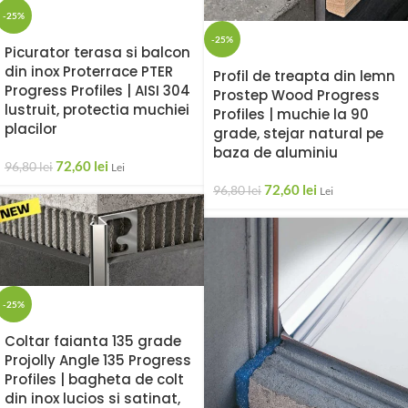
-25%
-25%
Picurator terasa si balcon
din inox Proterrace PTER
Profil de treapta din lemn
Progress Profiles | AISI 304
Prostep Wood Progress
lustruit, protectia muchiei
Profiles | muchie la 90
placilor
grade, stejar natural pe
baza de aluminiu
72,60
lei
96,80
lei
Lei
72,60
lei
96,80
lei
Lei
-25%
Coltar faianta 135 grade
Projolly Angle 135 Progress
Profiles | bagheta de colt
din inox lucios si satinat,