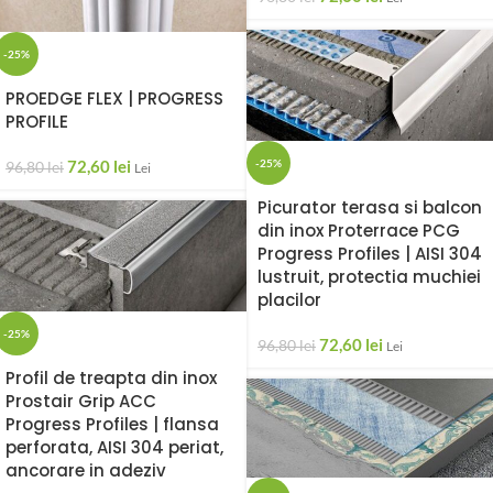
-25%
PROEDGE FLEX | PROGRESS
PROFILE
-25%
72,60
lei
96,80
lei
Lei
Picurator terasa si balcon
din inox Proterrace PCG
Progress Profiles | AISI 304
lustruit, protectia muchiei
placilor
-25%
72,60
lei
96,80
lei
Lei
Profil de treapta din inox
Prostair Grip ACC
Progress Profiles | flansa
perforata, AISI 304 periat,
ancorare in adeziv