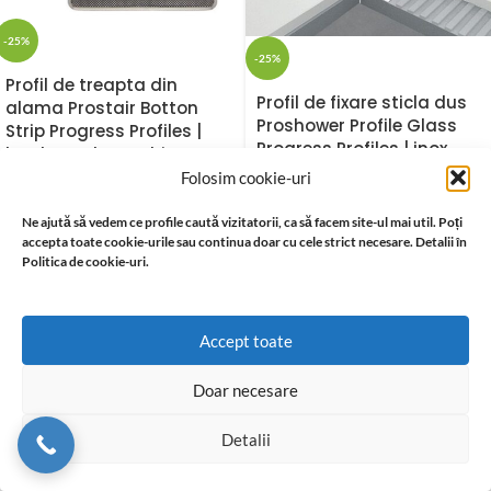
-25%
-25%
Profil de treapta din
Profil de fixare sticla dus
alama Prostair Botton
Proshower Profile Glass
Strip Progress Profiles |
Progress Profiles | inox,
bagheta de muchie
pentru dus la nivel cu
antiderapanta, alama
Folosim cookie-uri
panta 2%
naturala
Ne ajută să vedem ce profile caută vizitatorii, ca să facem site-ul mai util. Poți
72,60
lei
96,80
lei
Lei
accepta toate cookie-urile sau continua doar cu cele strict necesare. Detalii în
72,60
lei
96,80
lei
Lei
Politica de cookie-uri.
Accept toate
Doar necesare
-25%
-25%
Detalii
Coltar faianta patrat
Profil de treapta Proend
Projolly Square LT Progress
Progress Profiles |