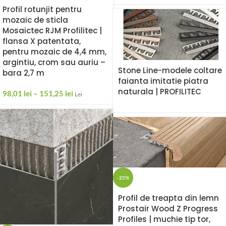
Profil rotunjit pentru
mozaic de sticla
Mosaictec RJM Profilitec |
flansa X patentata,
pentru mozaic de 4,4 mm,
argintiu, crom sau auriu –
Stone Line-modele coltare
bara 2,7 m
faianta imitatie piatra
naturala | PROFILITEC
98,01
lei
–
151,25
lei
Lei
-25%
Profil de treapta din lemn
Prostair Wood Z Progress
Profiles | muchie tip tor,