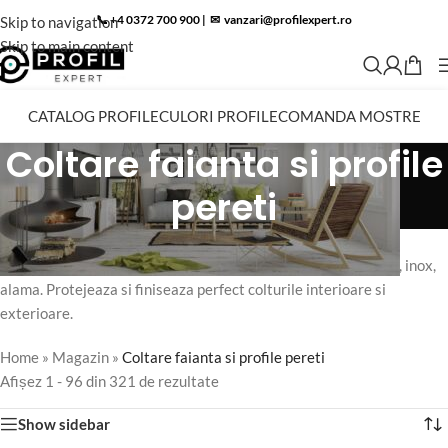
📞 +4 0372 700 900
|
✉︎
vanzari@profilexpert.ro
Skip to navigation
Skip to main content
CATALOG PROFILE
CULORI PROFILE
COMANDA MOSTRE
Coltare faianta si profile
pereti
Coltare faianta si profile colt – aluminiu, inox, alama
Coltare decorative pentru faianta si gresie – aluminiu colorat, inox,
alama. Protejeaza si finiseaza perfect colturile interioare si
exterioare.
Home
»
Magazin
»
Coltare faianta si profile pereti
Afișez 1 - 96 din 321 de rezultate
Show sidebar