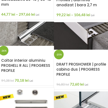
mm
anodizat | bara 2,7 m
44,77
lei
–
297,66
lei
99,22
lei
–
106,48
lei
Lei
Lei
-26%
-25%
Coltar interior aluminiu
DRAFT PROSHOWER | profile
PROSHELL R ALL | PROGRESS
cabina dus | PROGRESS
PROFILE
PROFILE
70,18
lei
94,38
lei
Lei
72,60
lei
96,80
lei
Lei