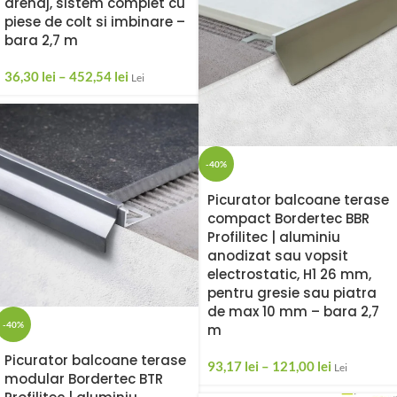
drenaj, sistem complet cu
piese de colt si imbinare –
bara 2,7 m
36,30
lei
–
452,54
lei
Lei
-40%
Picurator balcoane terase
compact Bordertec BBR
Profilitec | aluminiu
anodizat sau vopsit
electrostatic, H1 26 mm,
pentru gresie sau piatra
de max 10 mm – bara 2,7
-40%
m
Picurator balcoane terase
93,17
lei
–
121,00
lei
Lei
modular Bordertec BTR