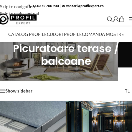
📞 +4 0372 700 900
|
✉︎
vanzari@profilexpert.ro
Skip to navigation
Skip to main content
CATALOG PROFILE
CULORI PROFILE
COMANDA MOSTRE
Picuratoare terase /
balcoane
Home
»
Magazin
»
Picuratoare terase / balcoane
Afișez toate cele 26 de rezultate
Show sidebar