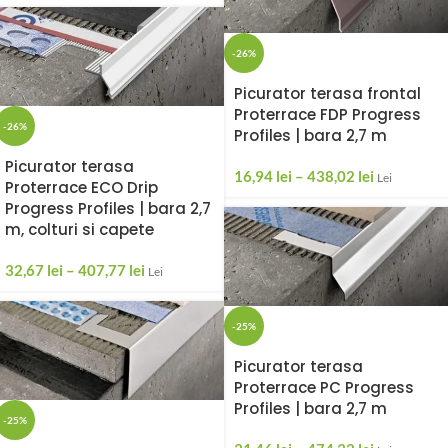
-26%
Picurator terasa frontal
Proterrace FDP Progress
-26%
Profiles | bara 2,7 m
Picurator terasa
16,94
lei
–
438,02
lei
Lei
Proterrace ECO Drip
Progress Profiles | bara 2,7
m, colturi si capete
32,67
lei
–
407,77
lei
Lei
-25%
Picurator terasa
Proterrace PC Progress
Profiles | bara 2,7 m
-25%