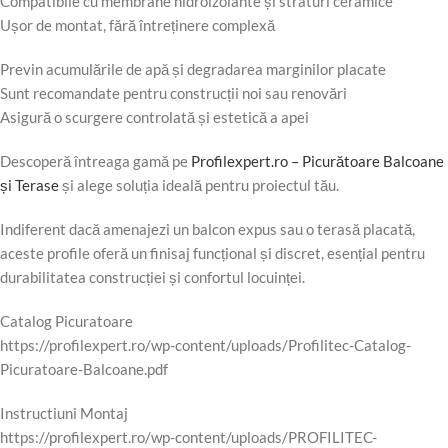
Compatibile cu membrane hidroizolante și straturi ceramice
Ușor de montat, fără întreținere complexă
Previn acumulările de apă și degradarea marginilor placate
Sunt recomandate pentru construcții noi sau renovări
Asigură o scurgere controlată și estetică a apei
Descoperă întreaga gamă pe
Profilexpert.ro – Picurătoare Balcoane
și Terase
și alege soluția ideală pentru proiectul tău.
Indiferent dacă amenajezi un balcon expus sau o terasă placată,
aceste profile oferă un finisaj funcțional și discret, esențial pentru
durabilitatea construcției și confortul locuinței.
Catalog Picuratoare
https://profilexpert.ro/wp-content/uploads/Profilitec-Catalog-
Picuratoare-Balcoane.pdf
Instructiuni Montaj
https://profilexpert.ro/wp-content/uploads/PROFILITEC-