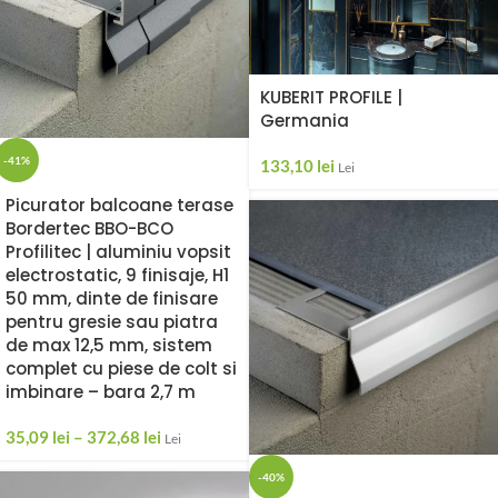
KUBERIT PROFILE |
Germania
-41%
133,10
lei
Lei
Picurator balcoane terase
Bordertec BBO-BCO
Profilitec | aluminiu vopsit
electrostatic, 9 finisaje, H1
50 mm, dinte de finisare
pentru gresie sau piatra
de max 12,5 mm, sistem
complet cu piese de colt si
imbinare – bara 2,7 m
35,09
lei
–
372,68
lei
Lei
-40%