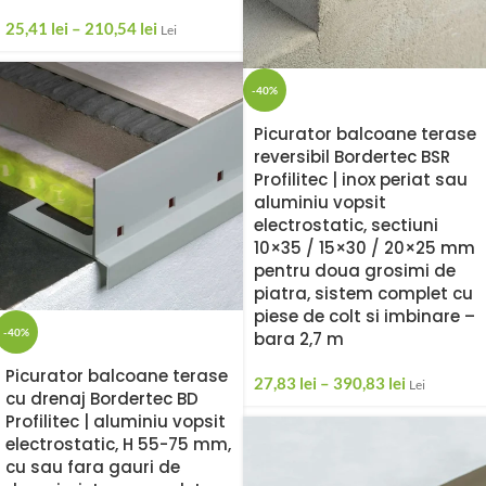
25,41
lei
–
210,54
lei
Lei
-40%
Picurator balcoane terase
reversibil Bordertec BSR
Profilitec | inox periat sau
aluminiu vopsit
electrostatic, sectiuni
10×35 / 15×30 / 20×25 mm
pentru doua grosimi de
piatra, sistem complet cu
piese de colt si imbinare –
-40%
bara 2,7 m
Picurator balcoane terase
27,83
lei
–
390,83
lei
Lei
cu drenaj Bordertec BD
Profilitec | aluminiu vopsit
electrostatic, H 55-75 mm,
cu sau fara gauri de