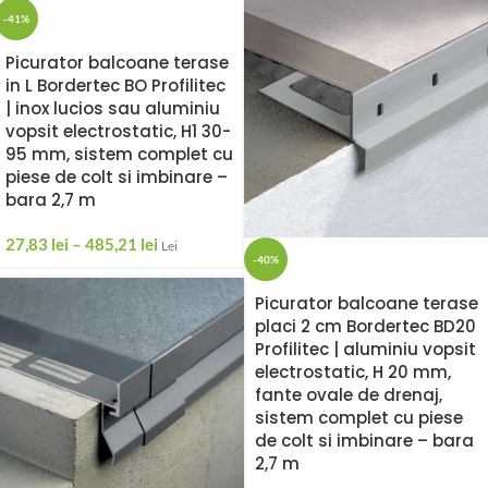
-41%
Picurator balcoane terase
in L Bordertec BO Profilitec
| inox lucios sau aluminiu
vopsit electrostatic, H1 30-
95 mm, sistem complet cu
piese de colt si imbinare –
bara 2,7 m
27,83
lei
–
485,21
lei
Lei
-40%
Picurator balcoane terase
placi 2 cm Bordertec BD20
Profilitec | aluminiu vopsit
electrostatic, H 20 mm,
fante ovale de drenaj,
sistem complet cu piese
de colt si imbinare – bara
2,7 m