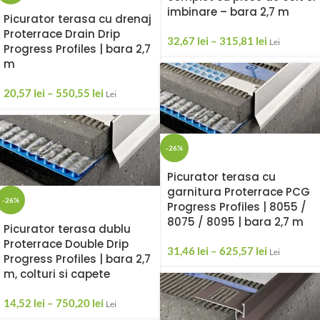
imbinare – bara 2,7 m
Picurator terasa cu drenaj
Proterrace Drain Drip
32,67
lei
–
315,81
lei
Lei
Progress Profiles | bara 2,7
m
20,57
lei
–
550,55
lei
Lei
-26%
Picurator terasa cu
garnitura Proterrace PCG
-26%
Progress Profiles | 8055 /
8075 / 8095 | bara 2,7 m
Picurator terasa dublu
Proterrace Double Drip
31,46
lei
–
625,57
lei
Lei
Progress Profiles | bara 2,7
m, colturi si capete
14,52
lei
–
750,20
lei
Lei