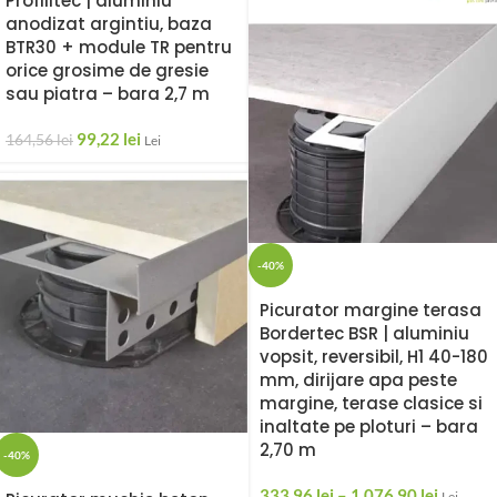
Profilitec | aluminiu
anodizat argintiu, baza
BTR30 + module TR pentru
orice grosime de gresie
sau piatra – bara 2,7 m
99,22
lei
164,56
lei
Lei
-40%
Picurator margine terasa
Bordertec BSR | aluminiu
vopsit, reversibil, H1 40-180
mm, dirijare apa peste
margine, terase clasice si
inaltate pe ploturi – bara
2,70 m
-40%
333,96
lei
–
1.076,90
lei
Lei