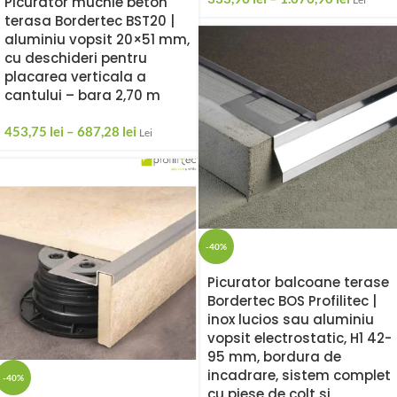
Picurator muchie beton
terasa Bordertec BST20 |
aluminiu vopsit 20×51 mm,
cu deschideri pentru
placarea verticala a
cantului – bara 2,70 m
453,75
lei
–
687,28
lei
Lei
-40%
Picurator balcoane terase
Bordertec BOS Profilitec |
inox lucios sau aluminiu
vopsit electrostatic, H1 42-
95 mm, bordura de
incadrare, sistem complet
-40%
cu piese de colt si