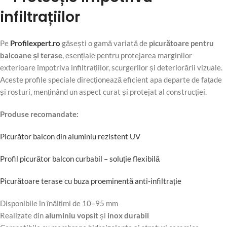
infiltrațiilor
Pe
Profilexpert.ro
găsești o gamă variată de
picurătoare pentru
balcoane și terase
, esențiale pentru protejarea marginilor
exterioare împotriva infiltrațiilor, scurgerilor și deteriorării vizuale.
Aceste profile speciale direcționează eficient apa departe de fațade
și rosturi, menținând un aspect curat și protejat al construcției.
Produse recomandate:
Picurător balcon din aluminiu rezistent UV
Profil picurător balcon curbabil – soluție flexibilă
Picurătoare terase cu buza proeminentă anti-infiltrație
Disponibile în înălțimi de 10–95 mm
Realizate din
aluminiu vopsit
și
inox durabil