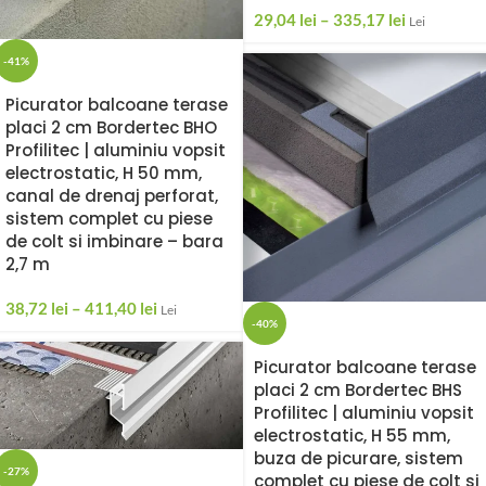
29,04
lei
–
335,17
lei
Lei
-41%
Picurator balcoane terase
placi 2 cm Bordertec BHO
Profilitec | aluminiu vopsit
electrostatic, H 50 mm,
canal de drenaj perforat,
sistem complet cu piese
de colt si imbinare – bara
2,7 m
38,72
lei
–
411,40
lei
Lei
-40%
Picurator balcoane terase
placi 2 cm Bordertec BHS
Profilitec | aluminiu vopsit
electrostatic, H 55 mm,
buza de picurare, sistem
-27%
complet cu piese de colt si