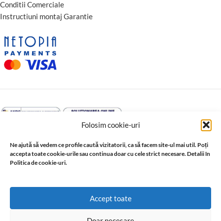
Conditii Comerciale
Instructiuni montaj Garantie
Folosim cookie-uri
Ne ajută să vedem ce profile caută vizitatorii, ca să facem site-ul mai util. Poți
accepta toate cookie-urile sau continua doar cu cele strict necesare. Detalii în
Politica de cookie-uri.
↩️ Retragere din contract
© 2026 Profil Expert. Toate drepturile rezervate. Conținutul acestui
Accept toate
site, inclusiv textele, fotografiile, grafica, documentația și
materialele tehnice, este proprietatea sau este utilizat cu acordul
Doar necesare