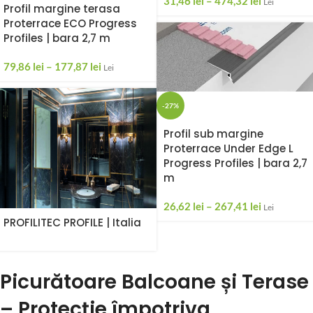
31,46
lei
–
474,32
lei
Lei
Profil margine terasa
Proterrace ECO Progress
Profiles | bara 2,7 m
79,86
lei
–
177,87
lei
Lei
-27%
Profil sub margine
Proterrace Under Edge L
Progress Profiles | bara 2,7
m
26,62
lei
–
267,41
lei
Lei
PROFILITEC PROFILE | Italia
Picurătoare Balcoane și Terase
– Protecție împotriva