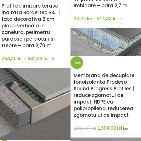
imbinare – bara 2,7 m
Profil delimitare terasa
inaltata Bordertec BSJ |
30,25
lei
–
511,83
lei
fata decorativa 2 cm,
Lei
placa verticala in
canelura, perimetru
pardoseli pe ploturi si
trepte – bara 2,70 m
266,20
lei
–
682,44
lei
Lei
-25%
Membrana de decuplare
fonoizolanta Prodeso
Sound Progress Profiles |
reduce zgomotul de
impact, HDPE cu
polipropilena, reducerea
zgomotului de impact
1.504,03
lei
2.004,97
lei
Lei