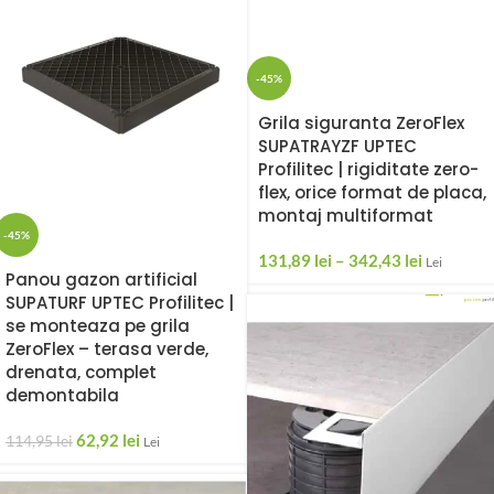
-45%
Grila siguranta ZeroFlex
SUPATRAYZF UPTEC
Profilitec | rigiditate zero-
flex, orice format de placa,
montaj multiformat
-45%
131,89
lei
–
342,43
lei
Lei
Panou gazon artificial
SUPATURF UPTEC Profilitec |
se monteaza pe grila
ZeroFlex – terasa verde,
drenata, complet
demontabila
62,92
lei
114,95
lei
Lei