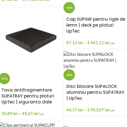
-45%
Cap SUPAW pentru rigle de
lemn | deck pe ploturi
UpTec
87,12
lei
–
1.441,11
lei
Lei
-46%
-47%
Disc blocare SUPALOCK
Tava antifragmentare
aluminiu pentru SUPATRAY
SUPATRAY pentru ploturi
| UpTec
UpTec | siguranta dale
44,77
lei
–
3.953,07
lei
Lei
10,89
lei
–
49,61
lei
Lei