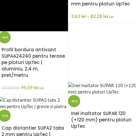
mm pentru ploturi UpTec
3,63
lei
–
82,28
lei
Lei
-45%
Profil bordura antivant
SUPAA24240 pentru terase
pe ploturi UpTec |
aluminiu, 2,4 m,
pret/metru
95,59
lei
173,03
lei
Lei
-45%
Inel inaltator SUPAR 120
-45%
(+120 mm) pentru ploturi
UpTec
Cap distantier SUPA2 tabs
2 mm pentru UpTec |