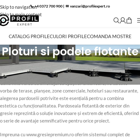
📞 +4 0372 700 900
|
✉︎
vanzari@profilexpert.ro
Skip to navigation
Skip to main content
CATALOG PROFILE
CULORI PROFILE
COMANDA MOSTRE
Ploturi si podele flotante
Descoperiți Avantajele Pardoselii Flotante de Exterior din Gresie
Deck, placari dale si piatra naturala pe suporti reglabili.
Când vine vorba de amenajarea spațiilor exterioare, fie că este
vorba de terase, planșee, zone comerciale, hoteluri sau restaurante,
alegerea pardoselii potrivite este esențială pentru a combina
estetica cu funcționalitatea. Pardoseala flotantă de exterior din
gresie reprezintă o soluție inovatoare și extrem de eficientă, oferind
o serie de avantaje semnificative pentru orice proiect.
Impreuna cu www.gresiepremium.ro oferim sistemul complet de