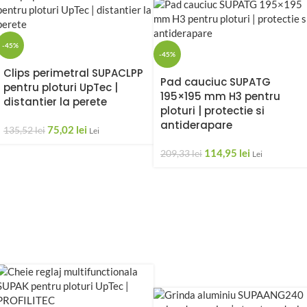
-45%
-45%
Clips perimetral SUPACLPP
Pad cauciuc SUPATG
pentru ploturi UpTec |
195×195 mm H3 pentru
distantier la perete
ploturi | protectie si
antiderapare
75,02
lei
135,52
lei
Lei
114,95
lei
209,33
lei
Lei