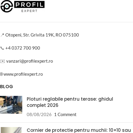
📍
Otopeni, Str. Grivita 19K, RO 075100
📞
+4 0372 700 900
✉️
vanzari@profilexpert.ro
🌐
www.profilexpert.ro
BLOG
Ploturi reglabile pentru terase: ghidul
complet 2026
08/08/2026
1 Comment
Cornier de protectie pentru muchii: 10×10 sau