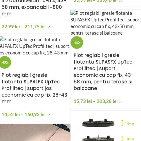
3D autonivelant 0-5%, 43-
22,99
lei
–
169,40
lei
Lei
58 mm, expandabil ~800
mm
22,99
lei
–
211,75
lei
Lei
-46%
Plot reglabil gresie
flotanta SUPASFX UpTec
-45%
Profilitec | suport
Plot reglabil gresie
economic cu cap fix, 43-
flotanta SUPALFX UpTec
58 mm, pentru terase si
Profilitec | suport jos
balcoane
economic cu cap fix, 28-43
mm
15,73
lei
–
203,28
lei
Lei
14,52
lei
–
160,93
lei
Lei