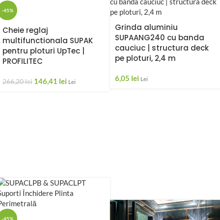
-45%
Grinda aluminiu
Cheie reglaj
SUPAANG240 cu banda
multifunctionala SUPAK
cauciuc | structura deck
pentru ploturi UpTec |
pe ploturi, 2,4 m
PROFILITEC
6,05
lei
Lei
146,41
lei
266,20
lei
Lei
-45%