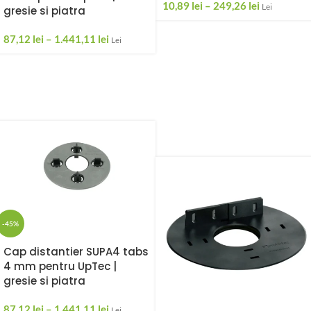
10,89
lei
–
249,26
lei
Lei
gresie si piatra
87,12
lei
–
1.441,11
lei
Lei
-45%
Cap distantier SUPA4 tabs
4 mm pentru UpTec |
gresie si piatra
87,12
lei
–
1.441,11
lei
Lei