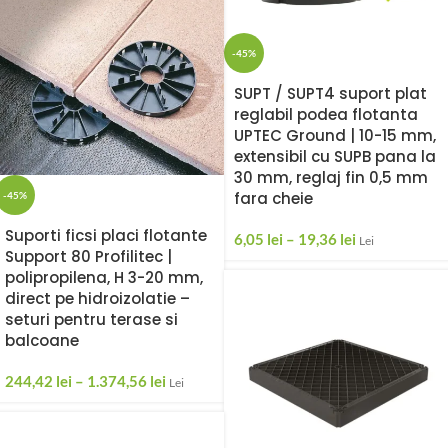
-45%
SUPT / SUPT4 suport plat
reglabil podea flotanta
UPTEC Ground | 10-15 mm,
extensibil cu SUPB pana la
30 mm, reglaj fin 0,5 mm
fara cheie
-45%
Suporti ficsi placi flotante
6,05
lei
–
19,36
lei
Lei
Support 80 Profilitec |
polipropilena, H 3-20 mm,
direct pe hidroizolatie –
seturi pentru terase si
balcoane
244,42
lei
–
1.374,56
lei
Lei