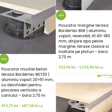
-40%
Picurator margine terasa
Bordertec BSR | aluminiu
vopsit, reversibil, H1 40-180
mm, dirijare apa peste
margine, terase clasice si
inaltate pe ploturi – bara
2,70 m
-40%
333,96
lei
–
1.076,90
lei
Lei
Picurator muchie beton
terasa Bordertec BST20 |
aluminiu vopsit 20×51 mm,
cu deschideri pentru
placarea verticala a
cantului – bara 2,70 m
453,75
lei
–
687,28
lei
Lei