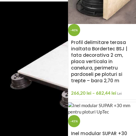
-40%
Profil delimitare terasa
inaltata Bordertec BSJ |
fata decorativa 2 cm,
placa verticala in
canelura, perimetru
pardoseli pe ploturi si
trepte – bara 2,70 m
266,20
lei
–
682,44
lei
Lei
-45%
Inel modular SUPAR +30