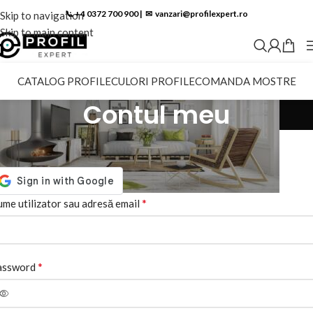
📞 +4 0372 700 900
|
✉︎
vanzari@profilexpert.ro
Skip to navigation
Skip to main content
CATALOG PROFILE
CULORI PROFILE
COMANDA MOSTRE
Contul meu
utentificare
*
me utilizator sau adresă email
*
assword