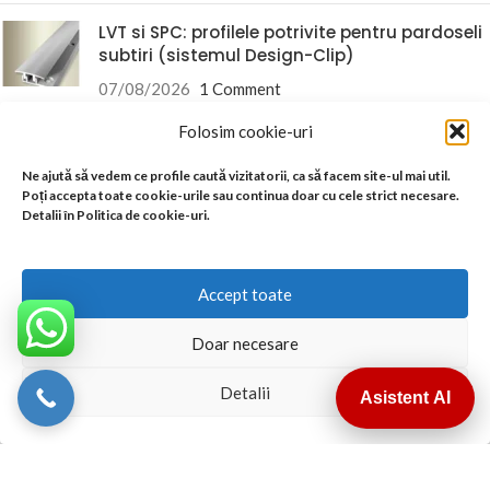
LVT si SPC: profilele potrivite pentru pardoseli
subtiri (sistemul Design-Clip)
07/08/2026
1 Comment
Folosim cookie-uri
Livram din stoc in 24-48h oriunde in Romania
Ne ajută să vedem ce profile caută vizitatorii, ca să facem site-ul mai util.
Poți accepta toate cookie-urile sau continua doar cu cele strict necesare.
Detalii în Politica de cookie-uri.
Accept toate
Termeni si Conditii
Conditii Comerciale
Doar necesare
Instructiuni montaj Garantie
Detalii
Asistent AI