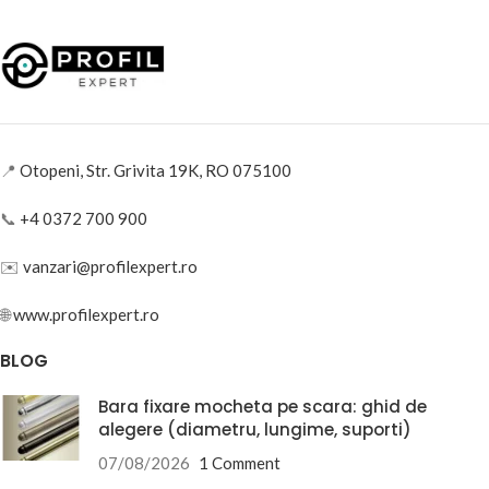
📍
Otopeni, Str. Grivita 19K, RO 075100
📞
+4 0372 700 900
✉️
vanzari@profilexpert.ro
🌐
www.profilexpert.ro
BLOG
Bara fixare mocheta pe scara: ghid de
alegere (diametru, lungime, suporti)
07/08/2026
1 Comment