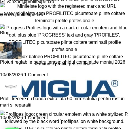
✉️
vanzari@profilexpert.ro
🌐
www.profilexpert.ro
Blog
Ploturi reglabile pentru terase: ghidul complet de montaj 2026
10/08/2026
1 Comment
Profil trecere cu banda extra lata 60 mm: solutia pentru rosturi
mari si reparatii
10/08/2026
1 Comment