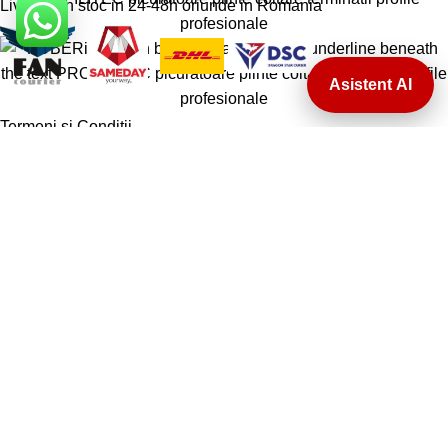
Livram din stoc in 24-48h oriunde in Romania
Asistent AI
Termeni si Conditii
Conditii Comerciale
Instructiuni montaj Garantie
↩️ Retragere din contract
© 2026 Profil Expert. Toate drepturile rezervate. Conținutul