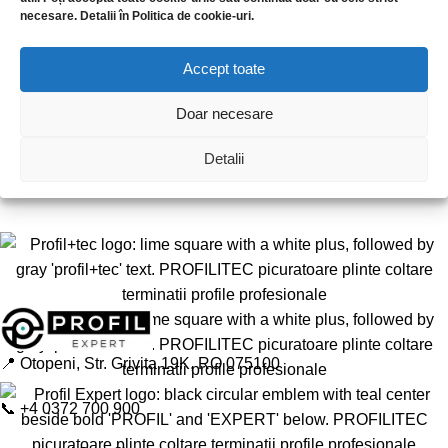
necesare. Detalii în Politica de cookie-uri.
Accept toate
Doar necesare
Detalii
📍
Otopeni, Str. Grivita 19K, RO 075100
📞
+4 0372 700 900