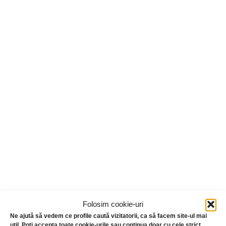
Folosim cookie-uri
Ne ajută să vedem ce profile caută vizitatorii, ca să facem site-ul mai
util. Poți accepta toate cookie-urile sau continua doar cu cele strict