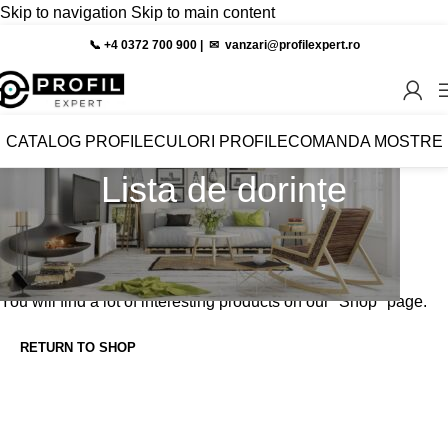
Skip to navigation
Skip to main content
📞 +4 0372 700 900
|
✉︎
vanzari@profilexpert.ro
CATALOG PROFILE
CULORI PROFILE
COMANDA MOSTRE
Lista de dorințe
This wishlist is empty.
You don't have any products in the wishlist yet.
You will find a lot of interesting products on our "Shop" page.
RETURN TO SHOP