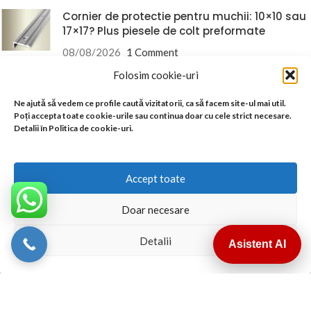
Cornier de protectie pentru muchii: 10×10 sau
17×17? Plus piesele de colt preformate
08/08/2026
1 Comment
Folosim cookie-uri
Livram din stoc in 24-48h oriunde in Romania
Ne ajută să vedem ce profile caută vizitatorii, ca să facem site-ul mai util.
Poți accepta toate cookie-urile sau continua doar cu cele strict necesare.
Detalii în Politica de cookie-uri.
Accept toate
Termeni si Conditii
Doar necesare
Conditii Comerciale
Instructiuni montaj Garantie
Detalii
Asistent AI