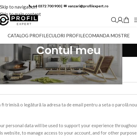
📞 +4 0372 700 900
|
✉︎
vanzari@profilexpert.ro
Skip to navigation
Skip to main content
CATALOG PROFILE
CULORI PROFILE
COMANDA MOSTRE
Contul meu
nregistrare
*
resă email
 fi trimisă o legătură la adresa ta de email pentru a seta o parolă nou
ur personal data will be used to support your experience throughou
is website, to manage access to your account, and for other purpose