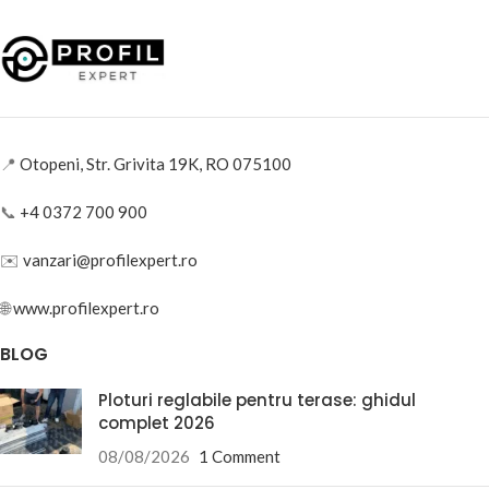
📍
Otopeni, Str. Grivita 19K, RO 075100
📞
+4 0372 700 900
✉️
vanzari@profilexpert.ro
🌐
www.profilexpert.ro
BLOG
Ploturi reglabile pentru terase: ghidul
complet 2026
08/08/2026
1 Comment