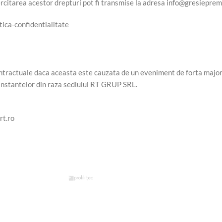
rcitarea acestor drepturi pot fi transmise la adresa
info@gresieprem
tica-confidentialitate
tractuale daca aceasta este cauzata de un eveniment de forta majora. 
 instantelor din raza sediului RT GRUP SRL.
rt.ro