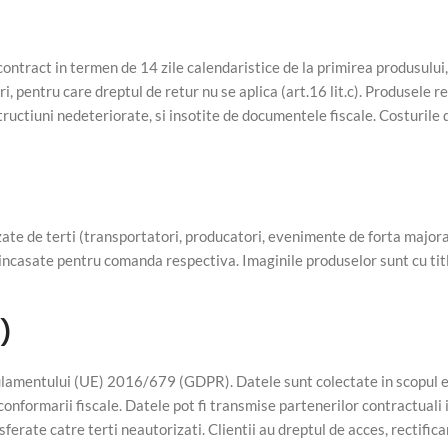
tract in termen de 14 zile calendaristice de la primirea produsului,
 pentru care dreptul de retur nu se aplica (art.16 lit.c). Produsele r
nstructiuni nedeteriorate, si insotite de documentele fiscale. Costurile
te de terti (transportatori, producatori, evenimente de forta majora
 incasate pentru comanda respectiva. Imaginile produselor sunt cu ti
)
amentului (UE) 2016/679 (GDPR). Datele sunt colectate in scopul e
 conformarii fiscale. Datele pot fi transmise partenerilor contractuali 
ansferate catre terti neautorizati. Clientii au dreptul de acces, rectifica