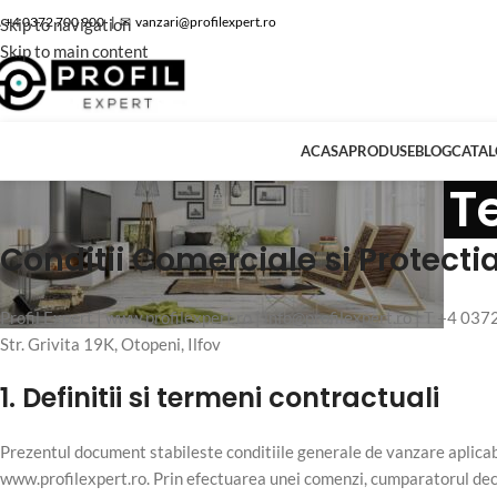
 +4 0372 700 900
|
✉
vanzari@profilexpert.ro
Skip to navigation
Skip to main content
ACASA
PRODUSE
BLOG
CATA
Te
Conditii Comerciale si Protectia 
Profil Expert | www.profilexpert.ro |
info@profilexpert.ro
| T +4 037
Str. Grivita 19K, Otopeni, Ilfov
1. Definitii si termeni contractuali
Prezentul document stabileste conditiile generale de vanzare aplicabi
www.profilexpert.ro. Prin efectuarea unei comenzi, cumparatorul declar