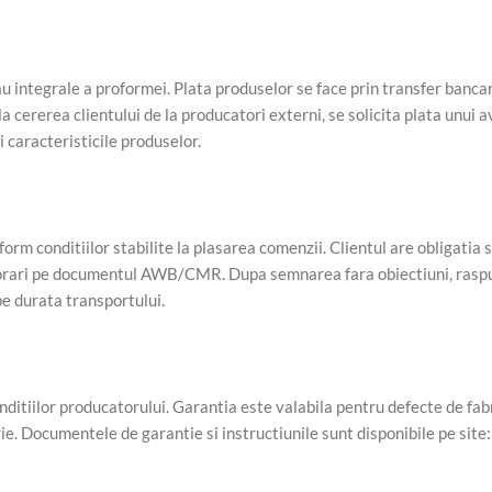
u integrale a proformei. Plata produselor se face prin transfer banc
a cererea clientului de la producatori externi, se solicita plata unui 
i caracteristicile produselor.
orm conditiilor stabilite la plasarea comenzii. Clientul are obligatia s
eriorari pe documentul AWB/CMR. Dupa semnarea fara obiectiuni, ras
pe durata transportului.
nditiilor producatorului. Garantia este valabila pentru defecte de fab
. Documentele de garantie si instructiunile sunt disponibile pe site: