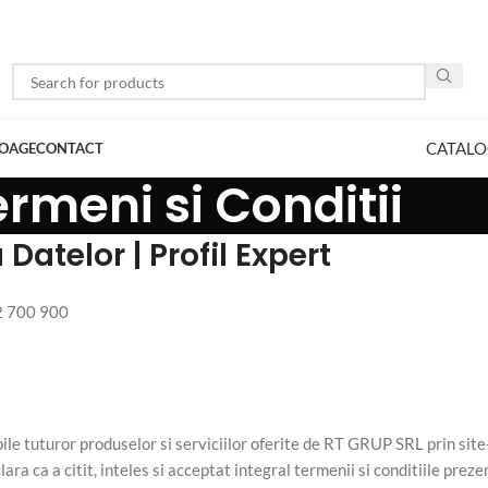
CATALO
LOAGE
CONTACT
rmeni si Conditii
Datelor | Profil Expert
2 700 900
le tuturor produselor si serviciilor oferite de RT GRUP SRL prin site
a ca a citit, inteles si acceptat integral termenii si conditiile preze