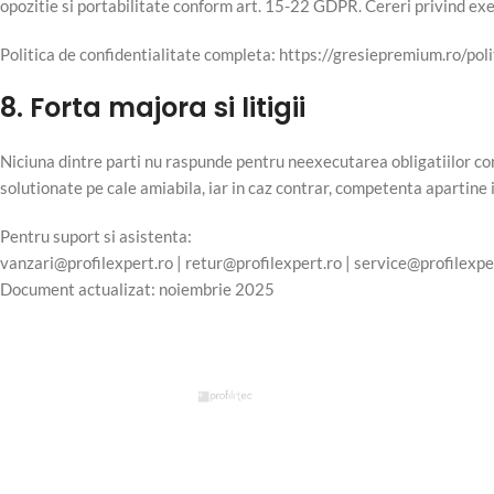
opozitie si portabilitate conform art. 15-22 GDPR. Cereri privind exe
Politica de confidentialitate completa: https://gresiepremium.ro/poli
8. Forta majora si litigii
Niciuna dintre parti nu raspunde pentru neexecutarea obligatiilor con
solutionate pe cale amiabila, iar in caz contrar, competenta apartine
Pentru suport si asistenta:
vanzari@profilexpert.ro
|
retur@profilexpert.ro
|
service@profilexpe
Document actualizat: noiembrie 2025