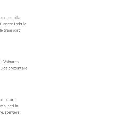
 cu exceptia
eturnate trebuie
 de transport
). Valoarea
tlu de prezentare
xecutarii
implicati in
re, stergere,