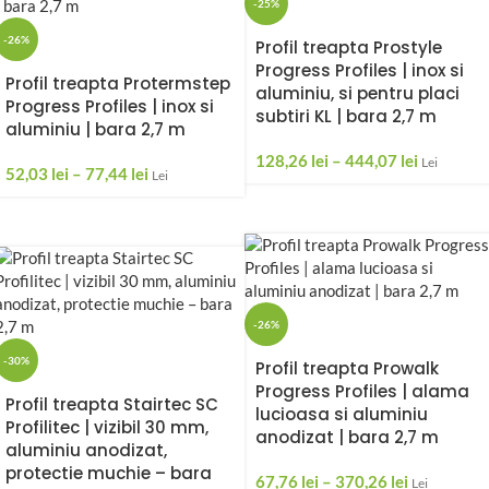
-25%
-26%
Profil treapta Prostyle
Progress Profiles | inox si
Profil treapta Protermstep
aluminiu, si pentru placi
Progress Profiles | inox si
subtiri KL | bara 2,7 m
aluminiu | bara 2,7 m
128,26
lei
–
444,07
lei
Lei
52,03
lei
–
77,44
lei
Lei
-26%
-30%
Profil treapta Prowalk
Progress Profiles | alama
Profil treapta Stairtec SC
lucioasa si aluminiu
Profilitec | vizibil 30 mm,
anodizat | bara 2,7 m
aluminiu anodizat,
protectie muchie – bara
67,76
lei
–
370,26
lei
Lei