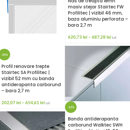
Nas de treapta lemn
masiv stejar Stairtec FW
Profilitec | vizibil 46 mm,
baza aluminiu perforata –
bara 2,7 m
620,73
lei
–
687,28
lei
Lei
-30%
Profil renovare trepte
Stairtec SA Profilitec |
vizibil 52 mm cu banda
antiderapanta carborund
– bara 2,7 m
202,07
lei
–
654,61
lei
Lei
-33%
Banda antiderapanta
carborund Walktec SWH