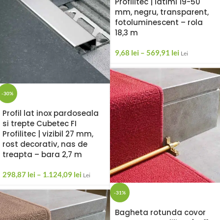
Profilitec | latimi 19-50
mm, negru, transparent,
fotoluminescent – rola
18,3 m
9,68
lei
–
569,91
lei
Lei
-30%
Profil lat inox pardoseala
si trepte Cubetec FI
Profilitec | vizibil 27 mm,
rost decorativ, nas de
treapta – bara 2,7 m
298,87
lei
–
1.124,09
lei
Lei
-31%
Bagheta rotunda covor