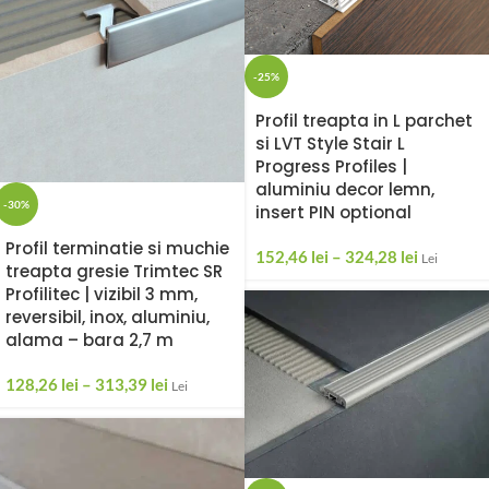
-25%
Profil treapta in L parchet
si LVT Style Stair L
Progress Profiles |
aluminiu decor lemn,
-30%
insert PIN optional
Profil terminatie si muchie
152,46
lei
–
324,28
lei
Lei
treapta gresie Trimtec SR
Profilitec | vizibil 3 mm,
reversibil, inox, aluminiu,
alama – bara 2,7 m
128,26
lei
–
313,39
lei
Lei