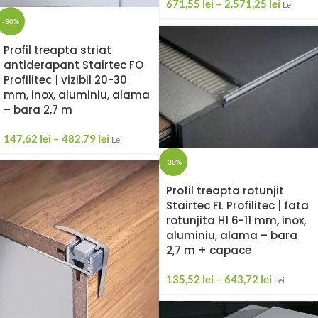
671,55
lei
–
2.571,25
lei
Lei
-30%
Profil treapta striat
antiderapant Stairtec FO
Profilitec | vizibil 20-30
mm, inox, aluminiu, alama
– bara 2,7 m
147,62
lei
–
482,79
lei
Lei
-30%
Profil treapta rotunjit
Stairtec FL Profilitec | fata
rotunjita H1 6-11 mm, inox,
aluminiu, alama – bara
2,7 m + capace
135,52
lei
–
643,72
lei
Lei