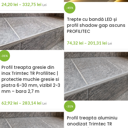
24,20
lei
–
332,75
lei
Lei
-45%
Trepte cu bandă LED și
profil shadow gap ascuns
PROFILITEC
74,32
lei
–
201,31
lei
Lei
-31%
Profil treapta gresie din
inox Trimtec TR Profilitec |
protectie muchie gresie si
piatra 6-30 mm, vizibil 2-3
mm – bara 2,7 m
62,92
lei
–
283,14
lei
Lei
-31%
Profil treapta aluminiu
anodizat Trimtec TR