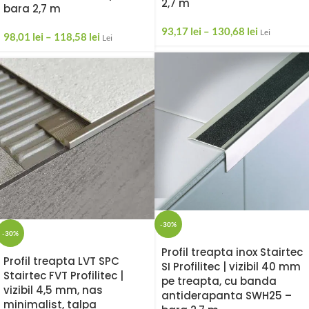
2,7 m
bara 2,7 m
93,17
lei
–
130,68
lei
Lei
98,01
lei
–
118,58
lei
Lei
-30%
-30%
Profil treapta inox Stairtec
Profil treapta LVT SPC
SI Profilitec | vizibil 40 mm
Stairtec FVT Profilitec |
pe treapta, cu banda
vizibil 4,5 mm, nas
antiderapanta SWH25 –
minimalist, talpa