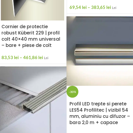
69,54
lei
–
383,65
lei
Lei
Cornier de protectie
robust Küberit 229 | profil
colt 40×40 mm universal
– bare + piese de colt
83,53
lei
–
461,86
lei
Lei
-30%
Profil LED trepte si perete
LES54 Profilitec | vizibil 54
mm, aluminiu cu difuzor –
bara 2,0 m + capace