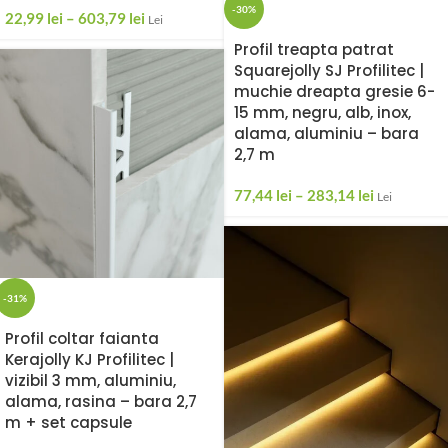
-30%
22,99
lei
–
603,79
lei
Lei
Profil treapta patrat
Squarejolly SJ Profilitec |
muchie dreapta gresie 6-
15 mm, negru, alb, inox,
alama, aluminiu – bara
2,7 m
77,44
lei
–
283,14
lei
Lei
-31%
Profil coltar faianta
Kerajolly KJ Profilitec |
vizibil 3 mm, aluminiu,
alama, rasina – bara 2,7
m + set capsule