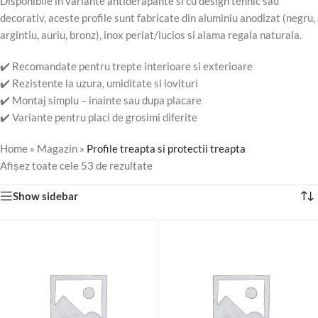
Disponibile in variante antiderapante si cu design tehnic sau
decorativ, aceste profile sunt fabricate din aluminiu anodizat (negru,
argintiu, auriu, bronz), inox periat/lucios si alama regala naturala.
✔️ Recomandate pentru trepte interioare si exterioare
✔️ Rezistente la uzura, umiditate si lovituri
✔️ Montaj simplu – inainte sau dupa placare
✔️ Variante pentru placi de grosimi diferite
Home
»
Magazin
»
Profile treapta si protectii treapta
Afișez toate cele 53 de rezultate
Show sidebar