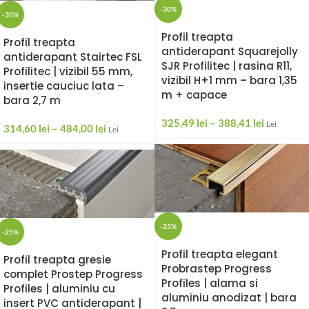
-30%
-30%
Profil treapta
Profil treapta
antiderapant Squarejolly
antiderapant Stairtec FSL
SJR Profilitec | rasina R11,
Profilitec | vizibil 55 mm,
vizibil H+1 mm – bara 1,35
insertie cauciuc lata –
m + capace
bara 2,7 m
325,49
lei
–
388,41
lei
Lei
314,60
lei
–
484,00
lei
Lei
-25%
-25%
Profil treapta elegant
Profil treapta gresie
Probrastep Progress
complet Prostep Progress
Profiles | alama si
Profiles | aluminiu cu
aluminiu anodizat | bara
insert PVC antiderapant |