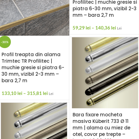
Profilitec | muchie gresie si
piatra 6-30 mm, vizibil 2-3
mm – bara 2,7 m
59,29
lei
–
140,36
lei
Lei
-30%
Profil treapta din alama
Trimtec TR Profilitec |
muchie gresie si piatra 6-
30 mm, vizibil 2-3 mm –
bara 2,7 m
133,10
lei
–
315,81
lei
Lei
Bara fixare mocheta
masiva Küberit 733 Ø 11
mm | alama cu miez de
otel, covor pe trepte –