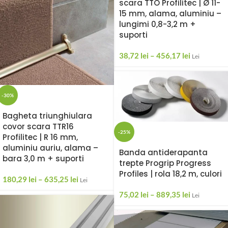
scara TTO Profilitec | Ø 11-
15 mm, alama, aluminiu –
lungimi 0,8-3,2 m +
suporti
38,72
lei
–
456,17
lei
Lei
-30%
Bagheta triunghiulara
covor scara TTR16
-25%
Profilitec | R 16 mm,
aluminiu auriu, alama –
Banda antiderapanta
bara 3,0 m + suporti
trepte Progrip Progress
Profiles | rola 18,2 m, culori
180,29
lei
–
635,25
lei
Lei
75,02
lei
–
889,35
lei
Lei