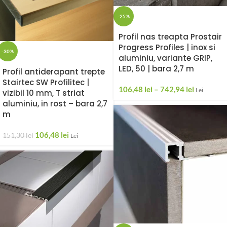
-25%
Profil nas treapta Prostair
Progress Profiles | inox si
-30%
aluminiu, variante GRIP,
LED, 50 | bara 2,7 m
Profil antiderapant trepte
Stairtec SW Profilitec |
106,48
lei
–
742,94
lei
Lei
vizibil 10 mm, T striat
aluminiu, in rost – bara 2,7
m
106,48
lei
151,30
lei
Lei