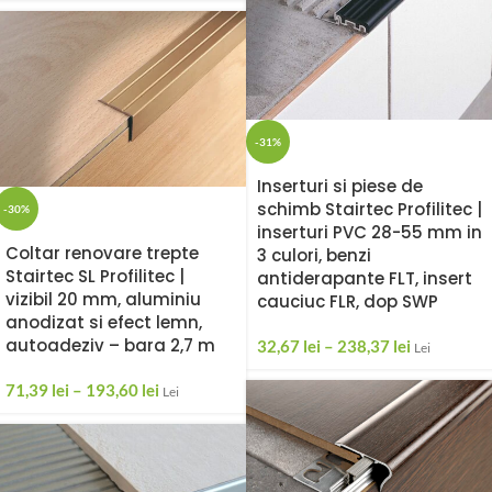
-31%
Inserturi si piese de
schimb Stairtec Profilitec |
-30%
inserturi PVC 28-55 mm in
Coltar renovare trepte
3 culori, benzi
Stairtec SL Profilitec |
antiderapante FLT, insert
vizibil 20 mm, aluminiu
cauciuc FLR, dop SWP
anodizat si efect lemn,
autoadeziv – bara 2,7 m
32,67
lei
–
238,37
lei
Lei
71,39
lei
–
193,60
lei
Lei