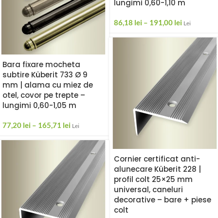
lungimi 0,60-1,10 m
86,18
lei
–
191,00
lei
Lei
Bara fixare mocheta
subtire Küberit 733 Ø 9
mm | alama cu miez de
otel, covor pe trepte –
lungimi 0,60-1,05 m
77,20
lei
–
165,71
lei
Lei
Cornier certificat anti-
alunecare Küberit 228 |
profil colt 25×25 mm
universal, caneluri
decorative – bare + piese
colt