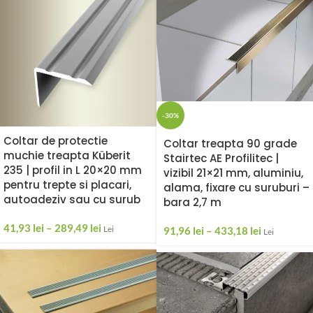
-30%
Coltar de protectie
Coltar treapta 90 grade
muchie treapta Küberit
Stairtec AE Profilitec |
235 | profil in L 20×20 mm
vizibil 21×21 mm, aluminiu,
pentru trepte si placari,
alama, fixare cu suruburi –
autoadeziv sau cu surub
bara 2,7 m
41,93
lei
–
289,49
lei
Lei
91,96
lei
–
433,18
lei
Lei