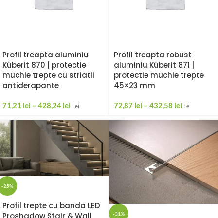
Profil treapta aluminiu
Profil treapta robust
Küberit 870 | protectie
aluminiu Küberit 871 |
muchie trepte cu striatii
protectie muchie trepte
antiderapante
45×23 mm
71,21
lei
–
428,24
lei
72,87
lei
–
432,58
lei
Lei
Lei
-25%
Profil trepte cu banda LED
Proshadow Stair & Wall
-31%