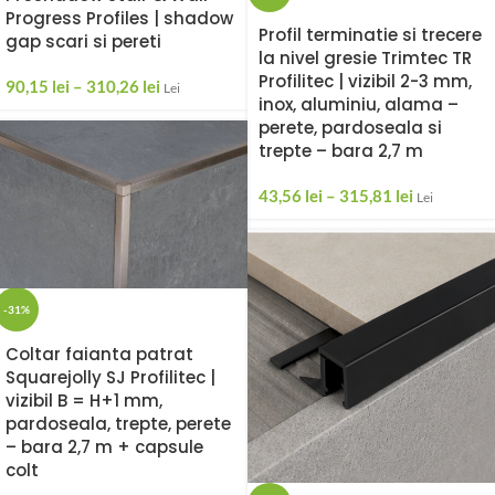
Progress Profiles | shadow
Profil terminatie si trecere
gap scari si pereti
la nivel gresie Trimtec TR
Profilitec | vizibil 2-3 mm,
90,15
lei
–
310,26
lei
Lei
inox, aluminiu, alama –
perete, pardoseala si
trepte – bara 2,7 m
43,56
lei
–
315,81
lei
Lei
-31%
Coltar faianta patrat
Squarejolly SJ Profilitec |
vizibil B = H+1 mm,
pardoseala, trepte, perete
– bara 2,7 m + capsule
colt