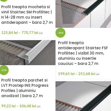
Profil treapta mocheta si
vinil Stairtec SM Profilitec |
H 14-28 mm cu insert
antiderapant – bara 2,7 m
125,84
lei
–
770,77
lei
Lei
-30%
Profil treapta
antiderapant Stairtec FSF
Profilitec | vizibil 30 mm,
aluminiu cu insertie
cauciuc – bara 2,7 m
-25%
199,65
lei
–
251,68
lei
Lei
Profil treapta parchet si
LVT Prostep INS Progress
Profiles | aluminiu
anodizat | bara 2,7 m
99,22
lei
–
106,48
lei
Lei