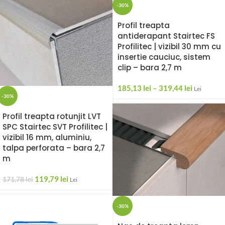
-30%
Profil treapta
antiderapant Stairtec FS
Profilitec | vizibil 30 mm cu
insertie cauciuc, sistem
clip – bara 2,7 m
185,13
lei
–
319,44
lei
Lei
-30%
Profil treapta rotunjit LVT
SPC Stairtec SVT Profilitec |
vizibil 16 mm, aluminiu,
talpa perforata – bara 2,7
m
119,79
lei
171,78
lei
Lei
-30%