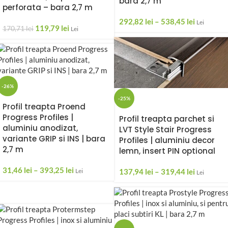
bara 2,7 m
perforata – bara 2,7 m
292,82
lei
–
538,45
lei
Lei
119,79
lei
170,71
lei
Lei
-26%
-25%
Profil treapta Proend
Progress Profiles |
Profil treapta parchet si
aluminiu anodizat,
LVT Style Stair Progress
variante GRIP si INS | bara
Profiles | aluminiu decor
2,7 m
lemn, insert PIN optional
31,46
lei
–
393,25
lei
Lei
137,94
lei
–
319,44
lei
Lei