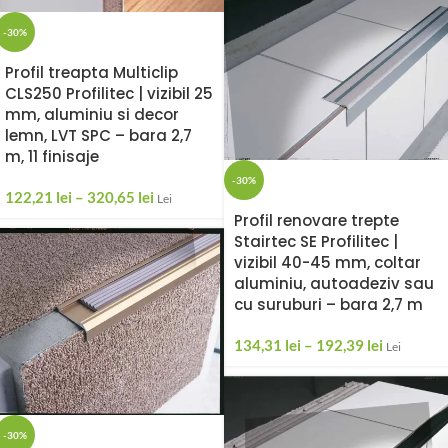
-30%
Profil treapta Multiclip
CLS250 Profilitec | vizibil 25
mm, aluminiu si decor
lemn, LVT SPC – bara 2,7
m, 11 finisaje
-30%
122,21
lei
–
320,65
lei
Lei
Profil renovare trepte
Stairtec SE Profilitec |
vizibil 40-45 mm, coltar
aluminiu, autoadeziv sau
cu suruburi – bara 2,7 m
134,31
lei
–
192,39
lei
Lei
-30%