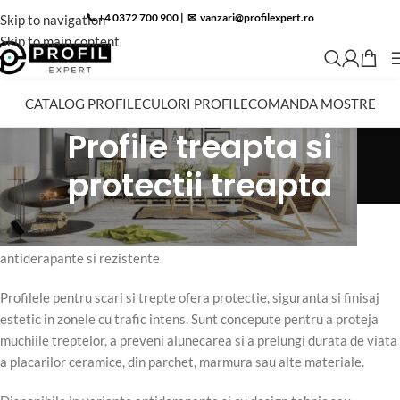
📞 +4 0372 700 900
|
✉︎
vanzari@profilexpert.ro
Skip to navigation
Skip to main content
CATALOG PROFILE
CULORI PROFILE
COMANDA MOSTRE
Profile treapta si
protectii treapta
Profile pentru scari si trepte
Profile pentru scari si trepte – aluminiu, inox, alama regala,
antiderapante si rezistente
Profilele pentru scari si trepte ofera protectie, siguranta si finisaj
estetic in zonele cu trafic intens. Sunt concepute pentru a proteja
muchiile treptelor, a preveni alunecarea si a prelungi durata de viata
a placarilor ceramice, din parchet, marmura sau alte materiale.