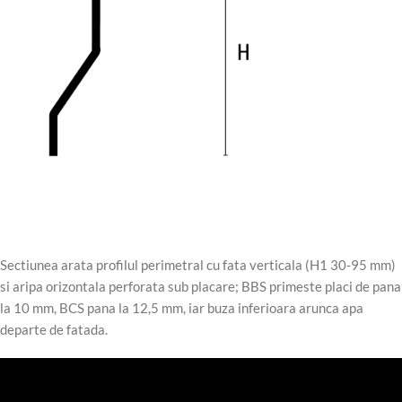
Sectiunea arata profilul perimetral cu fata verticala (H1 30-95 mm)
si aripa orizontala perforata sub placare; BBS primeste placi de pana
la 10 mm, BCS pana la 12,5 mm, iar buza inferioara arunca apa
departe de fatada.