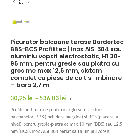
Picurator balcoane terase Bordertec
BBS-BCS Profilitec | inox AISI 304 sau
aluminiu vopsit electrostatic, H1 30-
95 mm, pentru gresie sau piatra cu
grosime max 12,5 mm, sistem
complet cu piese de colt si imbinare
– bara 2,7 m
30,25
lei
–
536,03
lei
Lei
Profile perimetrale pentru marginea teraselor si
balcoanelor: BBS (inchidere margine) si BCS (placare la
nivel), pentru gresie/piatra de max 10 mm (BBS) sau 12,5
mm (BCS), inox AISI 304 periat sau aluminiu vopsit