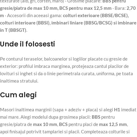
texturate (alb, gri, corten, maro) · Grosime placare:
BBS pentru
gresie/piatra de max 10 mm, BCS pentru max 12,5 mm
· Bara:
2,70
m
· Accesorii din aceeasi gama:
colturi exterioare (BBSE/BCSE),
colturi interioare (BBSI), imbinari liniare (BBSG/BCSG) si imbinare
in T (BBSGT)
.
Unde il folosesti
Pe conturul teraselor, balcoanelor si logiilor placate cu gresie de
exterior: profilul imbraca marginea, protejeaza cantul placilor de
lovituri si inghet si da o linie perimetrala curata, uniforma, pe toata
inaltimea stratului.
Cum alegi
Masori inaltimea marginii (sapa + adeziv + placa) si alegi
H1
imediat
mai mare. Alegi modelul dupa grosimea placii:
BBS
pentru
gresie/piatra de
max 10 mm
,
BCS
pentru placi de
max 12,5 mm
,
apoi finisajul potrivit tamplariei si placii. Completeaza colturile si