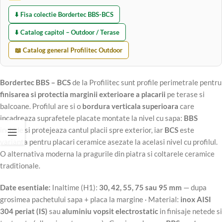
⬇️ Fisa colectie Bordertec BBS-BCS
⬇️ Catalog capitol – Outdoor / Terase
📖 Catalog general Profilitec Outdoor
Bordertec BBS – BCS
de la Profilitec sunt profile perimetrale pentru
finisarea si protectia marginii exterioare a placarii
pe terase si
balcoane. Profilul are si o
bordura verticala superioara
care
incadreaza suprafetele placate montate la nivel cu sapa:
BBS
inchide si protejeaza cantul placii spre exterior, iar
BCS
este
varianta pentru placari ceramice asezate la acelasi nivel cu profilul.
O alternativa moderna la pragurile din piatra si coltarele ceramice
traditionale.
Date esentiale:
Inaltime (H1):
30, 42, 55, 75 sau 95 mm
— dupa
grosimea pachetului sapa + placa la margine · Material:
inox AISI
304 periat (IS)
sau
aluminiu vopsit electrostatic
in finisaje netede si