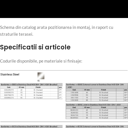
Schema din catalog arata pozitionarea in montaj, in raport cu
straturile terasei.
Specificatii si articole
Codurile disponibile, pe materiale si finisaje: