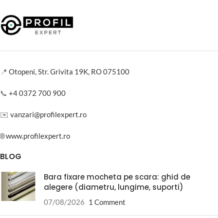
📍
Otopeni, Str. Grivita 19K, RO 075100
📞
+4 0372 700 900
✉️
vanzari@profilexpert.ro
🌐
www.profilexpert.ro
BLOG
Bara fixare mocheta pe scara: ghid de
alegere (diametru, lungime, suporti)
07/08/2026
1 Comment