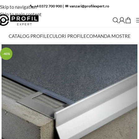
📞 +4 0372 700 900
|
✉︎
vanzari@profilexpert.ro
Skip to navigation
Skip to main content
CATALOG PROFILE
CULORI PROFILE
COMANDA MOSTRE
-40%