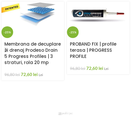
-25%
-25%
Membrana de decuplare
PROBAND FIX | profile
si drenaj Prodeso Drain
terasa | PROGRESS
5 Progress Profiles | 3
PROFILE
straturi, rola 20 mp
72,60
lei
96,80
lei
Lei
72,60
lei
96,80
lei
Lei