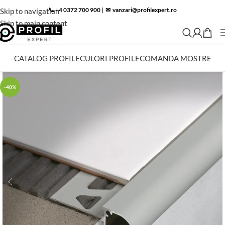
📞 +4 0372 700 900
|
✉︎
vanzari@profilexpert.ro
Skip to navigation
Skip to main content
CATALOG PROFILE
CULORI PROFILE
COMANDA MOSTRE
-40%