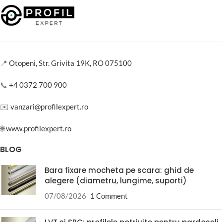
📍
Otopeni, Str. Grivita 19K, RO 075100
📞
+4 0372 700 900
✉️
vanzari@profilexpert.ro
🌐
www.profilexpert.ro
BLOG
Bara fixare mocheta pe scara: ghid de
alegere (diametru, lungime, suporti)
07/08/2026
1 Comment