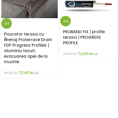
-25%
-25%
PROBAND FIX | profile
Picurator terasa cu
terasa | PROGRESS
drenaj Proterrace Drain
PROFILE
FDP Progress Profiles |
aluminiu lacuit,
72,60
lei
96,80
lei
Lei
evacuarea apei de la
muchie
72,60
lei
96,80
lei
Lei