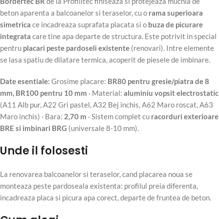
Bordertec BR
de la Profilitec finiseaza si protejeaza muchia de
beton aparenta a balcoanelor si teraselor, cu o
rama superioara
simetrica
ce incadreaza suprafata placata si o
buza de picurare
integrata
care tine apa departe de structura. Este potrivit in special
pentru
placari peste pardoseli existente
(renovari). Intre elemente
se lasa spatiu de dilatare termica, acoperit de piesele de imbinare.
Date esentiale:
Grosime placare:
BR80 pentru gresie/piatra de 8
mm, BR100 pentru 10 mm
· Material:
aluminiu vopsit electrostatic
(A11 Alb pur, A22 Gri pastel, A32 Bej inchis, A62 Maro roscat, A63
Maro inchis) · Bara:
2,70 m
· Sistem complet cu
racorduri exterioare
BRE si imbinari BRG
(universale 8-10 mm).
Unde il folosesti
La renovarea balcoanelor si teraselor, cand placarea noua se
monteaza peste pardoseala existenta: profilul preia diferenta,
incadreaza placa si picura apa corect, departe de fruntea de beton.