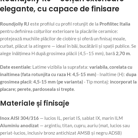
elegante, cu capace de finisare
Roundjolly RJ
este profilul cu profil rotunjit de la
Profilitec Italia
pentru definirea colțurilor exterioare la placările ceramice:
protejează muchiile plăcilor de ciobire și oferă un finisaj moale,
curbat, plăcut la atingere — ideal în băi, bucătării și spații publice. Se
alege înălțimea H după grosimea plăcii (4,5–15 mm), bară
2,70 m
.
Date esentiale:
Latime vizibila la suprafata:
variabila, corelata cu
inaltimea (fata rotunjita cu raza H: 4,5-15 mm)
· Inaltime (H):
dupa
grosimea placii: 4,5-15 mm (pe varianta)
· Tip montaj:
incorporat la
placare; perete, pardoseala si trepte
.
Materiale și finisaje
Inox AISI 304/316
— lucios IL, periat IS, sablat IX, marin ILM
Aluminiu anodizat
— argintiu, titan, cupru, auriu (mat, lucios sau
periat-lucios, inclusiv bronz antichizat AMSB și negru ADSB)