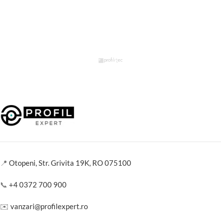
📍
Otopeni, Str. Grivita 19K, RO 075100
📞
+4 0372 700 900
✉️
vanzari@profilexpert.ro