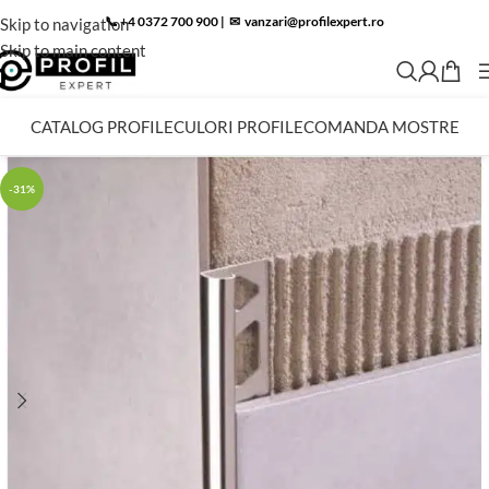
📞 +4 0372 700 900
|
✉︎
vanzari@profilexpert.ro
Skip to navigation
Skip to main content
CATALOG PROFILE
CULORI PROFILE
COMANDA MOSTRE
-31%