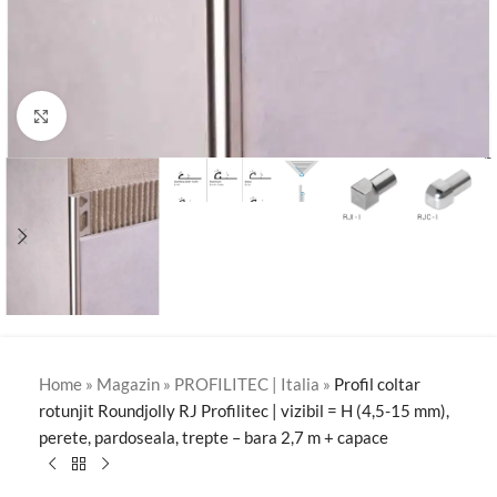
Click to enlarge
Home
»
Magazin
»
PROFILITEC | Italia
»
Profil coltar
rotunjit Roundjolly RJ Profilitec | vizibil = H (4,5-15 mm),
perete, pardoseala, trepte – bara 2,7 m + capace