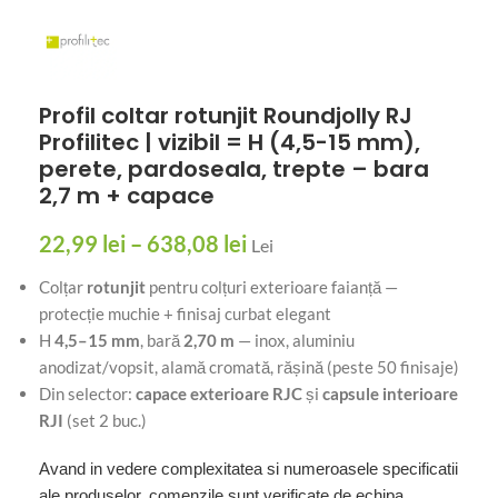
Profil coltar rotunjit Roundjolly RJ
Profilitec | vizibil = H (4,5-15 mm),
perete, pardoseala, trepte – bara
2,7 m + capace
22,99
lei
–
638,08
lei
Lei
Colțar
rotunjit
pentru colțuri exterioare faianță —
protecție muchie + finisaj curbat elegant
H
4,5–15 mm
, bară
2,70 m
— inox, aluminiu
anodizat/vopsit, alamă cromată, rășină (peste 50 finisaje)
Din selector:
capace exterioare RJC
și
capsule interioare
RJI
(set 2 buc.)
Avand in vedere complexitatea si numeroasele specificatii
ale produselor, comenzile sunt verificate de echipa