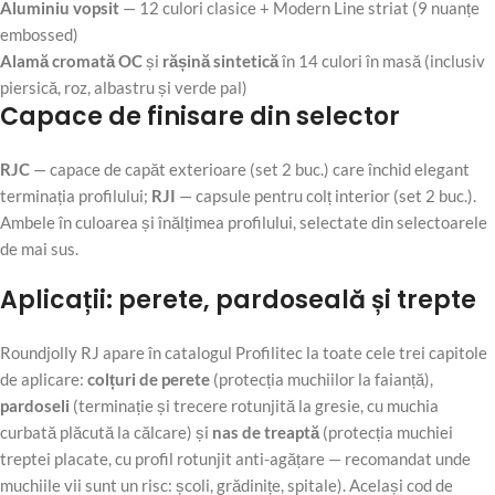
Aluminiu vopsit
— 12 culori clasice + Modern Line striat (9 nuanțe
embossed)
Alamă cromată OC
și
rășină sintetică
în 14 culori în masă (inclusiv
piersică, roz, albastru și verde pal)
Capace de finisare din selector
RJC
— capace de capăt exterioare (set 2 buc.) care închid elegant
terminația profilului;
RJI
— capsule pentru colț interior (set 2 buc.).
Ambele în culoarea și înălțimea profilului, selectate din selectoarele
de mai sus.
Aplicații: perete, pardoseală și trepte
Roundjolly RJ apare în catalogul Profilitec la toate cele trei capitole
de aplicare:
colțuri de perete
(protecția muchiilor la faianță),
pardoseli
(terminație și trecere rotunjită la gresie, cu muchia
curbată plăcută la călcare) și
nas de treaptă
(protecția muchiei
treptei placate, cu profil rotunjit anti-agățare — recomandat unde
muchiile vii sunt un risc: școli, grădinițe, spitale). Același cod de