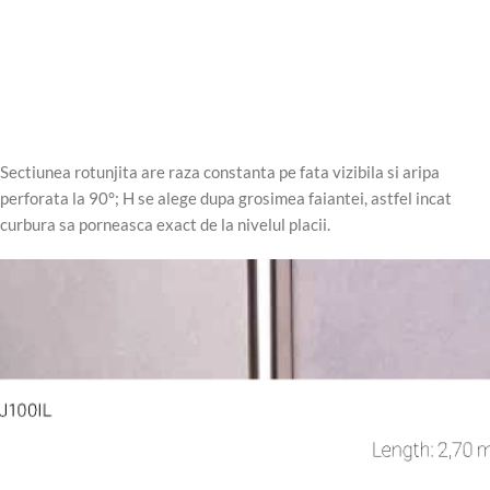
Sectiunea rotunjita are raza constanta pe fata vizibila si aripa
perforata la 90°; H se alege dupa grosimea faiantei, astfel incat
curbura sa porneasca exact de la nivelul placii.