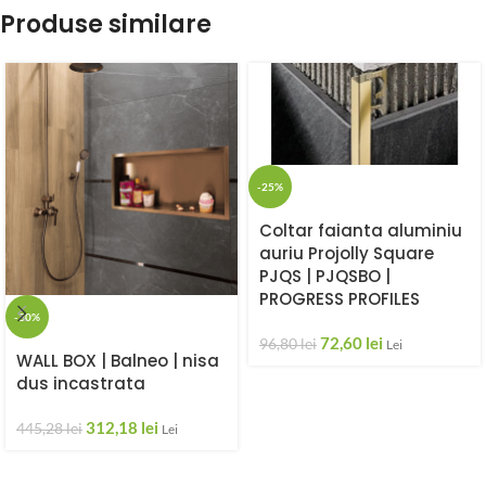
Produse similare
-25%
Coltar faianta aluminiu
auriu Projolly Square
PJQS | PJQSBO |
PROGRESS PROFILES
-30%
72,60
lei
96,80
lei
Lei
WALL BOX | Balneo | nisa
dus incastrata
312,18
lei
445,28
lei
Lei