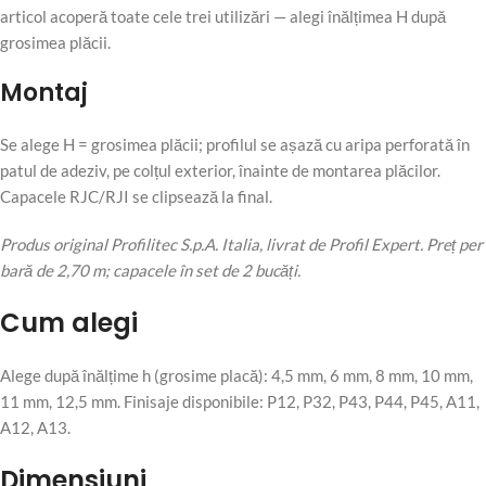
articol acoperă toate cele trei utilizări — alegi înălțimea H după
grosimea plăcii.
Montaj
Se alege H = grosimea plăcii; profilul se așază cu aripa perforată în
patul de adeziv, pe colțul exterior, înainte de montarea plăcilor.
Capacele RJC/RJI se clipsează la final.
Produs original Profilitec S.p.A. Italia, livrat de Profil Expert. Preț per
bară de 2,70 m; capacele în set de 2 bucăți.
Cum alegi
Alege după înălțime h (grosime placă): 4,5 mm, 6 mm, 8 mm, 10 mm,
11 mm, 12,5 mm. Finisaje disponibile: P12, P32, P43, P44, P45, A11,
A12, A13.
Dimensiuni