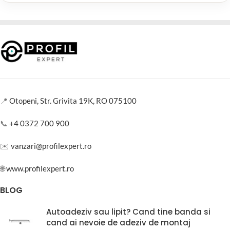
📍
Otopeni, Str. Grivita 19K, RO 075100
📞
+4 0372 700 900
✉️
vanzari@profilexpert.ro
🌐
www.profilexpert.ro
BLOG
Autoadeziv sau lipit? Cand tine banda si
cand ai nevoie de adeziv de montaj