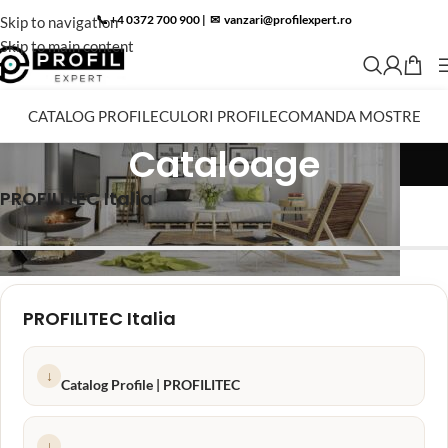
📞 +4 0372 700 900
|
✉︎
vanzari@profilexpert.ro
Skip to navigation
Skip to main content
CATALOG PROFILE
CULORI PROFILE
COMANDA MOSTRE
Cataloage
PROFILITEC Italia
PROFILITEC Italia
↓
Catalog Profile | PROFILITEC
↓