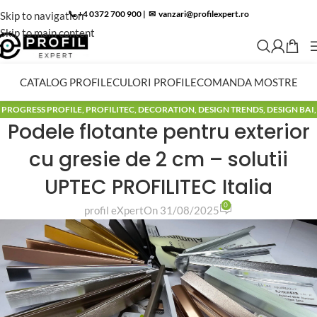
📞 +4 0372 700 900
|
✉︎
vanzari@profilexpert.ro
Skip to navigation
Skip to main content
CATALOG PROFILE
CULORI PROFILE
COMANDA MOSTRE
PROGRESS PROFILE
,
PROFILITEC
,
DECORATION
,
DESIGN TRENDS
,
DESIGN BAI
,
Podele flotante pentru exterior
MODELE BAI
,
BLOG
cu gresie de 2 cm – solutii
UPTEC PROFILITEC Italia
0
profil eXpert
On 31/08/2025