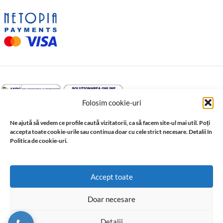
Folosim cookie-uri
Ne ajută să vedem ce profile caută vizitatorii, ca să facem site-ul mai util. Poți
accepta toate cookie-urile sau continua doar cu cele strict necesare. Detalii în
Politica de cookie-uri.
↩️ Retragere din contract
© 2026 Profil Expert. Toate drepturile rezervate. Conținutul acestui
Accept toate
site, inclusiv textele, fotografiile, grafica, documentația și
materialele tehnice, este proprietatea sau este utilizat cu acordul
Doar necesare
ori în baza drepturilor acordate de titularii acestuia. Reproducerea,
copierea, distribuirea, publicarea sau utilizarea integrală ori parțială,
Detalii