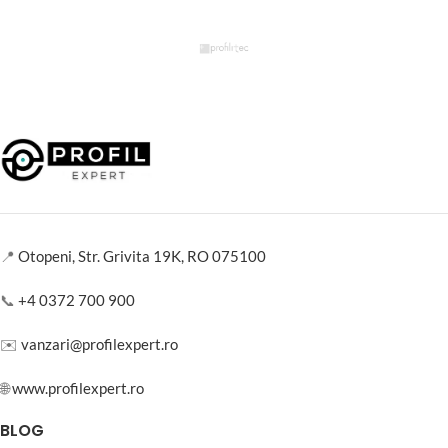
📍
Otopeni, Str. Grivita 19K, RO 075100
📞
+4 0372 700 900
✉️
vanzari@profilexpert.ro
🌐
www.profilexpert.ro
BLOG