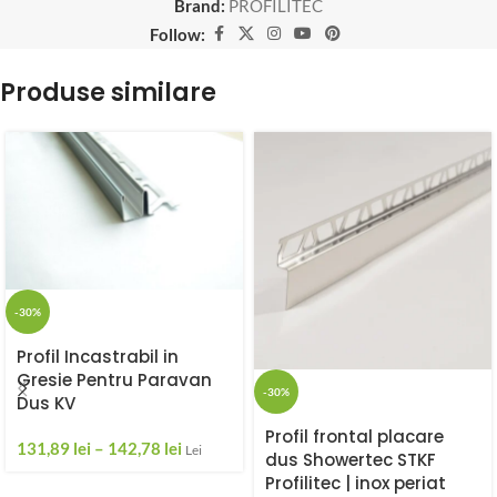
Brand:
PROFILITEC
Follow:
Produse similare
-30%
Profil Incastrabil in
Gresie Pentru Paravan
-30%
Dus KV
Profil frontal placare
131,89
lei
–
142,78
lei
Lei
dus Showertec STKF
Profilitec | inox periat