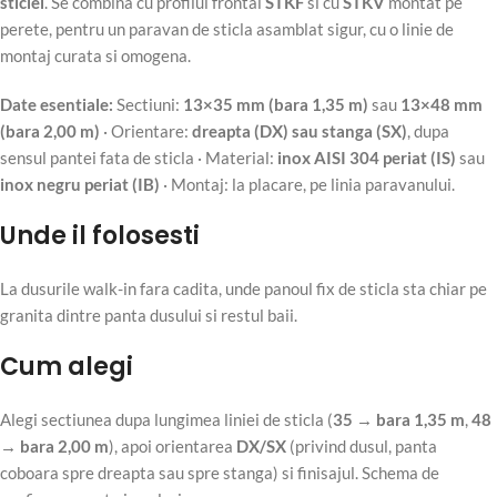
sticlei
. Se combina cu profilul frontal
STKF
si cu
STKV
montat pe
perete, pentru un paravan de sticla asamblat sigur, cu o linie de
montaj curata si omogena.
Date esentiale:
Sectiuni:
13×35 mm (bara 1,35 m)
sau
13×48 mm
(bara 2,00 m)
· Orientare:
dreapta (DX) sau stanga (SX)
, dupa
sensul pantei fata de sticla · Material:
inox AISI 304 periat (IS)
sau
inox negru periat (IB)
· Montaj: la placare, pe linia paravanului.
Unde il folosesti
La dusurile walk-in fara cadita, unde panoul fix de sticla sta chiar pe
granita dintre panta dusului si restul baii.
Cum alegi
Alegi sectiunea dupa lungimea liniei de sticla (
35 → bara 1,35 m
,
48
→ bara 2,00 m
), apoi orientarea
DX/SX
(privind dusul, panta
coboara spre dreapta sau spre stanga) si finisajul. Schema de