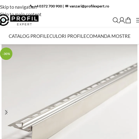
📞 +4 0372 700 900
|
✉︎
vanzari@profilexpert.ro
Skip to navigation
Skip to main content
CATALOG PROFILE
CULORI PROFILE
COMANDA MOSTRE
-30%