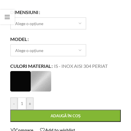
DIMENSIUNI
MODEL
CULORI MATERIAL
IS - INOX AISI 304 PERIAT
-
+
ADAUGĂ ÎN COȘ
Compare
Add to wishlist