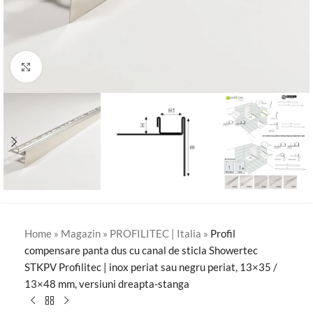
Click to enlarge
Home
»
Magazin
»
PROFILITEC | Italia
»
Profil
compensare panta dus cu canal de sticla Showertec
STKPV Profilitec | inox periat sau negru periat, 13×35 /
13×48 mm, versiuni dreapta-stanga