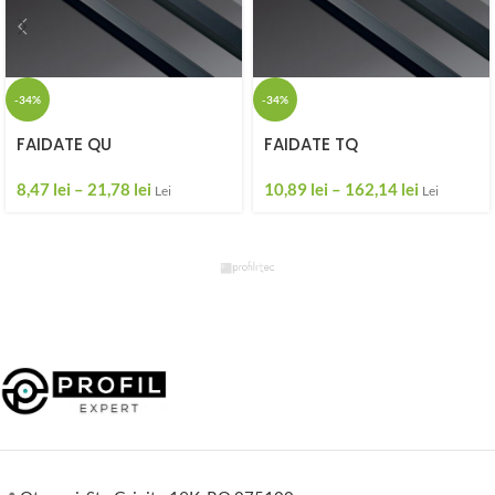
-34%
-34%
FAIDATE QU
FAIDATE TQ
8,47
lei
–
21,78
lei
10,89
lei
–
162,14
lei
Lei
Lei