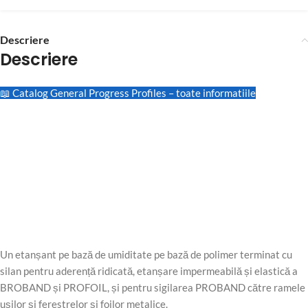
Descriere
Descriere
📖 Catalog General Progress Profiles – toate informatiile
Un etanșant pe bază de umiditate pe bază de polimer terminat cu
silan pentru aderență ridicată, etanșare impermeabilă și elastică a
BROBAND și PROFOIL, și pentru sigilarea PROBAND către ramele
ușilor și ferestrelor și foilor metalice.