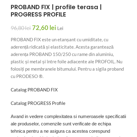
PROBAND FIX | profile terasa |
PROGRESS PROFILE
72,60
lei
96,80
lei
Lei
PROBAND FIX este un etanșant cu umiditate, cu
aderență ridicată și elasticitate. Acesta garantează
aderența PROBAND 150/250 cu rame din aluminiu,
plastic și metal și între foile adiacente ale PROFOIL. Nu
folosiți pe membranele bitumului. Pentru a sigila proband
cu PRODESO ®.
Catalog PROBAND FIX
Catalog PROGRESS Profile
Avand in vedere complexitatea si numeroasele specificatii
ale produselor, comenzile sunt verificate de echipa
tehnica pentru a ne asigura ca acestea corespund