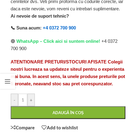
cerintelor dvs. Veti primi proforma cu codurile corecte, iar
daca este nevoie, vom reveni cu intrebari suplimentare.
Ai nevoie de suport tehnic?
📞 Suna acum:
+4 0372 700 900
🟢
WhatsApp – Click aici si suntem online!
+4 0372
700 900
ATENTIONARE PRETURI/STOCURI AFISATE Colegii
nostri lucreaza sa updateze siteul pentru o experienta
mai buna. In acest sens, la unele produse preturile pot
fi eronate, neavand stoc sau pret corespunzator.
-
+
ADAUGĂ ÎN COȘ
Compare
Add to wishlist