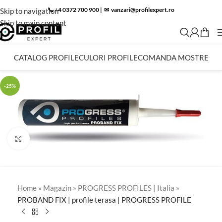
📞 +4 0372 700 900
|
✉︎
vanzari@profilexpert.ro
Skip to navigation
Skip to main content
CATALOG PROFILE
CULORI PROFILE
COMANDA MOSTRE
-25%
Click to enlarge
Home
»
Magazin
»
PROGRESS PROFILES | Italia
»
PROBAND FIX | profile terasa | PROGRESS PROFILE