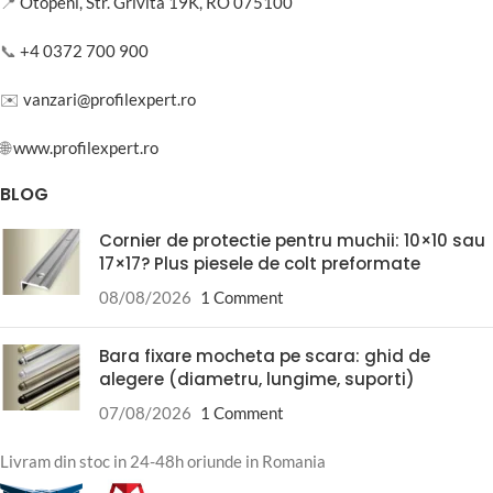
📍
Otopeni, Str. Grivita 19K, RO 075100
📞
+4 0372 700 900
✉️
vanzari@profilexpert.ro
🌐
www.profilexpert.ro
BLOG
Cornier de protectie pentru muchii: 10×10 sau
17×17? Plus piesele de colt preformate
08/08/2026
1 Comment
Bara fixare mocheta pe scara: ghid de
alegere (diametru, lungime, suporti)
07/08/2026
1 Comment
Livram din stoc in 24-48h oriunde in Romania