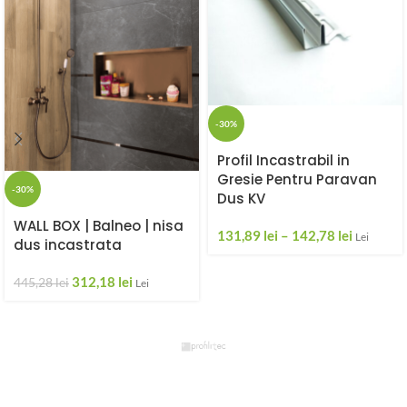
-30%
Profil Incastrabil in
Gresie Pentru Paravan
-30%
Dus KV
WALL BOX | Balneo | nisa
131,89
lei
–
142,78
lei
Lei
dus incastrata
312,18
lei
445,28
lei
Lei