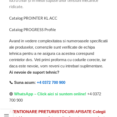
lucru chiar și în medii supuse unor tensiuni mecanice
ridicate.
Catalog PROINTER KL ACC
Catalog PROGRESS Profile
Avand in vedere complexitatea si numeroasele specificatii
ale produselor, comenzile sunt verificate de echipa
tehnica pentru a ne asigura ca acestea corespund
cerintelor dvs. Veti primi proforma cu codurile corecte, iar
daca este nevoie, vom reveni cu intrebari suplimentare.
Ai nevoie de suport tehnic?
📞 Suna acum:
+4 0372 700 900
🟢
WhatsApp – Click aici si suntem online!
+4 0372
700 900
ATENTIONARE PRETURI/STOCURI AFISATE Colegii