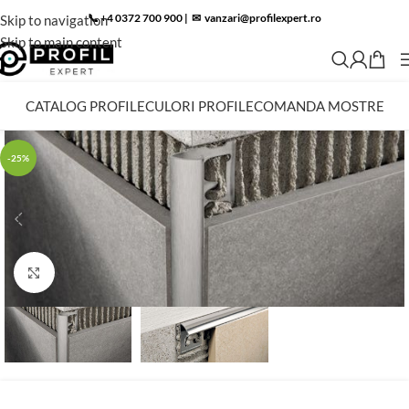
📞 +4 0372 700 900
|
✉︎
vanzari@profilexpert.ro
Skip to navigation
Skip to main content
CATALOG PROFILE
CULORI PROFILE
COMANDA MOSTRE
-25%
Click to enlarge