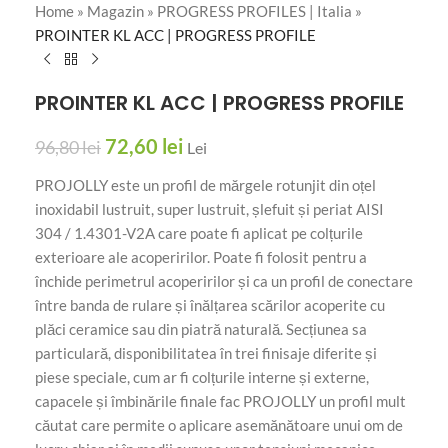
Home
»
Magazin
»
PROGRESS PROFILES | Italia
»
PROINTER KL ACC | PROGRESS PROFILE
PROINTER KL ACC | PROGRESS PROFILE
72,60
lei
96,80
lei
Lei
PROJOLLY este un profil de mărgele rotunjit din oțel
inoxidabil lustruit, super lustruit, șlefuit și periat AISI
304 / 1.4301-V2A care poate fi aplicat pe colțurile
exterioare ale acoperirilor. Poate fi folosit pentru a
închide perimetrul acoperirilor și ca un profil de conectare
între banda de rulare și înălțarea scărilor acoperite cu
plăci ceramice sau din piatră naturală. Secțiunea sa
particulară, disponibilitatea în trei finisaje diferite și
piese speciale, cum ar fi colțurile interne și externe,
capacele și îmbinările finale fac PROJOLLY un profil mult
căutat care permite o aplicare asemănătoare unui om de