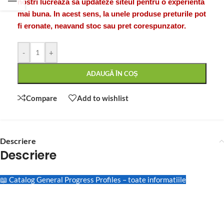
nostri lucreaza sa updateze siteul pentru o experienta
mai buna. In acest sens, la unele produse preturile pot
fi eronate, neavand stoc sau pret corespunzator.
-
+
ADAUGĂ ÎN COȘ
Compare
Add to wishlist
Descriere
Descriere
📖 Catalog General Progress Profiles – toate informatiile