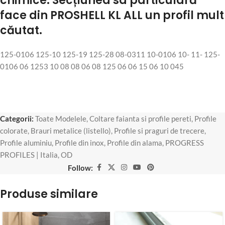
chimice. Secțiunea sa particulară
face din PROSHELL KL ALL un profil mult
căutat.
125-0106 125-10 125-19 125-28 08-0311 10-0106 10- 11- 125-
0106 06 1253 10 08 08 06 08 125 06 06 15 06 10 045
Categorii:
Toate Modelele
,
Coltare faianta si profile pereti
,
Profile
colorate
,
Brauri metalice (listello)
,
Profile si praguri de trecere
,
Profile aluminiu
,
Profile din inox
,
Profile din alama
,
PROGRESS
PROFILES | Italia
,
OD
Follow:
Produse similare