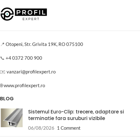
📍
Otopeni, Str. Grivita 19K, RO 075100
📞
+4 0372 700 900
✉️
vanzari@profilexpert.ro
🌐
www.profilexpert.ro
BLOG
Sistemul Euro-Clip: trecere, adaptare si
terminatie fara suruburi vizibile
06/08/2026
1 Comment