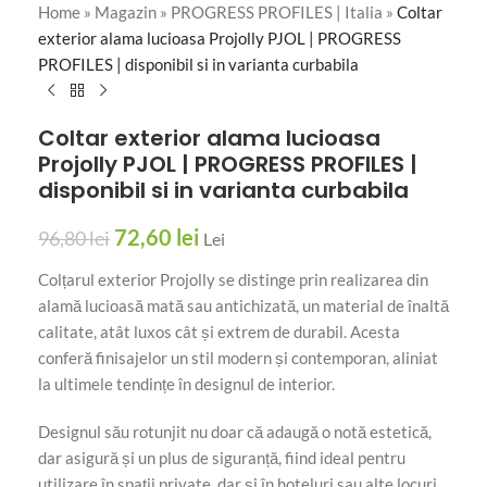
Home
»
Magazin
»
PROGRESS PROFILES | Italia
»
Coltar
exterior alama lucioasa Projolly PJOL | PROGRESS
PROFILES | disponibil si in varianta curbabila
Coltar exterior alama lucioasa
Projolly PJOL | PROGRESS PROFILES |
disponibil si in varianta curbabila
72,60
lei
96,80
lei
Lei
Colțarul exterior Projolly se distinge prin realizarea din
alamă lucioasă mată sau antichizată, un material de înaltă
calitate, atât luxos cât și extrem de durabil. Acesta
conferă finisajelor un stil modern și contemporan, aliniat
la ultimele tendințe în designul de interior.
Designul său rotunjit nu doar că adaugă o notă estetică,
dar asigură și un plus de siguranță, fiind ideal pentru
utilizare în spații private, dar și în hoteluri sau alte locuri