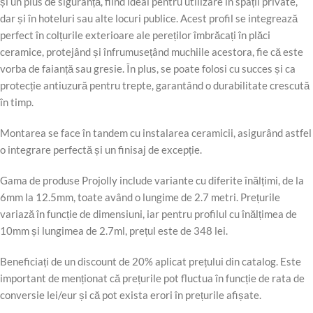
și un plus de siguranță, fiind ideal pentru utilizare în spații private,
dar și în hoteluri sau alte locuri publice. Acest profil se integrează
perfect în colțurile exterioare ale pereților îmbrăcați în plăci
ceramice, protejând și înfrumusețând muchiile acestora, fie că este
vorba de faianță sau gresie. În plus, se poate folosi cu succes și ca
protecție antiuzură pentru trepte, garantând o durabilitate crescută
în timp.
Montarea se face în tandem cu instalarea ceramicii, asigurând astfel
o integrare perfectă și un finisaj de excepție.
Gama de produse Projolly include variante cu diferite înălțimi, de la
6mm la 12.5mm, toate având o lungime de 2.7 metri. Prețurile
variază în funcție de dimensiuni, iar pentru profilul cu înălțimea de
10mm și lungimea de 2.7ml, prețul este de 348 lei.
Beneficiați de un discount de 20% aplicat prețului din catalog. Este
important de menționat că prețurile pot fluctua în funcție de rata de
conversie lei/eur și că pot exista erori în prețurile afișate.