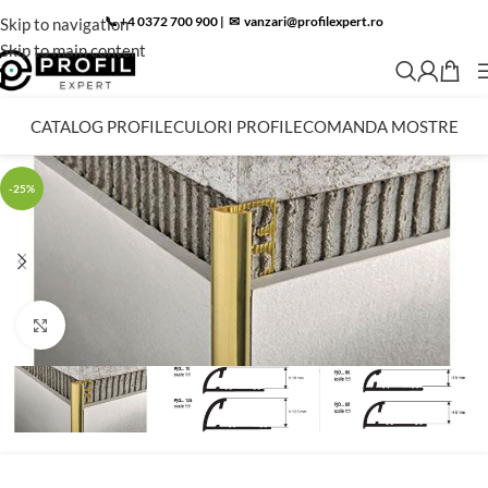
📞 +4 0372 700 900
|
✉︎
vanzari@profilexpert.ro
Skip to navigation
Skip to main content
CATALOG PROFILE
CULORI PROFILE
COMANDA MOSTRE
-25%
Click to enlarge