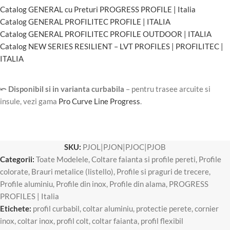
Catalog GENERAL cu Preturi PROGRESS PROFILE | Italia
Catalog GENERAL PROFILITEC PROFILE | ITALIA
Catalog GENERAL PROFILITEC PROFILE OUTDOOR | ITALIA
Catalog NEW SERIES RESILIENT – LVT PROFILES | PROFILITEC |
ITALIA
⤺ Disponibil si in varianta curbabila
– pentru trasee arcuite si
insule, vezi gama
Pro Curve Line Progress
.
SKU:
PJOL|PJON|PJOC|PJOB
Categorii:
Toate Modelele
,
Coltare faianta si profile pereti
,
Profile
colorate
,
Brauri metalice (listello)
,
Profile si praguri de trecere
,
Profile aluminiu
,
Profile din inox
,
Profile din alama
,
PROGRESS
PROFILES | Italia
Etichete:
profil curbabil
,
coltar aluminiu
,
protectie perete
,
cornier
inox
,
coltar inox
,
profil colt
,
coltar faianta
,
profil flexibil