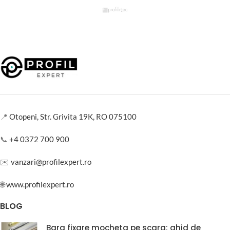
📍
Otopeni, Str. Grivita 19K, RO 075100
📞
+4 0372 700 900
✉️
vanzari@profilexpert.ro
🌐
www.profilexpert.ro
BLOG
Bara fixare mocheta pe scara: ghid de