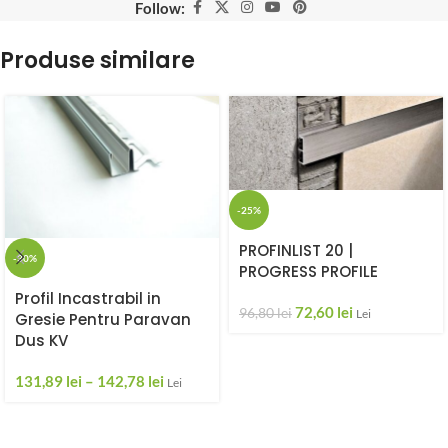
Follow:
Produse similare
-25%
PROFINLIST 20 |
-30%
PROGRESS PROFILE
Profil Incastrabil in
72,60
lei
96,80
lei
Lei
Gresie Pentru Paravan
Dus KV
131,89
lei
–
142,78
lei
Lei