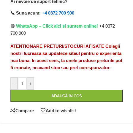
Ai nevoie de suport tehnic?
📞 Suna acum:
+4 0372 700 900
🟢
WhatsApp – Click aici si suntem online!
+4 0372
700 900
ATENTIONARE PRETURI/STOCURI AFISATE Colegii
nostri lucreaza sa updateze siteul pentru o experienta
mai buna. In acest sens, la unele produse preturile pot
fi eronate, neavand stoc sau pret corespunzator.
-
+
ADAUGĂ ÎN COȘ
Compare
Add to wishlist