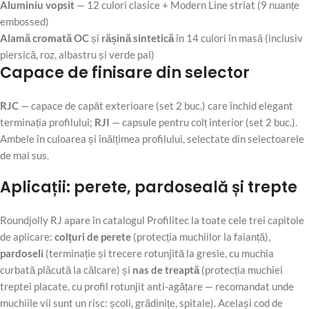
Aluminiu vopsit
— 12 culori clasice + Modern Line striat (9 nuanțe
embossed)
Alamă cromată OC
și
rășină sintetică
în 14 culori în masă (inclusiv
piersică, roz, albastru și verde pal)
Capace de finisare din selector
RJC
— capace de capăt exterioare (set 2 buc.) care închid elegant
terminația profilului;
RJI
— capsule pentru colț interior (set 2 buc.).
Ambele în culoarea și înălțimea profilului, selectate din selectoarele
de mai sus.
Aplicații: perete, pardoseală și trepte
Roundjolly RJ apare în catalogul Profilitec la toate cele trei capitole
de aplicare:
colțuri de perete
(protecția muchiilor la faianță),
pardoseli
(terminație și trecere rotunjită la gresie, cu muchia
curbată plăcută la călcare) și
nas de treaptă
(protecția muchiei
treptei placate, cu profil rotunjit anti-agățare — recomandat unde
muchiile vii sunt un risc: școli, grădinițe, spitale). Același cod de