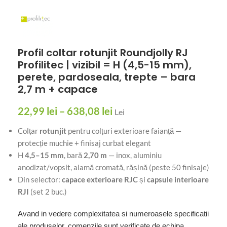
Profil coltar rotunjit Roundjolly RJ
Profilitec | vizibil = H (4,5-15 mm),
perete, pardoseala, trepte – bara
2,7 m + capace
22,99
lei
–
638,08
lei
Lei
Colțar
rotunjit
pentru colțuri exterioare faianță —
protecție muchie + finisaj curbat elegant
H
4,5–15 mm
, bară
2,70 m
— inox, aluminiu
anodizat/vopsit, alamă cromată, rășină (peste 50 finisaje)
Din selector:
capace exterioare RJC
și
capsule interioare
RJI
(set 2 buc.)
Avand in vedere complexitatea si numeroasele specificatii
ale produselor, comenzile sunt verificate de echipa