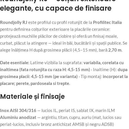
elegante, cu capace de finisare
Roundjolly RJ
este profilul cu profil rotunjit de la
Profilitec Italia
pentru definirea colțurilor exterioare la placările ceramice:
protejează muchiile plăcilor de ciobire și oferă un finisaj moale,
curbat, plăcut la atingere — ideal în băi, bucătării și spații publice. Se
alege înălțimea H după grosimea plăcii (4,5–15 mm), bară
2,70 m
.
Date esentiale:
Latime vizibila la suprafata:
variabila, corelata cu
inaltimea (fata rotunjita cu raza H: 4,5-15 mm)
· Inaltime (H):
dupa
grosimea placii: 4,5-15 mm (pe varianta)
· Tip montaj:
incorporat la
placare; perete, pardoseala si trepte
.
Materiale și finisaje
Inox AISI 304/316
— lucios IL, periat IS, sablat IX, marin ILM
Aluminiu anodizat
— argintiu, titan, cupru, auriu (mat, lucios sau
periat-lucios, inclusiv bronz antichizat AMSB și negru ADSB)