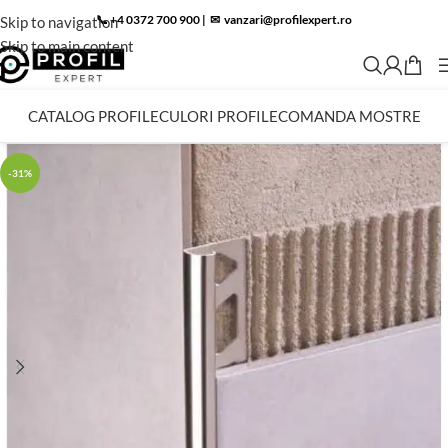
📞 +4 0372 700 900
|
✉︎
vanzari@profilexpert.ro
Skip to navigation
Skip to main content
CATALOG PROFILE
CULORI PROFILE
COMANDA MOSTRE
-31%