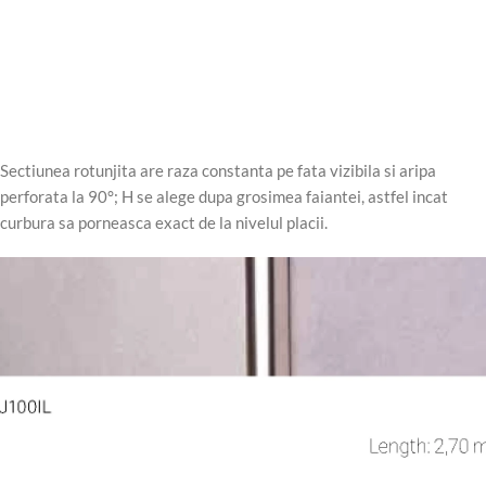
Sectiunea rotunjita are raza constanta pe fata vizibila si aripa
perforata la 90°; H se alege dupa grosimea faiantei, astfel incat
curbura sa porneasca exact de la nivelul placii.