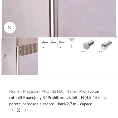
Click to enlarge
Home
»
Magazin
»
PROFILITEC | Italia
»
Profil coltar
rotunjit Roundjolly RJ Profilitec | vizibil = H (4,5-15 mm),
perete, pardoseala, trepte – bara 2,7 m + capace