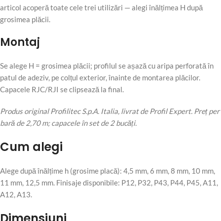
articol acoperă toate cele trei utilizări — alegi înălțimea H după
grosimea plăcii.
Montaj
Se alege H = grosimea plăcii; profilul se așază cu aripa perforată în
patul de adeziv, pe colțul exterior, înainte de montarea plăcilor.
Capacele RJC/RJI se clipsează la final.
Produs original Profilitec S.p.A. Italia, livrat de Profil Expert. Preț per
bară de 2,70 m; capacele în set de 2 bucăți.
Cum alegi
Alege după înălțime h (grosime placă): 4,5 mm, 6 mm, 8 mm, 10 mm,
11 mm, 12,5 mm. Finisaje disponibile: P12, P32, P43, P44, P45, A11,
A12, A13.
Dimensiuni