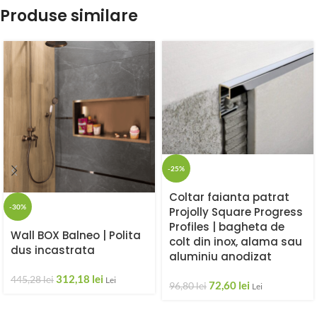
Produse similare
-25%
Coltar faianta patrat
-30%
Projolly Square Progress
Profiles | bagheta de
Wall BOX Balneo | Polita
colt din inox, alama sau
dus incastrata
aluminiu anodizat
312,18
lei
445,28
lei
Lei
72,60
lei
96,80
lei
Lei