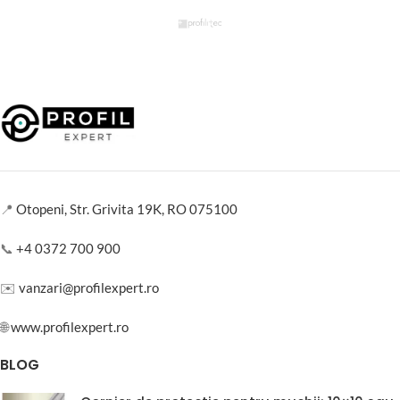
📍
Otopeni, Str. Grivita 19K, RO 075100
📞
+4 0372 700 900
✉️
vanzari@profilexpert.ro
🌐
www.profilexpert.ro
BLOG