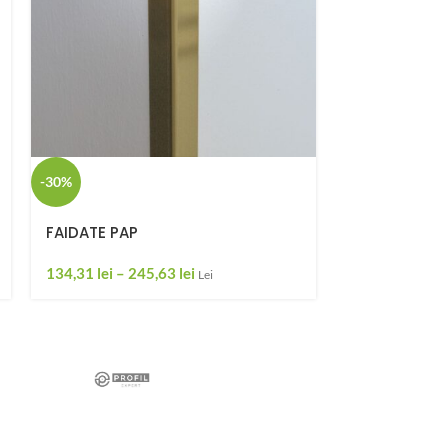
-30%
JOINTEC GW
8.417,97
lei
–
-30%
FAIDATE PAP
134,31
lei
–
245,63
lei
Lei