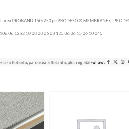
ru sigilarea PROBAND 150/250 pe PRODESO ® MEMBRANE și PRO
06 06 1253 10 08 08 06 08 125 06 06 15 06 10 045
terasa flotanta
,
pardoseala flotanta
,
plot reglabil
Follow: