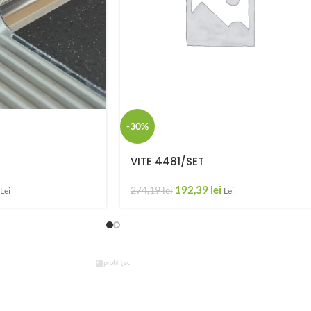
-30%
VITE 4481/SET
192,39
lei
274,19
lei
Lei
Lei