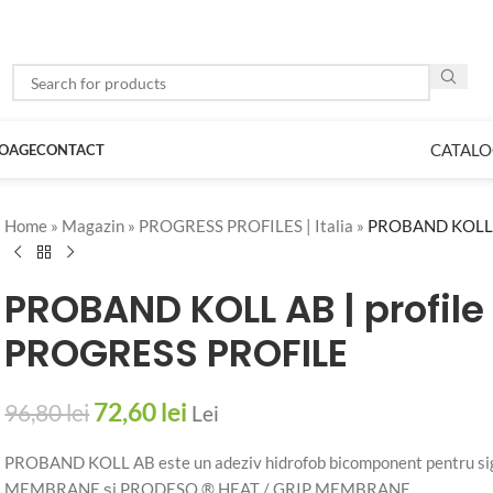
CATALO
LOAGE
CONTACT
Home
»
Magazin
»
PROGRESS PROFILES | Italia
»
PROBAND KOLL AB
PROBAND KOLL AB | profile 
PROGRESS PROFILE
72,60
lei
96,80
lei
Lei
PROBAND KOLL AB este un adeziv hidrofob bicomponent pentru
MEMBRANE și PRODESO ® HEAT / GRIP MEMBRANE.