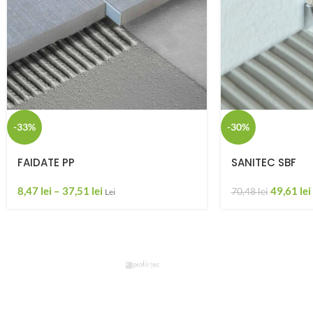
-33%
-30%
FAIDATE PP
SANITEC SBF
8,47
lei
–
37,51
lei
49,61
lei
70,48
lei
Lei