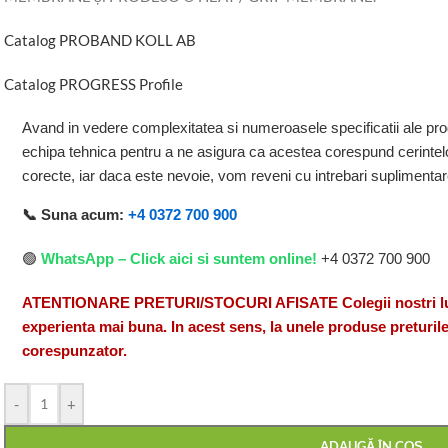
Catalog PROBAND KOLL AB
Catalog PROGRESS Profile
Avand in vedere complexitatea si numeroasele specificatii ale pro
echipa tehnica pentru a ne asigura ca acestea corespund cerintelo
corecte, iar daca este nevoie, vom reveni cu intrebari suplimenta
📞 Suna acum:
+4 0372 700 900
🟢
WhatsApp – Click aici si suntem online!
+4 0372 700 900
ATENTIONARE PRETURI/STOCURI AFISATE Colegii nostri lucr
experienta mai buna. In acest sens, la unele produse preturile
corespunzator.
-
+
ADAUGĂ ÎN COȘ