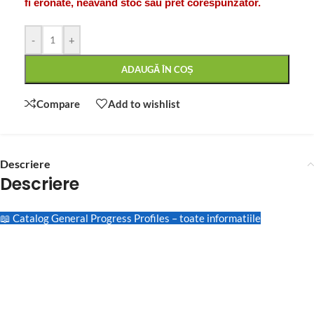
fi eronate, neavand stoc sau pret corespunzator.
-
+
ADAUGĂ ÎN COȘ
Compare
Add to wishlist
Descriere
Descriere
📖 Catalog General Progress Profiles – toate informatiile