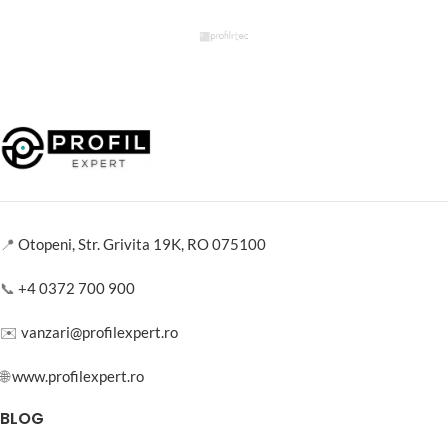
📍
Otopeni, Str. Grivita 19K, RO 075100
📞
+4 0372 700 900
✉️
vanzari@profilexpert.ro
🌐
www.profilexpert.ro
BLOG