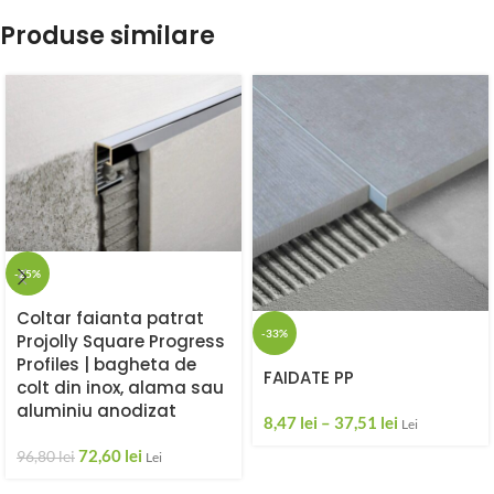
Produse similare
-25%
Coltar faianta patrat
-33%
Projolly Square Progress
Profiles | bagheta de
FAIDATE PP
colt din inox, alama sau
aluminiu anodizat
8,47
lei
–
37,51
lei
Lei
72,60
lei
96,80
lei
Lei