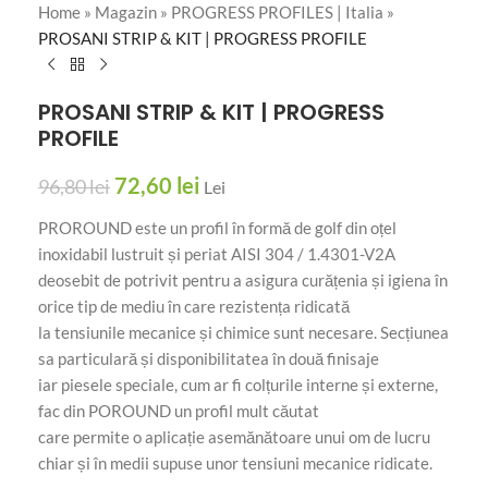
Home
»
Magazin
»
PROGRESS PROFILES | Italia
»
PROSANI STRIP & KIT | PROGRESS PROFILE
PROSANI STRIP & KIT | PROGRESS
PROFILE
72,60
lei
96,80
lei
Lei
PROROUND este un profil în formă de golf din oțel
inoxidabil lustruit și periat AISI 304 / 1.4301-V2A
deosebit de potrivit pentru a asigura curățenia și igiena în
orice tip de mediu în care rezistența ridicată
la tensiunile mecanice și chimice sunt necesare. Secțiunea
sa particulară și disponibilitatea în două finisaje
iar piesele speciale, cum ar fi colțurile interne și externe,
fac din POROUND un profil mult căutat
care permite o aplicație asemănătoare unui om de lucru
chiar și în medii supuse unor tensiuni mecanice ridicate.