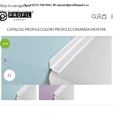
📞 +4 0372 700 900
|
✉︎
vanzari@profilexpert.ro
Skip to navigation
Skip to main content
CATALOG PROFILE
CULORI PROFILE
COMANDA MOSTRE
-25%
Click to enlarge