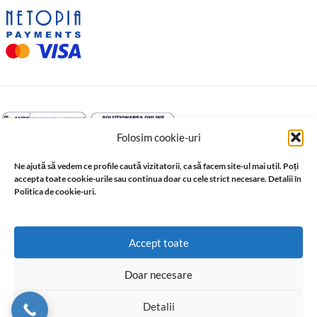
Folosim cookie-uri
Ne ajută să vedem ce profile caută vizitatorii, ca să facem site-ul mai util. Poți
accepta toate cookie-urile sau continua doar cu cele strict necesare. Detalii în
Politica de cookie-uri.
↩️ Retragere din contract
© 2026 Profil Expert. Toate drepturile rezervate. Conținutul acestui
Accept toate
site, inclusiv textele, fotografiile, grafica, documentația și
materialele tehnice, este proprietatea sau este utilizat cu acordul
Doar necesare
ori în baza drepturilor acordate de titularii acestuia. Reproducerea,
copierea, distribuirea, publicarea sau utilizarea integrală ori parțială,
Detalii
în orice formă, fără acordul prealabil scris al titularului drepturilor,