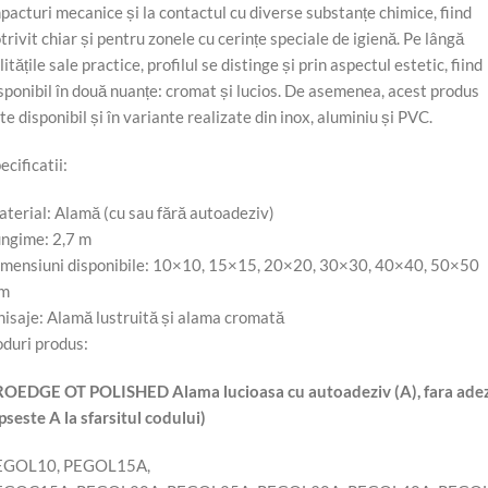
pacturi mecanice și la contactul cu diverse substanțe chimice, fiind
trivit chiar și pentru zonele cu cerințe speciale de igienă. Pe lângă
litățile sale practice, profilul se distinge și prin aspectul estetic, fiind
sponibil în două nuanțe: cromat și lucios. De asemenea, acest produs
te disponibil și în variante realizate din inox, aluminiu și PVC.
ecificatii:
terial: Alamă (cu sau fără autoadeziv)
ngime: 2,7 m
mensiuni disponibile: 10×10, 15×15, 20×20, 30×30, 40×40, 50×50
m
nisaje: Alamă lustruită și alama cromată
duri produs:
OEDGE OT POLISHED Alama lucioasa cu autoadeziv (A), fara ade
ipseste A la sfarsitul codului)
EGOL10, PEGOL15A,