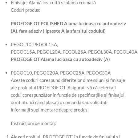
Finisaje: Alamă lustruită și alama cromată
Coduri produs:
PROEDGE OT POLISHED Alama lucioasa cu autoadeziv
(A), fara adeziv (lipseste A la sfarsitul codului)
PEGOL10, PEGOL15A,
PEGOC15A, PEGOL20A, PEGOL25A, PEGOL30A, PEGOL40A
PROEDGE OT Alama lucioasa cu autoadeziv (A)
PEGOC10, PEGOC20A, PEGOC25A, PEGOC30A
Aceste coduri corespund diferitelor dimensiuni și finisaje
ale profilului PROEDGE OT. Asigurați-vă că selectați
codul corespunzător în funcție de specificațiile și finisajul
dorit atunci când plasați o comandă sau solicitați
informații suplimentare despre produs.
Instrucțiuni de montaj:
Alegeți profilul „PROEDGE OT” în funcție de finisajul și