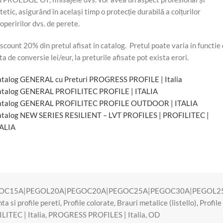
tetic, asigurând în același timp o protecție durabilă a colțurilor
operirilor dvs. de perete.
scount 20% din pretul afisat in catalog. Pretul poate varia in functie
ta de conversie lei/eur, la preturile afisate pot exista erori.
talog GENERAL cu Preturi PROGRESS PROFILE | Italia
atalog GENERAL PROFILITEC PROFILE | ITALIA
atalog GENERAL PROFILITEC PROFILE OUTDOOR | ITALIA
talog NEW SERIES RESILIENT – LVT PROFILES | PROFILITEC |
TALIA
OC15A|PEGOL20A|PEGOC20A|PEGOC25A|PEGOC30A|PEGOL2
ta si profile pereti
,
Profile colorate
,
Brauri metalice (listello)
,
Profile
LITEC | Italia
,
PROGRESS PROFILES | Italia
,
OD