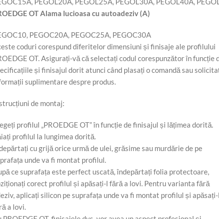
EGOC15A, PEGOL20A, PEGOL25A, PEGOL30A, PEGOL40A, PEGO
OEDGE OT Alama lucioasa cu autoadeziv (A)
EGOC10, PEGOC20A, PEGOC25A, PEGOC30A
este coduri corespund diferitelor dimensiuni și finisaje ale profilului
OEDGE OT. Asigurați-vă că selectați codul corespunzător în funcție 
ecificațiile și finisajul dorit atunci când plasați o comandă sau solicitaț
formații suplimentare despre produs.
strucțiuni de montaj:
egeți profilul „PROEDGE OT” în funcție de finisajul și lățimea dorită.
iați profilul la lungimea dorită.
depărtați cu grijă orice urmă de ulei, grăsime sau murdărie de pe
prafața unde va fi montat profilul.
pă ce suprafața este perfect uscată, îndepărtați folia protectoare,
ziționați corect profilul și apăsați-l fără a lovi. Pentru varianta fără
eziv, aplicați silicon pe suprafața unde va fi montat profilul și apăsați-
ră a lovi.
 PROEDGE OT, finisajele dvs. vor avea un aspect profesional și