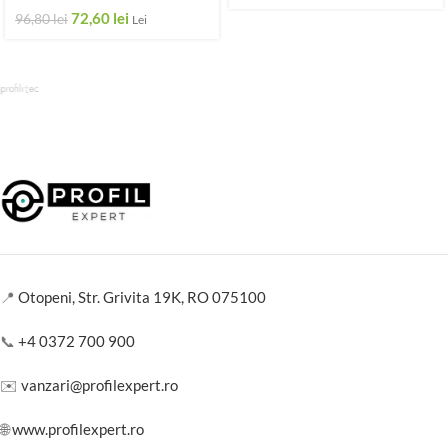
72,60
lei
96,80
lei
Lei
📍
Otopeni, Str. Grivita 19K, RO 075100
📞
+4 0372 700 900
✉️
vanzari@profilexpert.ro
🌐
www.profilexpert.ro