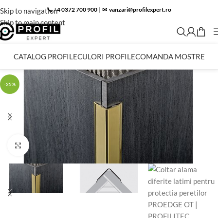
📞 +4 0372 700 900
|
✉︎
vanzari@profilexpert.ro
Skip to navigation
Skip to main content
CATALOG PROFILE
CULORI PROFILE
COMANDA MOSTRE
-25%
Click to enlarge