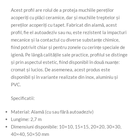
Acest profil are rolul de a proteja muchiile pereților
acoperiți cu plăci ceramice, dar și muchiile treptelor și
pereților acoperiți cu tapet. Fabricat din alamă, acest
profil, fie el autoadeziv sau nu, este rezistent la impacturi
mecanice și la contactul cu diverse substanțe chimice,
fiind potrivit chiar și pentru zonele cu cerințe speciale de
igienă. Pe lângă calitățile sale practice, profilul se distinge
și prin aspectul estetic, fiind disponibil în două nuanțe:
cromat și lucios. De asemenea, acest produs este
disponibil și în variante realizate din inox, aluminiu și
PVC.
Specificatii:
Material: Alamă (cu sau fără autoadeziv)
Lungime: 2,7 m
Dimensiuni disponibile: 10×10, 15×15, 20×20, 30×30,
40×40, 50×50 mm