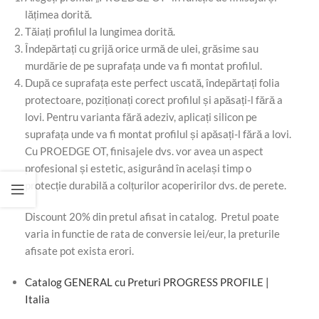
lățimea dorită.
Tăiați profilul la lungimea dorită.
Îndepărtați cu grijă orice urmă de ulei, grăsime sau
murdărie de pe suprafața unde va fi montat profilul.
După ce suprafața este perfect uscată, îndepărtați folia
protectoare, poziționați corect profilul și apăsați-l fără a
lovi. Pentru varianta fără adeziv, aplicați silicon pe
suprafața unde va fi montat profilul și apăsați-l fără a lovi.
Cu PROEDGE OT, finisajele dvs. vor avea un aspect
profesional și estetic, asigurând în același timp o
protecție durabilă a colțurilor acoperirilor dvs. de perete.
Discount 20% din pretul afisat in catalog. Pretul poate
varia in functie de rata de conversie lei/eur, la preturile
afisate pot exista erori.
Catalog GENERAL cu Preturi PROGRESS PROFILE |
Italia