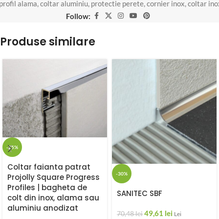
profil alama
,
coltar aluminiu
,
protectie perete
,
cornier inox
,
coltar ino
Follow:
Produse similare
-25%
Coltar faianta patrat
-30%
Projolly Square Progress
Profiles | bagheta de
SANITEC SBF
colt din inox, alama sau
aluminiu anodizat
49,61
lei
70,48
lei
Lei