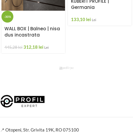
KUBERIT PROFILE |
Germania
-30%
133,10
lei
Lei
WALL BOX | Balneo | nisa
dus incastrata
312,18
lei
445,28
lei
Lei
📍
Otopeni, Str. Grivita 19K, RO 075100