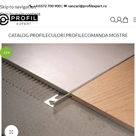
📞 +4 0372 700 900
|
✉︎
vanzari@profilexpert.ro
Skip to navigation
Skip to main content
CATALOG PROFILE
CULORI PROFILE
COMANDA MOSTRE
-31%
Click to enlarge