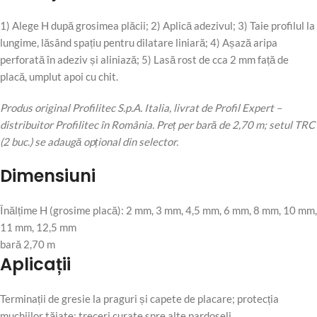
1) Alege H după grosimea plăcii; 2) Aplică adezivul; 3) Taie profilul la
lungime, lăsând spațiu pentru dilatare liniară; 4) Așază aripa
perforată în adeziv și aliniază; 5) Lasă rost de cca 2 mm față de
placă, umplut apoi cu chit.
Produs original Profilitec S.p.A. Italia, livrat de Profil Expert –
distribuitor Profilitec în România. Preț per bară de 2,70 m; setul TRC
(2 buc.) se adaugă opțional din selector.
Dimensiuni
Înălțime H (grosime placă): 2 mm, 3 mm, 4,5 mm, 6 mm, 8 mm, 10 mm,
11 mm, 12,5 mm
bară 2,70 m
Aplicații
Terminații de gresie la praguri și capete de placare; protecția
muchiilor tăiate; treceri curate spre alte pardoseli.