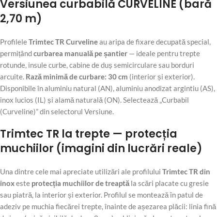
Versiunea curbabilă CURVELINE (bară
2,70 m)
Profilele
Trimtec TR Curveline
au aripa de fixare decupată special,
permițând
curbarea manuală pe șantier
— ideale pentru trepte
rotunde, insule curbe, cabine de duș semicirculare sau borduri
arcuite.
Rază minimă de curbare: 30 cm
(interior și exterior).
Disponibile în aluminiu natural (AN), aluminiu anodizat argintiu (AS),
inox lucios (IL) și alamă naturală (ON). Selectează „Curbabil
(Curveline)” din selectorul Versiune.
Trimtec TR la trepte — protecția
muchiilor (imagini din lucrări reale)
Una dintre cele mai apreciate utilizări ale profilului
Trimtec TR din
inox
este
protecția muchiilor de treaptă
la scări placate cu gresie
sau piatră, la interior și exterior. Profilul se montează în patul de
adeziv pe muchia fiecărei trepte, înainte de așezarea plăcii: linia fină