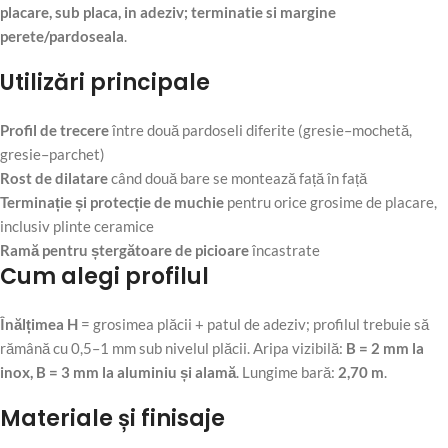
placare, sub placa, in adeziv; terminatie si margine
perete/pardoseala
.
Utilizări principale
Profil de trecere
între două pardoseli diferite (gresie–mochetă,
gresie–parchet)
Rost de dilatare
când două bare se montează față în față
Terminație și protecție de muchie
pentru orice grosime de placare,
inclusiv plinte ceramice
Ramă pentru ștergătoare de picioare
încastrate
Cum alegi profilul
Înălțimea H
= grosimea plăcii + patul de adeziv; profilul trebuie să
rămână cu 0,5–1 mm sub nivelul plăcii. Aripa vizibilă:
B = 2 mm la
inox, B = 3 mm la aluminiu și alamă
. Lungime bară:
2,70 m
.
Materiale și finisaje