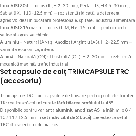
Inox AISI 304
– Lucios (IL, H 2–30 mm), Periat (IS, H 4,5–30 mm),
Sablat (IX, H 10–12,5 mm) — rezistență ridicată la detergenți
agresivi; ideal în bucătării profesionale, spitale, industria alimentară
Inox AISI 316 marin
– Lucios (ILM, H 6–15 mm) — pentru medii
saline și agresive chimic
Aluminiu
– Natural (AN) și Anodizat Argintiu (AS), H 2–22,5 mm —
varianta economică, interior
Alamă
– Naturală (ON) și Lustruită (OL), H 2–30 mm — rezistență
mecanică maximă, trafic industrial
Set capsule de colț TRIMCAPSULE TRC
(accesoriu)
Trimcapsule TRC
sunt capsulele de finisare pentru profilele Trimtec
TR: realizează colțuri curate
fără tăierea profilului la 45°
.
Disponibile pentru varianta
aluminiu anodizat AS
, la înălțimile 8 /
10 / 11 / 12,5 mm, în
set indivizibil de 2 bucăți
. Selectează setul
TRC din selectorul de mai sus.