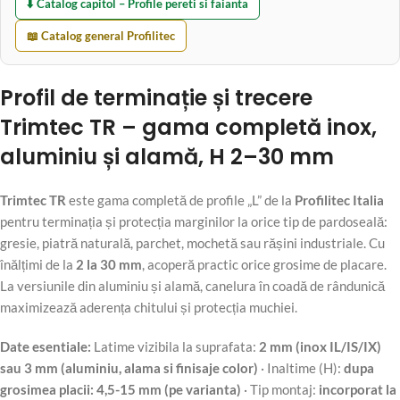
⬇️ Catalog capitol – Profile pereti si faianta
📖 Catalog general Profilitec
Profil de terminație și trecere
Trimtec TR – gama completă inox,
aluminiu și alamă, H 2–30 mm
Trimtec TR
este gama completă de profile „L” de la
Profilitec Italia
pentru terminația și protecția marginilor la orice tip de pardoseală:
gresie, piatră naturală, parchet, mochetă sau rășini industriale. Cu
înălțimi de la
2 la 30 mm
, acoperă practic orice grosime de placare.
La versiunile din aluminiu și alamă, canelura în coadă de rândunică
maximizează aderența chitului și protecția muchiei.
Date esentiale:
Latime vizibila la suprafata:
2 mm (inox IL/IS/IX)
sau 3 mm (aluminiu, alama si finisaje color)
· Inaltime (H):
dupa
grosimea placii: 4,5-15 mm (pe varianta)
· Tip montaj:
incorporat la