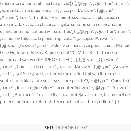
trebuie sa ramana sub muchia placii.”}}, {„@type”: „Question”, „name”:
„Se monteaza si dupa placare?”, „acceptedAnswer”: {„@type”:
„Answer”, „text”: „Trimtec TR se monteaza odata cu placarea, cu
aripa in adeziv; daca placarea e gata, suna-ne si iti recomandam
echivalentul aplicat potrivit situatiei.”}}, {„@type”: „Question”, „name”:
„Ce adeziv folosesc la piesele aplicate?”, „acceptedAnswer”:
{„@type”: „Answer”, „text”: „Adeziv de montaj cu priza rapida: Mamut
Glue High Tack, Adeziv Rapid Soudal 2C, Mitre Kit, batoane de
silicon cald sau Fixxtec (PROFILITEC).”}}, {„@type”: „Question”,
„name”: „Cum il tai la colturi?”, „acceptedAnswer”: {„@type”: „Answer”,
„text”: „La 45 de grade, cu fierastrau cu dinti fini sau flex cu disc
subtire; muchia taiata se aseaza spre perete.”}}, {„@type”: „Question”,
„name”: „In ce lungime vine?”, „acceptedAnswer”: {„@type”: „Answer”,
„text”: „Bara are 2,7 m si se livreaza protejata cu folie; la comenzi de
proiect confirmam telefonic termenul inainte de expediere.”}}]}
SKU:
TR-PROFILITEC