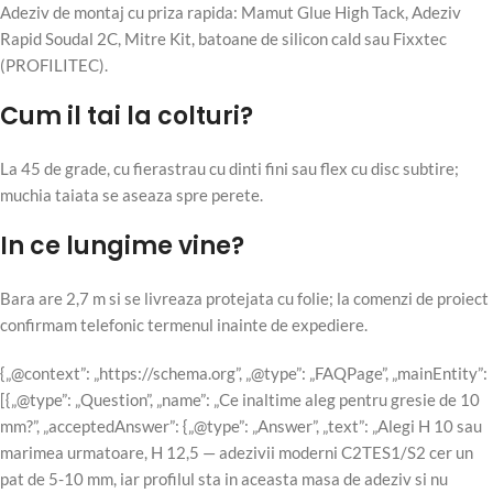
Adeziv de montaj cu priza rapida: Mamut Glue High Tack, Adeziv
Rapid Soudal 2C, Mitre Kit, batoane de silicon cald sau Fixxtec
(PROFILITEC).
Cum il tai la colturi?
La 45 de grade, cu fierastrau cu dinti fini sau flex cu disc subtire;
muchia taiata se aseaza spre perete.
In ce lungime vine?
Bara are 2,7 m si se livreaza protejata cu folie; la comenzi de proiect
confirmam telefonic termenul inainte de expediere.
{„@context”: „https://schema.org”, „@type”: „FAQPage”, „mainEntity”:
[{„@type”: „Question”, „name”: „Ce inaltime aleg pentru gresie de 10
mm?”, „acceptedAnswer”: {„@type”: „Answer”, „text”: „Alegi H 10 sau
marimea urmatoare, H 12,5 — adezivii moderni C2TES1/S2 cer un
pat de 5-10 mm, iar profilul sta in aceasta masa de adeziv si nu