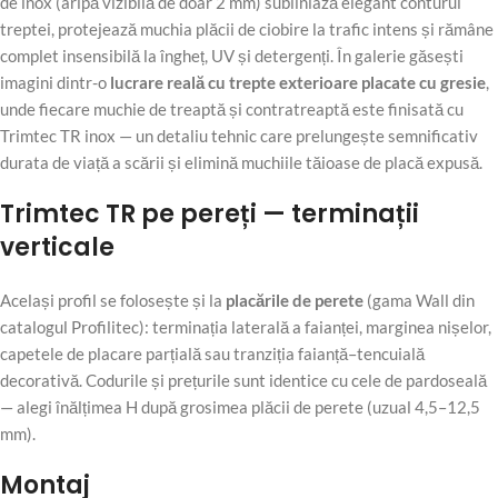
de inox (aripă vizibilă de doar 2 mm) subliniază elegant conturul
treptei, protejează muchia plăcii de ciobire la trafic intens și rămâne
complet insensibilă la îngheț, UV și detergenți. În galerie găsești
imagini dintr-o
lucrare reală cu trepte exterioare placate cu gresie
,
unde fiecare muchie de treaptă și contratreaptă este finisată cu
Trimtec TR inox — un detaliu tehnic care prelungește semnificativ
durata de viață a scării și elimină muchiile tăioase de placă expusă.
Trimtec TR pe pereți — terminații
verticale
Același profil se folosește și la
placările de perete
(gama Wall din
catalogul Profilitec): terminația laterală a faianței, marginea nișelor,
capetele de placare parțială sau tranziția faianță–tencuială
decorativă. Codurile și prețurile sunt identice cu cele de pardoseală
— alegi înălțimea H după grosimea plăcii de perete (uzual 4,5–12,5
mm).
Montaj