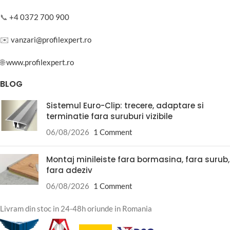
📞
+4 0372 700 900
✉️
vanzari@profilexpert.ro
🌐
www.profilexpert.ro
BLOG
Sistemul Euro-Clip: trecere, adaptare si
terminatie fara suruburi vizibile
06/08/2026
1 Comment
Montaj minileiste fara bormasina, fara surub,
fara adeziv
06/08/2026
1 Comment
Livram din stoc in 24-48h oriunde in Romania