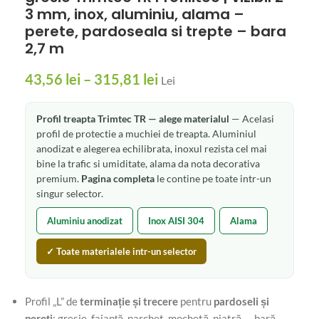
3 mm, inox, aluminiu, alama –
perete, pardoseala si trepte – bara
2,7 m
43,56
lei
–
315,81
lei
Lei
Profil treapta Trimtec TR — alege materialul
— Acelasi
profil de protectie a muchiei de treapta. Aluminiul
anodizat e alegerea echilibrata, inoxul rezista cel mai
bine la trafic si umiditate, alama da nota decorativa
premium.
Pagina completa
le contine pe toate intr-un
singur selector.
Aluminiu anodizat
Inox AISI 304
Alama
✓ Toate materialele intr-un selector
Profil „L” de
terminație și trecere
pentru
pardoseli și
pereți
: gresie, faianță, parchet, mochetă, piatră — bară