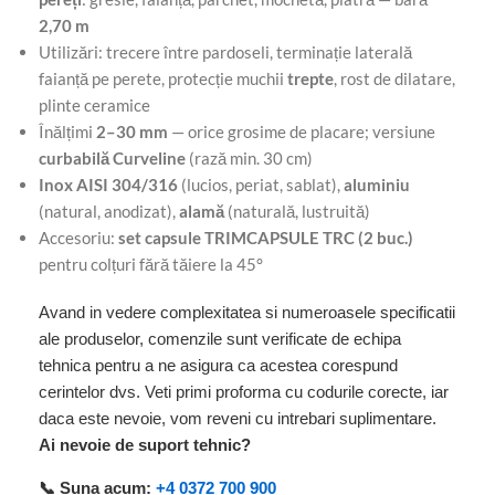
2,70 m
Utilizări: trecere între pardoseli, terminație laterală
faianță pe perete, protecție muchii
trepte
, rost de dilatare,
plinte ceramice
Înălțimi
2–30 mm
— orice grosime de placare; versiune
curbabilă Curveline
(rază min. 30 cm)
Inox AISI 304/316
(lucios, periat, sablat),
aluminiu
(natural, anodizat),
alamă
(naturală, lustruită)
Accesoriu:
set capsule TRIMCAPSULE TRC (2 buc.)
pentru colțuri fără tăiere la 45°
Avand in vedere complexitatea si numeroasele specificatii
ale produselor, comenzile sunt verificate de echipa
tehnica pentru a ne asigura ca acestea corespund
cerintelor dvs. Veti primi proforma cu codurile corecte, iar
daca este nevoie, vom reveni cu intrebari suplimentare.
Ai nevoie de suport tehnic?
📞 Suna acum:
+4 0372 700 900