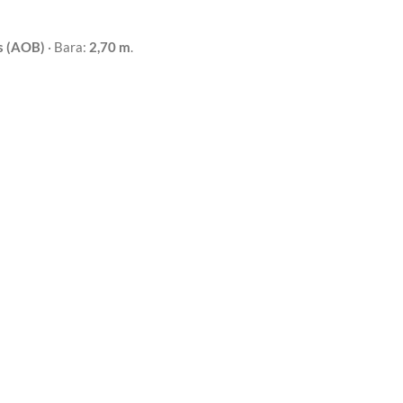
os (AOB)
· Bara:
2,70 m
.