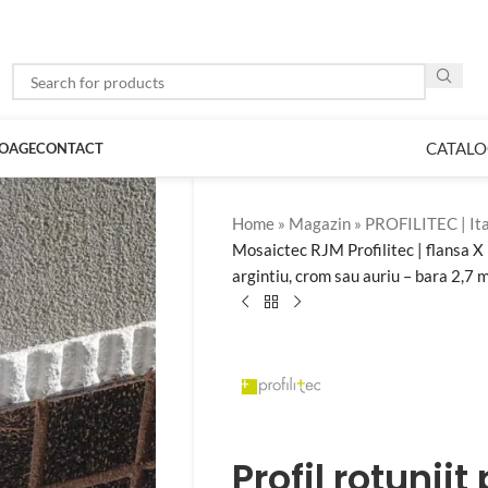
CATALO
LOAGE
CONTACT
Home
»
Magazin
»
PROFILITEC | Ita
Mosaictec RJM Profilitec | flansa X
argintiu, crom sau auriu – bara 2,7 
Profil rotunji