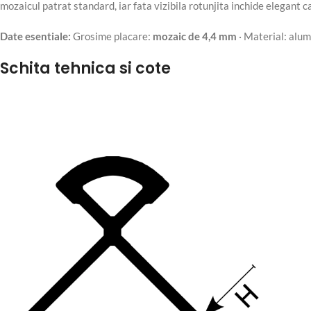
mozaicul patrat standard, iar fata vizibila rotunjita inchide elegant c
Date esentiale:
Grosime placare:
mozaic de 4,4 mm
· Material: alumi
Schita tehnica si cote