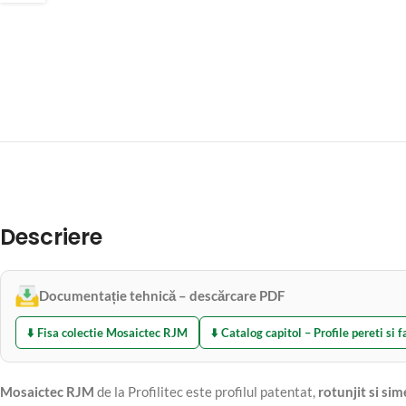
Descriere
Documentație tehnică – descărcare PDF
⬇️ Fisa colectie Mosaictec RJM
⬇️ Catalog capitol – Profile pereti si 
Mosaictec RJM
de la Profilitec este profilul patentat,
rotunjit si sim