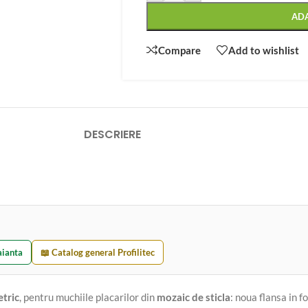
AD
Compare
Add to wishlist
DESCRIERE
faianta
📖 Catalog general Profilitec
etric
, pentru muchiile placarilor din
mozaic de sticla
: noua flansa in 