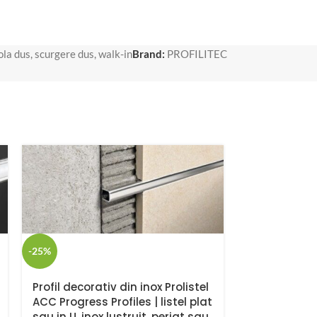
ola dus
,
scurgere dus
,
walk-in
Brand:
PROFILITEC
-25%
-25%
Profil decorativ din inox Prolistel
PROINTER KL
ACC Progress Profiles | listel plat
PROFILE
sau in U, inox lustruit, periat sau