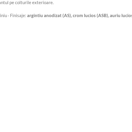
antul pe colturile exterioare.
niu · Finisaje:
argintiu anodizat (AS), crom lucios (ASB), auriu luci