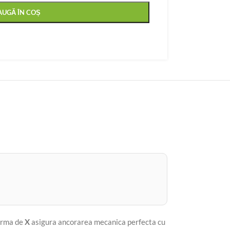
AUGĂ ÎN COȘ
forma de
X
asigura ancorarea mecanica perfecta cu