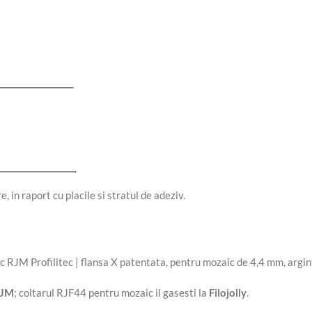
 in raport cu placile si stratul de adeziv.
SJM
; coltarul RJF44 pentru mozaic il gasesti la
Filojolly
.