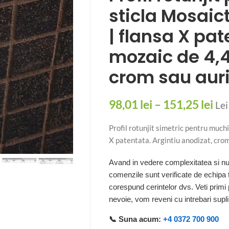
sticla Mosaict
| flansa X pa
mozaic de 4,4
crom sau auri
98,01
lei
–
151,25
lei
Lei
Profil rotunjit simetric pentru muchi
X patentata. Argintiu anodizat, crom
Avand in vedere complexitatea si num
comenzile sunt verificate de echipa
corespund cerintelor dvs. Veti primi
nevoie, vom reveni cu intrebari sup
📞 Suna acum:
+4 0372 700 900