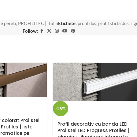
le pereti
,
PROFILITEC | Italia
Etichete:
profil dus
,
profil sticla dus
,
rig
Follow:
-25%
 colorat Prolistel
Profil decorativ cu banda LED
rofiles | listel
Prolistel LED Progress Profiles |
cromatice pe
aluminiu, iluminare integrata