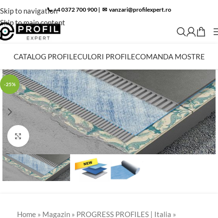
📞 +4 0372 700 900
|
✉︎
vanzari@profilexpert.ro
Skip to navigation
Skip to main content
CATALOG PROFILE
CULORI PROFILE
COMANDA MOSTRE
-25%
Click to enlarge
Home
»
Magazin
»
PROGRESS PROFILES | Italia
»