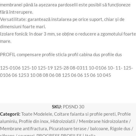
membranei până la așezarea pardoselii este posibil să funcționeze
fără întrerupere.
Versatilitate: garantează instalarea pe orice suport, chiar și de
dimensiuni foarte mari.
Izolare fonică: în doar 3 mm, se obține o reducere a zgomotului foarte
mare.
PROFIL compensare profile sticla profil cabina dus profile dus
125-0106 125-10 125-19 125-28 08-0311 10-0106 10- 11- 125-
0106 06 1253 10 08 08 06 08 125 06 06 15 06 10 045
SKU:
PDSND 30
Categorii:
Toate Modelele
,
Coltare faianta si profile pereti
,
Profile
aluminiu
,
Profile din inox
,
Hidroizolatii / Membrane hidroizolante /
Membrane antifractura
,
Picuratoare terase / balcoane
,
Rigole dus /
sifoane / scurgeri
,
PROGRESS PROFILES | Italia