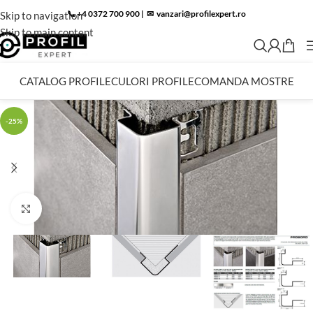
📞 +4 0372 700 900
|
✉︎
vanzari@profilexpert.ro
Skip to navigation
Skip to main content
CATALOG PROFILE
CULORI PROFILE
COMANDA MOSTRE
-25%
Click to enlarge