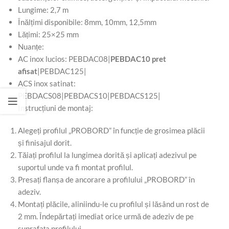
Lungime: 2,7 m
Înălțimi disponibile: 8mm, 10mm, 12,5mm
Lățimi: 25×25 mm
Nuanțe:
AC inox lucios: PEBDAC08|
PEBDAC10 pret
afisat
|PEBDAC125|
ACS inox satinat:
PEBDACS08|PEBDACS10|PEBDACS125|
Instrucțiuni de montaj:
Alegeți profilul „PROBORD” în funcție de grosimea plăcii
și finisajul dorit.
Tăiați profilul la lungimea dorită și aplicați adezivul pe
suportul unde va fi montat profilul.
Presați flanșa de ancorare a profilului „PROBORD” în
adeziv.
Montați plăcile, aliniindu-le cu profilul și lăsând un rost de
2 mm. Îndepărtați imediat orice urmă de adeziv de pe
suprafața profilului.