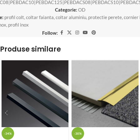
C08|PEBDAC10|PEBDAC125|PEBDACS08|PEBDACS10|PEBDACS
Categorie:
OD
e:
profil colt
,
coltar faianta
,
coltar aluminiu
,
protectie perete
,
cornier 
inox
,
profil inox
Follow:
Produse similare
-34%
-30%