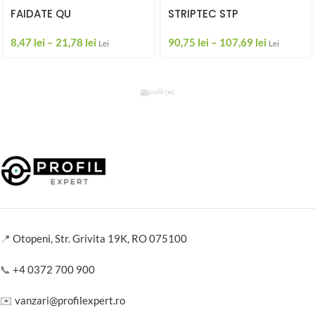
FAIDATE QU
STRIPTEC STP
8,47
lei
–
21,78
lei
90,75
lei
–
107,69
lei
Lei
Lei
📍
Otopeni, Str. Grivita 19K, RO 075100
📞
+4 0372 700 900
✉️
vanzari@profilexpert.ro