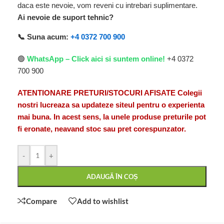
daca este nevoie, vom reveni cu intrebari suplimentare.
Ai nevoie de suport tehnic?
📞 Suna acum:
+4 0372 700 900
🟢
WhatsApp – Click aici si suntem online!
+4 0372
700 900
ATENTIONARE PRETURI/STOCURI AFISATE Colegii
nostri lucreaza sa updateze siteul pentru o experienta
mai buna. In acest sens, la unele produse preturile pot
fi eronate, neavand stoc sau pret corespunzator.
-
+
ADAUGĂ ÎN COȘ
Compare
Add to wishlist