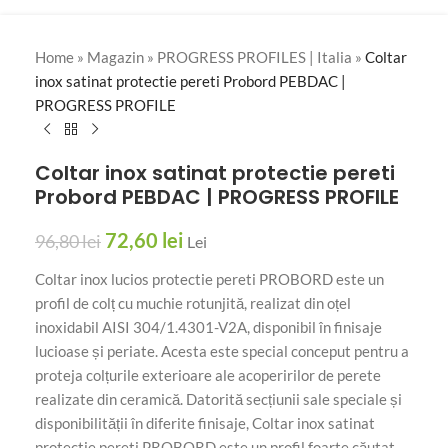
Home
»
Magazin
»
PROGRESS PROFILES | Italia
»
Coltar
inox satinat protectie pereti Probord PEBDAC |
PROGRESS PROFILE
Coltar inox satinat protectie pereti
Probord PEBDAC | PROGRESS PROFILE
72,60
lei
96,80
lei
Lei
Coltar inox lucios protectie pereti PROBORD este un
profil de colț cu muchie rotunjită, realizat din oțel
inoxidabil AISI 304/1.4301-V2A, disponibil în finisaje
lucioase și periate. Acesta este special conceput pentru a
proteja colțurile exterioare ale acoperirilor de perete
realizate din ceramică. Datorită secțiunii sale speciale și
disponibilității în diferite finisaje, Coltar inox satinat
protectie pereti PROBORD este un profil foarte căutat.