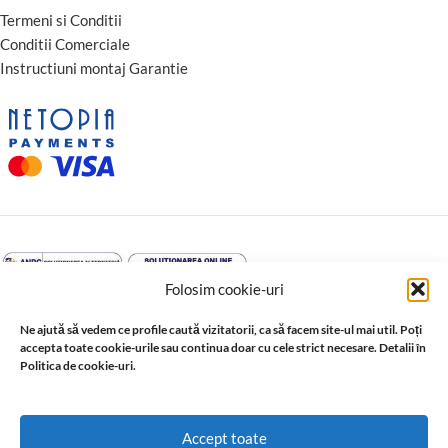
Termeni si Conditii
Conditii Comerciale
Instructiuni montaj Garantie
Folosim cookie-uri
Ne ajută să vedem ce profile caută vizitatorii, ca să facem site-ul mai util. Poți
accepta toate cookie-urile sau continua doar cu cele strict necesare. Detalii în
Politica de cookie-uri.
↩️ Retragere din contract
© 2026 Profil Expert. Toate drepturile rezervate. Conținutul acestui
Accept toate
site, inclusiv textele, fotografiile, grafica, documentația și