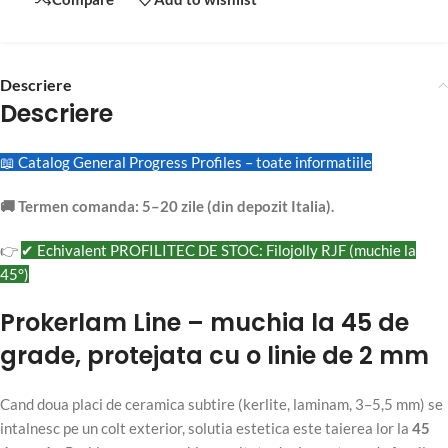
Descriere
Descriere
📖 Catalog General Progress Profiles – toate informatiile
🚚 Termen comanda: 5–20 zile (din depozit Italia).
👉
✔ Echivalent PROFILITEC DE STOC: Filojolly RJF (muchie la
45°)
Prokerlam Line – muchia la 45 de
grade, protejata cu o linie de 2 mm
Cand doua placi de ceramica subtire (kerlite, laminam, 3–5,5 mm) se
intalnesc pe un colt exterior, solutia estetica este taierea lor la
45