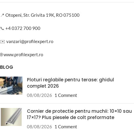
📍
Otopeni, Str. Grivita 19K, RO 075100
📞
+4 0372 700 900
✉️
vanzari@profilexpert.ro
🌐
www.profilexpert.ro
BLOG
Ploturi reglabile pentru terase: ghidul
complet 2026
08/08/2026
1 Comment
Cornier de protectie pentru muchii: 10×10 sau
17×17? Plus piesele de colt preformate
08/08/2026
1 Comment