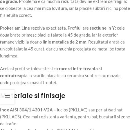
de grade
. Problema e ca muchia rezultata devine extrem de fragila:
se ciobeste la cea mai mica lovitura, iar la placile subtiri nici nu poate
fi slefuita corect.
Prokerlam Line
rezolva exact asta. Profilul are
sectiune in Y
: cele
doua brate primesc placile taiate la 45 de grade, iar la exterior
ramane vizibila doar o
linie metalica de 2 mm
. Rezultatul arata ca
un colt taiat la 45 curat, dar cu muchia protejata de metal pe toata
lungimea.
Acelasi profil se foloseste si ca
racord intre treapta si
contratreapta
la scarile placate cu ceramica subtire sau mozaic,
unde protejeaza nasul treptei.
Materiale si finisaje
Inox AISI 304/1.4301-V2A
– lucios (PKLLAC) sau periat/satinat
(PKLLACS). Cea mai rezistenta varianta, pentru bai, bucatarii si zone
de trafic.