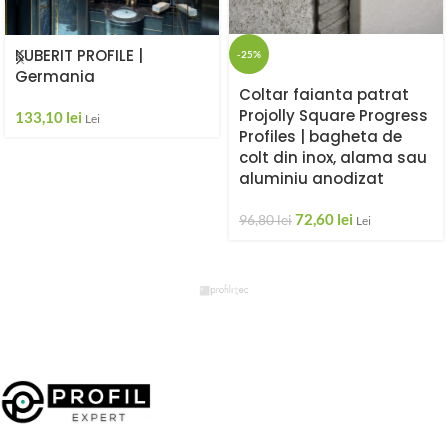
KUBERIT PROFILE |
-25%
Germania
Coltar faianta patrat
Projolly Square Progress
133,10
lei
Lei
Profiles | bagheta de
colt din inox, alama sau
aluminiu anodizat
72,60
lei
96,80
lei
Lei