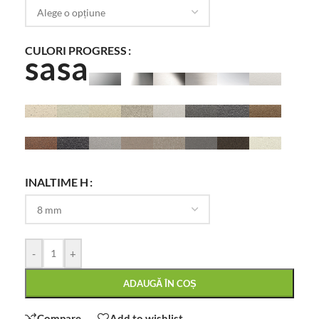
CULORI PROGRESS
INALTIME H
-
+
ADAUGĂ ÎN COȘ
Compare
Add to wishlist