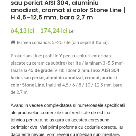
sau periat AISI 304, aluminiu
anodizat, cromat si color Stone Line |
H 4,5–12,5 mm, bara 2,7 m
64,13
lei
–
174,24
lei
Lei
🚚 Termen comanda: 5–20 zile (din depozit Italia).
Prokerlam Line: profil in
Y
pentru colturi exterioare
placate cu ceramica subtire (kerlite / laminam 3–5,5 mm)
taiata la
45 de grade
. Vizibil doar
2 mm
.
Inox AISI 304
lucios sau periat, aluminiu anodizat, cromat, auriu si
color Stone Line.
Inaltimi 4,5 / 6 / 8 / 10 / 12,5 mm, bare
de 2,7 m.
Avand in vedere complexitatea si numeroasele specificatii
ale produselor, comenzile sunt verificate de echipa
tehnica pentru a ne asigura ca acestea corespund
cerintelor dvs. Veti primi proforma cu codurile corecte, iar
daca este nevoie, vom reveni cu intrebari suplimentare.