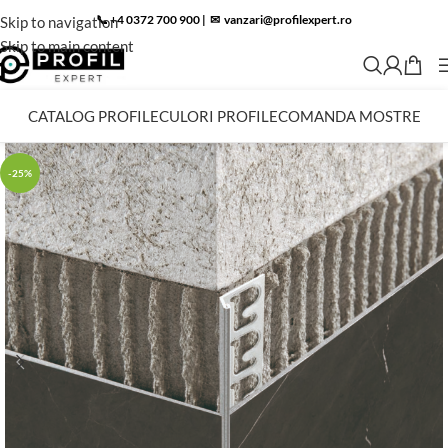
📞 +4 0372 700 900
|
✉︎
vanzari@profilexpert.ro
Skip to navigation
Skip to main content
CATALOG PROFILE
CULORI PROFILE
COMANDA MOSTRE
-25%