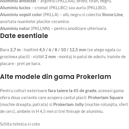
Aluminiu anodizat
– argintiu (PKLLAA), bronz, titan, negru.
Aluminiu lucios
– cromat (PKLLBC) sau auriu (PKLLBO).
Aluminiu vopsit color
(PKLLA) – alb, negru si colectia
Stone Line
,
asortata nuantelor placilor ceramice.
Aluminiu natur
(PKLLNN) – pentru anodizare ulterioara.
Date esentiale
Bara
2,7 m
· Inaltimi
4,5 / 6 / 8 / 10 / 12,5 mm
(se alege egala cu
grosimea placii) · vizibil
2 mm
· montaj in patul de adeziv, inainte de
placare · pret pe bara.
Alte modele din gama Prokerlam
Pentru colturi exterioare
fara taiere la 45 de grade
, aceeasi gama
ofera doua variante care acopera cantul placii:
Prokerlam Square
(muchie dreapta, patrata) si
Prokerlam Jolly
(muchie rotunjita, sfert
de cerc), ambele in H 4,5 mm si trei finisaje de aluminiu.
Schita tehnica si cote