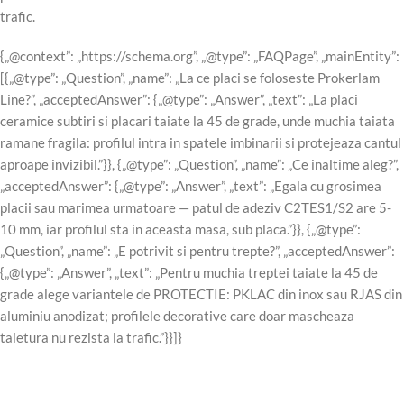
trafic.
{„@context”: „https://schema.org”, „@type”: „FAQPage”, „mainEntity”:
[{„@type”: „Question”, „name”: „La ce placi se foloseste Prokerlam
Line?”, „acceptedAnswer”: {„@type”: „Answer”, „text”: „La placi
ceramice subtiri si placari taiate la 45 de grade, unde muchia taiata
ramane fragila: profilul intra in spatele imbinarii si protejeaza cantul
aproape invizibil.”}}, {„@type”: „Question”, „name”: „Ce inaltime aleg?”,
„acceptedAnswer”: {„@type”: „Answer”, „text”: „Egala cu grosimea
placii sau marimea urmatoare — patul de adeziv C2TES1/S2 are 5-
10 mm, iar profilul sta in aceasta masa, sub placa.”}}, {„@type”:
„Question”, „name”: „E potrivit si pentru trepte?”, „acceptedAnswer”:
{„@type”: „Answer”, „text”: „Pentru muchia treptei taiate la 45 de
grade alege variantele de PROTECTIE: PKLAC din inox sau RJAS din
aluminiu anodizat; profilele decorative care doar mascheaza
taietura nu rezista la trafic.”}}]}