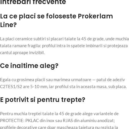
Intrebari frecvente
La ce placi se foloseste Prokerlam
Line?
La placi ceramice subtiri si placari taiate la 45 de grade, unde muchia
taiata ramane fragila: profilul intra in spatele imbinarii si protejeaza
cantul aproape invizibil.
Ce inaltime aleg?
Egala cu grosimea placii sau marimea urmatoare — patul de adeziv
C2TES1/S2 are 5-10 mm, iar profilul sta in aceasta masa, sub placa.
E potrivit si pentru trepte?
Pentru muchia treptei taiate la 45 de grade alege variantele de
PROTECTIE: PKLAC din inox sau RJAS din aluminiu anodizat;
profilele decorative care doar mascheaza taietura nu rezista la