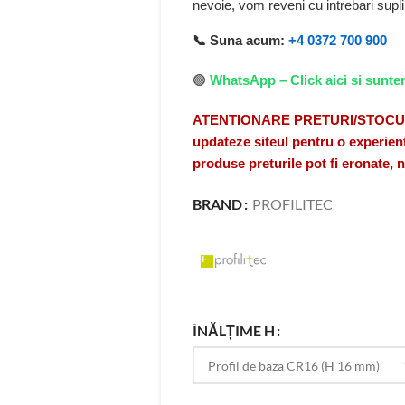
nevoie, vom reveni cu intrebari sup
📞 Suna acum:
+4 0372 700 900
🟢
WhatsApp – Click aici si sunte
ATENTIONARE PRETURI/STOCURI A
updateze siteul pentru o experient
produse preturile pot fi eronate,
BRAND
PROFILITEC
ÎNĂLȚIME H