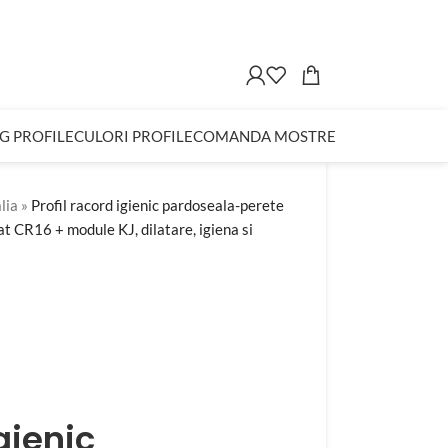
G PROFILE
CULORI PROFILE
COMANDA MOSTRE
lia
»
Profil racord igienic pardoseala-perete
at CR16 + module KJ, dilatare, igiena si
igienic