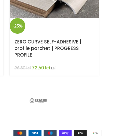
-25%
-25%
ZERO CURVE SELF-ADHESIVE |
SOL 30 SELF-
profile parchet | PROGRESS
parchet | P
PROFILE
72,6
96,80
lei
72,60
lei
96,80
lei
Lei