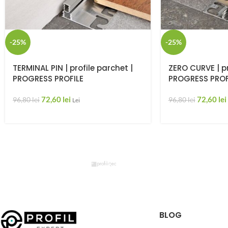
-25%
-25%
TERMINAL PIN | profile parchet |
ZERO CURVE | pr
PROGRESS PROFILE
PROGRESS PROF
72,60
lei
72,60
lei
96,80
lei
96,80
lei
Lei
BLOG