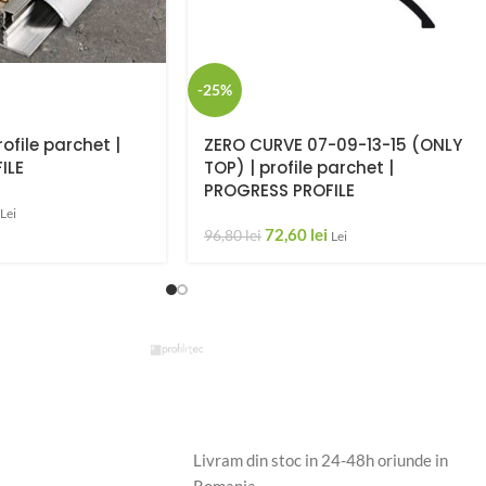
-25%
ofile parchet |
ZERO CURVE 07-09-13-15 (ONLY
ILE
TOP) | profile parchet |
PROGRESS PROFILE
Lei
72,60
lei
96,80
lei
Lei
Livram din stoc in 24-48h oriunde in
Romania