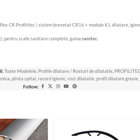
); pentru scafe sanitare complete, gama
sanitec
.
i:
Toate Modelele
,
Profile dilatare / Rosturi de dilatatie
,
PROFILITEC 
ienica
,
plinta spital
,
racord igienic
,
rost dilatatie
,
profil dilatare gresie
,
Follow: