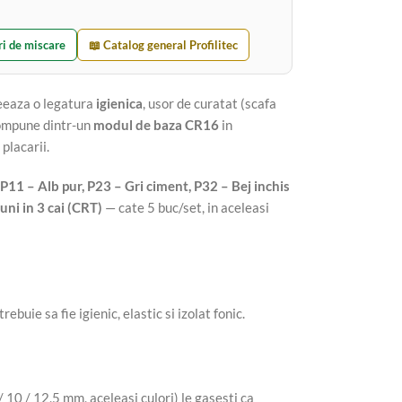
ri de miscare
📖 Catalog general Profilitec
reeaza o legatura
igienica
, usor de curatat (scafa
compune dintr-un
modul de baza CR16
in
placarii.
P11 – Alb pur, P23 – Gri ciment, P32 – Bej inchis
uni in 3 cai (CRT)
— cate 5 buc/set, in aceleasi
buie sa fie igienic, elastic si izolat fonic.
 10 / 12,5 mm, aceleasi culori) le gasesti ca