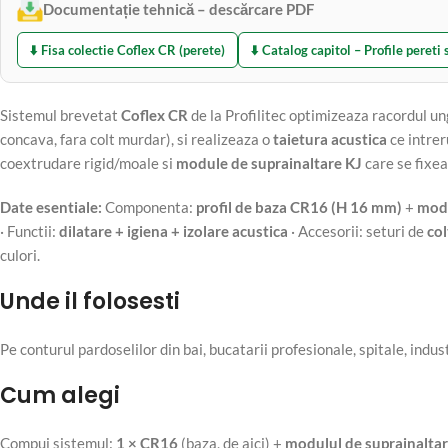
Documentație tehnică – descărcare PDF
⬇️ Fisa colectie Coflex CR (perete)
⬇️ Catalog capitol – Profile pereti 
Sistemul brevetat
Coflex CR
de la Profilitec optimizeaza racordul un
concava, fara colt murdar), si realizeaza o
taietura acustica
ce intrer
coextrudare rigid/moale si
module de suprainaltare KJ
care se fixea
Date esentiale:
Componenta:
profil de baza CR16 (H 16 mm)
+
modu
· Functii:
dilatare + igiena + izolare acustica
· Accesorii: seturi de
col
culori.
Unde il folosesti
Pe conturul pardoselilor din bai, bucatarii profesionale, spitale, indust
Cum alegi
Compui sistemul:
1 × CR16
(baza, de aici) +
modulul de suprainaltar