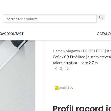
CATALO
LOAGE
CONTACT
Home
»
Magazin
»
PROFILITEC | Ita
Coflex CR Profilitec | sistem brevet
taiere acustica – bare 2,7 m
Profil racord 