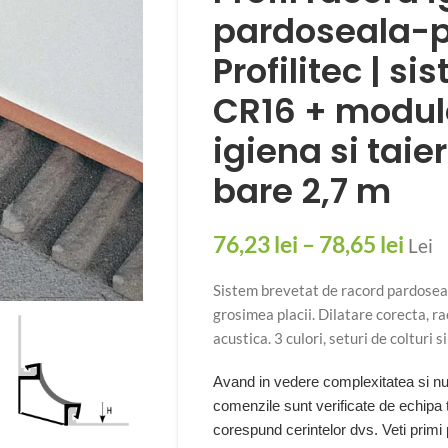
pardoseala-p
Profilitec | s
CR16 + module
igiena si taie
bare 2,7 m
76,23
lei
–
78,65
lei
Lei
Sistem brevetat de racord pardose
grosimea placii. Dilatare corecta, ra
acustica. 3 culori, seturi de colturi 
Avand in vedere complexitatea si num
comenzile sunt verificate de echipa
corespund cerintelor dvs. Veti primi