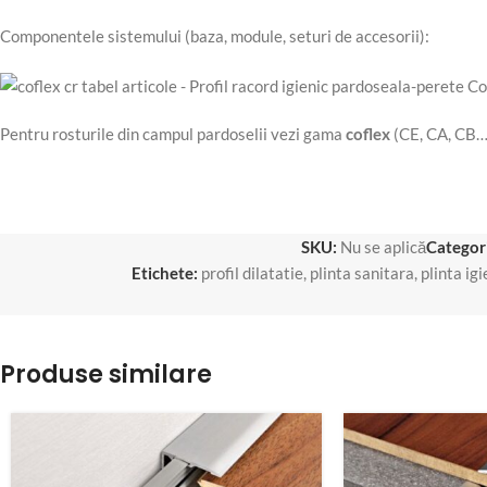
Componentele sistemului (baza, module, seturi de accesorii):
Pentru rosturile din campul pardoselii vezi gama
coflex
(CE, CA, CB…
SKU:
Nu se aplică
Categori
Etichete:
profil dilatatie
,
plinta sanitara
,
plinta ig
Produse similare