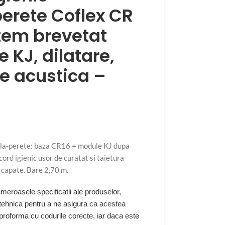
erete Coflex CR
istem brevetat
 KJ, dilatare,
re acustica –
ala-perete: baza CR16 + module KJ dupa
cord igienic usor de curatat si taietura
si capate. Bare 2,70 m.
eroasele specificatii ale produselor,
 tehnica pentru a ne asigura ca acestea
 proforma cu codurile corecte, iar daca este