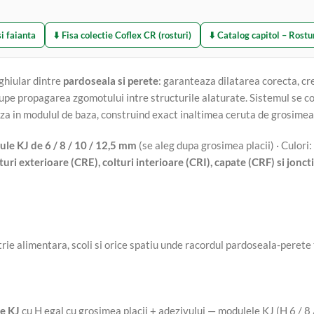
si faianta
⬇️ Fisa colectie Coflex CR (rosturi)
⬇️ Catalog capitol – Rostu
ghiular dintre
pardoseala si perete
: garanteaza dilatarea corecta, c
upe propagarea zgomotului intre structurile alaturate. Sistemul se 
za in modulul de baza, construind exact inaltimea ceruta de grosimea 
le KJ de 6 / 8 / 10 / 12,5 mm
(se aleg dupa grosimea placii) · Culori:
turi exterioare (CRE), colturi interioare (CRI), capate (CRF) si joncti
rie alimentara, scoli si orice spatiu unde racordul pardoseala-perete tre
e KJ
cu H egal cu grosimea placii + adezivului — modulele KJ (H 6 / 8 /