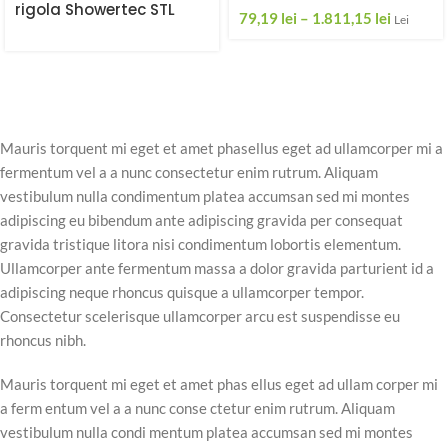
rigola Showertec STL
79,19
lei
–
1.811,15
lei
Lei
Mauris torquent mi eget et amet phasellus eget ad ullamcorper mi a
fermentum vel a a nunc consectetur enim rutrum. Aliquam
vestibulum nulla condimentum platea accumsan sed mi montes
adipiscing eu bibendum ante adipiscing gravida per consequat
gravida tristique litora nisi condimentum lobortis elementum.
Ullamcorper ante fermentum massa a dolor gravida parturient id a
adipiscing neque rhoncus quisque a ullamcorper tempor.
Consectetur scelerisque ullamcorper arcu est suspendisse eu
rhoncus nibh.
Mauris torquent mi eget et amet phas ellus eget ad ullam corper mi
a ferm entum vel a a nunc conse ctetur enim rutrum. Aliquam
vestibulum nulla condi mentum platea accumsan sed mi montes