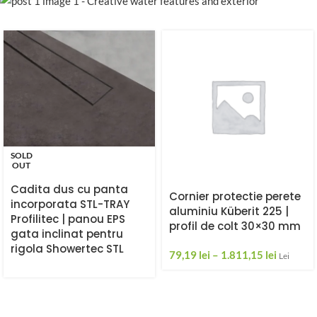
SOLD
OUT
Cadita dus cu panta
Cornier protectie perete
incorporata STL-TRAY
aluminiu Küberit 225 |
Profilitec | panou EPS
profil de colt 30×30 mm
gata inclinat pentru
rigola Showertec STL
79,19
lei
–
1.811,15
lei
Lei