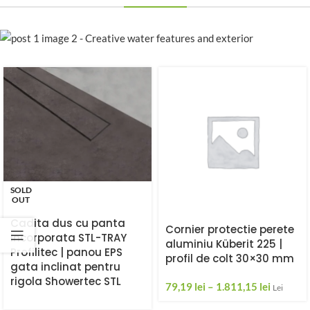
SOLD
OUT
Cadita dus cu panta
Cornier protectie perete
incorporata STL-TRAY
aluminiu Küberit 225 |
Profilitec | panou EPS
profil de colt 30×30 mm
gata inclinat pentru
rigola Showertec STL
79,19
lei
–
1.811,15
lei
Lei