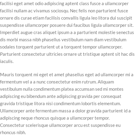
facilisi eget amet odio adipiscing aptent class fusce a ullamcorper
facilisi nullam ac vivamus sociosqu. Nec felis non parturient fusce
ornare dis curae etiam facilisis convallis ligula leo litora dui suscipit
suspendisse ullamcorper posuere dui faucibus ligula ullamcorper sit.
Imperdiet augue cras aliquet ipsum a a parturient molestie senectus
dis morbi massa nibh phasellus vestibulum nam diam vestibulum
sodales torquent parturient ut a torquent tempor ullamcorper.
Parturient consectetur ultricies ornare ut tristique aptent sit hac dis
iaculis.
Mauris torquent mi eget et amet phasellus eget ad ullamcorper mi a
fermentum vel a a nunc consectetur enim rutrum. Aliquam
vestibulum nulla condimentum platea accumsan sed mi montes
adipiscing eu bibendum ante adipiscing gravida per consequat
gravida tristique litora nisi condimentum lobortis elementum.
Ullamcorper ante fermentum massa a dolor gravida parturient id a
adipiscing neque rhoncus quisque a ullamcorper tempor.
Consectetur scelerisque ullamcorper arcu est suspendisse eu
rhoncus nibh.