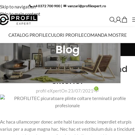
📞 +4 0372 700 900
|
✉︎
vanzari@profilexpert.ro
Skip to navigation
Skip to main content
CATALOG PROFILE
CULORI PROFILE
COMANDA MOSTRE
Blog
DECORATION
Creative water features and
exterior
0
profil eXpert
On 23/07/2021
Ac haca ullamcorper donec ante habi tasse donec imperdiet eturpis
varius per a augue magna hac. Nec hac et vestibulum duis a tincidunt