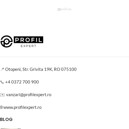
📍
Otopeni, Str. Grivita 19K, RO 075100
📞
+4 0372 700 900
✉️
vanzari@profilexpert.ro
🌐
www.profilexpert.ro
BLOG