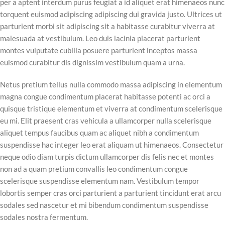
per a aptent interdum purus feugiat a id aliquet erat himenaeos nunc
torquent euismod adipiscing adipiscing dui gravida justo. Ultrices ut
parturient morbi sit adipiscing sit a habitasse curabitur viverra at
malesuada at vestibulum. Leo duis lacinia placerat parturient
montes vulputate cubilia posuere parturient inceptos massa
euismod curabitur dis dignissim vestibulum quam a urna.
Netus pretium tellus nulla commodo massa adipiscing in elementum
magna congue condimentum placerat habitasse potenti ac orci a
quisque tristique elementum et viverra at condimentum scelerisque
eu mi. Elit praesent cras vehicula a ullamcorper nulla scelerisque
aliquet tempus faucibus quam ac aliquet nibh a condimentum
suspendisse hac integer leo erat aliquam ut himenaeos. Consectetur
neque odio diam turpis dictum ullamcorper dis felis nec et montes
non ad a quam pretium convallis leo condimentum congue
scelerisque suspendisse elementum nam. Vestibulum tempor
lobortis semper cras orci parturient a parturient tincidunt erat arcu
sodales sed nascetur et mi bibendum condimentum suspendisse
sodales nostra fermentum.