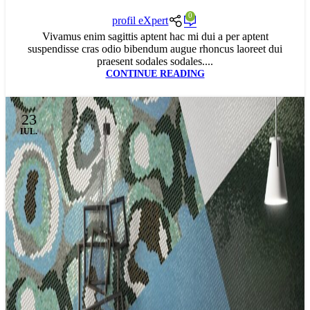
0
profil eXpert
Vivamus enim sagittis aptent hac mi dui a per aptent
suspendisse cras odio bibendum augue rhoncus laoreet dui
praesent sodales sodales....
CONTINUE READING
23
IUL.