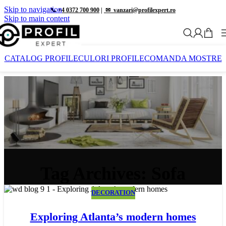
Skip to navigation
📞 +4 0372 700 900
|
✉︎
vanzari@profilexpert.ro
Skip to main content
CATALOG PROFILE
CULORI PROFILE
COMANDA MOSTRE
Tag Archives: Sofa
DECORATION
23
IUL.
Exploring Atlanta’s modern homes