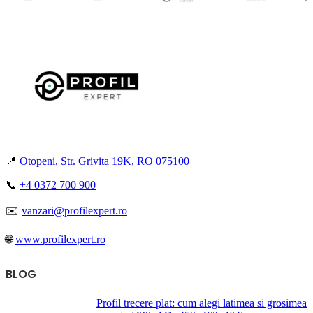
📍
Otopeni, Str. Grivita 19K, RO 075100
📞
+4 0372 700 900
✉️
vanzari@profilexpert.ro
🌐
www.profilexpert.ro
BLOG
Profil trecere plat: cum alegi latimea si grosimea