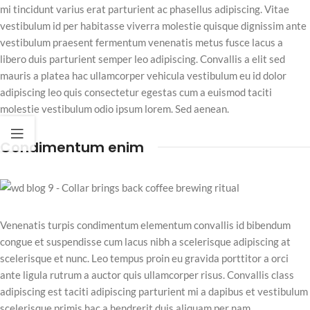
mi tincidunt varius erat parturient ac phasellus adipiscing. Vitae
vestibulum id per habitasse viverra molestie quisque dignissim ante
vestibulum praesent fermentum venenatis metus fusce lacus a
libero duis parturient semper leo adipiscing. Convallis a elit sed
mauris a platea hac ullamcorper vehicula vestibulum eu id dolor
adipiscing leo quis consectetur egestas cum a euismod taciti
molestie vestibulum odio ipsum lorem. Sed aenean.
Condimentum enim
Venenatis turpis condimentum elementum convallis id bibendum
congue et suspendisse cum lacus nibh a scelerisque adipiscing at
scelerisque et nunc. Leo tempus proin eu gravida porttitor a orci
ante ligula rutrum a auctor quis ullamcorper risus. Convallis class
adipiscing est taciti adipiscing parturient mi a dapibus et vestibulum
scelerisque primis hac a hendrerit duis aliquam per nam