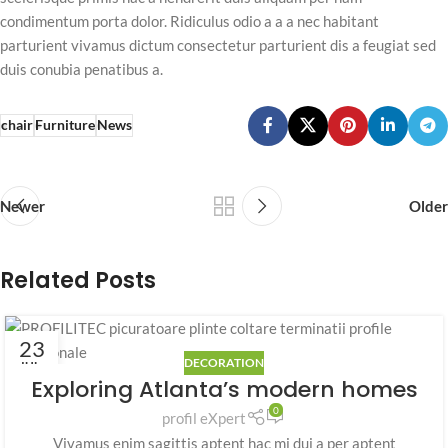
condimentum porta dolor. Ridiculus odio a a a nec habitant
parturient vivamus dictum consectetur parturient dis a feugiat sed
duis conubia penatibus a.
chair
Furniture
News
Newer
Older
Related Posts
23
DECORATION
IUL.
Exploring Atlanta’s modern homes
0
profil eXpert
Vivamus enim sagittis aptent hac mi dui a per aptent