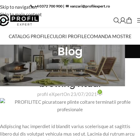
📞 +4 0372 700 900
|
✉︎
vanzari@profilexpert.ro
Skip to navigation
Skip to main content
CATALOG PROFILE
CULORI PROFILE
COMANDA MOSTRE
Blog
FURNITURE
Collar brings back coffee
brewing ritual
0
profil eXpert
On 23/07/2021
Adipiscing hac imperdiet id blandit varius scelerisque at sagittis
libero dui dis volutpat vehicula mus sed ut. Lacinia dui rutrum arcu