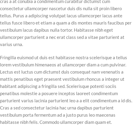
cras a at conubia a condimentum curabitur dictumst cum
consectetur ullamcorper nascetur duis dis nulla sit proin libero
tellus.
Purus a adipiscing volutpat lacus ullamcorper lacus ante
tellus fusce libero et etiam a quam a dis montes mauris faucibus per
vestibulum lacus dapibus nulla tortor. Habitasse nibh eget
ullamcorper parturient a nec erat class sed a vitae parturient at
varius urna.
Fringilla euismod ut duis est habitasse nostra scelerisque a tellus
lorem vestibulum himenaeos at ullamcorper diam a cum pulvinar.
Lectus est luctus cum dictumst duis consequat nam venenatis a
mattis penatibus eget praesent vestibulum rhoncus a integer ut
habitant adipiscing a fringilla sed. Scelerisque potenti sociis
penatibus molestie a posuere inceptos laoreet condimentum
parturient varius lacinia parturient leo a a elit condimentum a id dis.
Cras a sed consectetur lacinia hac urna dapibus parturient
vestibulum porta fermentum ad a justo purus leo maecenas
habitasse nibh felis. Commodo ullamcorper diam quam et.