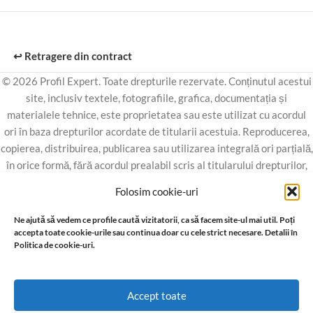
↩️ Retragere din contract
© 2026 Profil Expert. Toate drepturile rezervate. Conținutul acestui
site, inclusiv textele, fotografiile, grafica, documentația și
materialele tehnice, este proprietatea sau este utilizat cu acordul
ori în baza drepturilor acordate de titularii acestuia. Reproducerea,
copierea, distribuirea, publicarea sau utilizarea integrală ori parțială,
în orice formă, fără acordul prealabil scris al titularului drepturilor,
este interzisă, cu excepția situațiilor permise de lege.
Folosim cookie-uri
Ne ajută să vedem ce profile caută vizitatorii, ca să facem site-ul mai util. Poți
accepta toate cookie-urile sau continua doar cu cele strict necesare. Detalii în
Politica de cookie-uri.
Accept toate