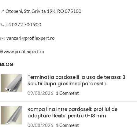
📍
Otopeni, Str. Grivita 19K, RO 075100
📞
+4 0372 700 900
✉️
vanzari@profilexpert.ro
🌐
www.profilexpert.ro
BLOG
Terminatia pardoselii la usa de terasa: 3
solutii dupa grosimea pardoselii
09/08/2026
1 Comment
Rampa lina intre pardoseli: profilul de
adaptare flexibil pentru 0-18 mm
08/08/2026
1 Comment