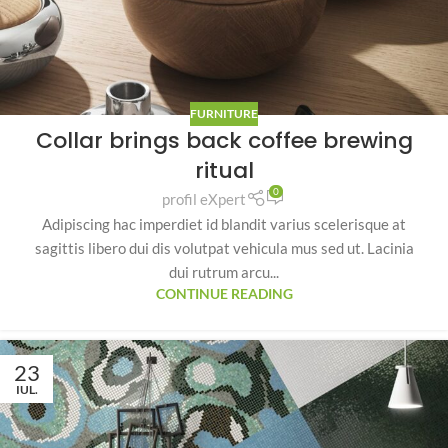
FURNITURE
Collar brings back coffee brewing
ritual
0
profil eXpert
Adipiscing hac imperdiet id blandit varius scelerisque at
sagittis libero dui dis volutpat vehicula mus sed ut. Lacinia
dui rutrum arcu...
CONTINUE READING
23
IUL.