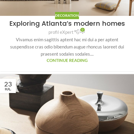
DECORATION
Exploring Atlanta’s modern homes
0
profil eXpert
Vivamus enim sagittis aptent hac mi dui a per aptent
suspendisse cras odio bibendum augue rhoncus laoreet dui
praesent sodales sodales....
CONTINUE READING
23
IUL.