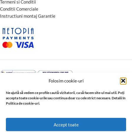
Termeni si Conditii
Conditii Comerciale
Instructiuni montaj Garantie
Folosim cookie-uri
Ne ajută să vedem ce profile caută vizitatorii, ca să facem site-ul mai util. Poți
accepta toate cookie-urile sau continua doar cu cele strict necesare. Detalii în
Politica de cookie-uri.
↩️ Retragere din contract
© 2026 Profil Expert. Toate drepturile rezervate. Conținutul acestui
Accept toate
site, inclusiv textele, fotografiile, grafica, documentația și