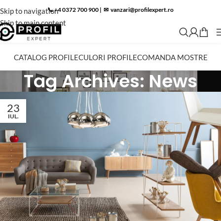
📞 +4 0372 700 900
|
✉︎
vanzari@profilexpert.ro
Skip to navigation
Skip to main content
CATALOG PROFILE
CULORI PROFILE
COMANDA MOSTRE
Tag Archives: News
23
IUL.