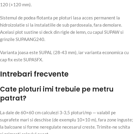
120 (+120 mm).
Sistemul de podea flotanta pe ploturi lasa acces permanent la
hidroizolatie si la instalatiile de sub pardoseala, fara demolare.
Acelasi plot sustine si deck din rigle de lemn, cu capul SUPAW si
grinzile SUPAANG240.
Varianta joasa este SUPAL (28-43 mm), iar varianta economica cu
cap fix este SUPASFX.
Intrebari frecvente
Cate ploturi imi trebuie pe metru
patrat?
La dale de 60×60 cm calculezi 3-3,5 ploturi/mp — valabil pe
suprafete mari si deschise (de exemplu 10×10 m), fara zone inguste;
la balcoane si forme neregulate necesarul creste. Trimite-ne schita