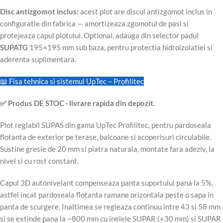
Disc antizgomot inclus:
acest plot are discul antizgomot inclus in
configuratie din fabrica — amortizeaza zgomotul de pasi si
protejeaza capul plotului. Optional, adauga din selector padul
SUPATG
195×195 mm sub baza, pentru protectia hidroizolatiei si
aderenta suplimentara.
📖 Fisa tehnica si sistemul UpTec – Profilitec
✅ Produs DE STOC · livrare rapida din depozit.
Plot reglabil SUPAS din gama UpTec Profilitec, pentru pardoseala
flotanta de exterior pe terase, balcoane si acoperisuri circulabile.
Sustine gresie de 20 mm si piatra naturala, montate fara adeziv, la
nivel si cu rost constant.
Capul 3D autonivelant compenseaza panta suportului pana la 5%,
astfel incat pardoseala flotanta ramane orizontala peste o sapa in
panta de scurgere. Inaltimea se regleaza continuu intre 43 si 58 mm
si se extinde pana la ~800 mm cu inelele SUPAR (+30 mm) si SUPAR