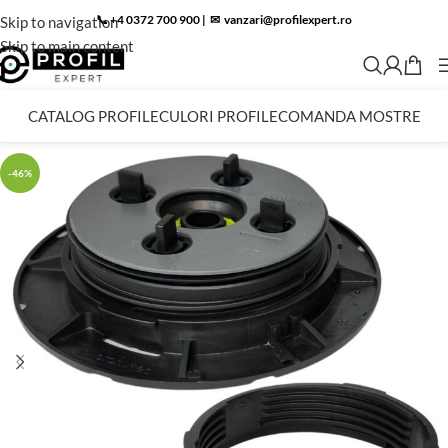
📞 +4 0372 700 900
|
✉︎
vanzari@profilexpert.ro
Skip to navigation
Skip to main content
CATALOG PROFILE
CULORI PROFILE
COMANDA MOSTRE
-46%