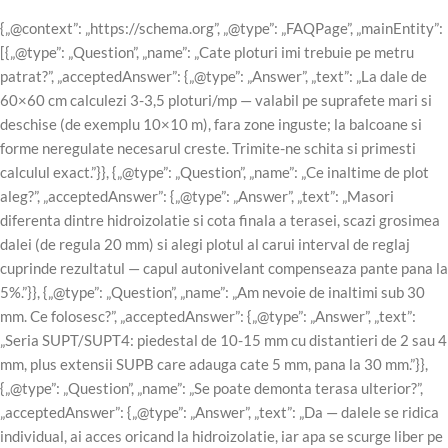
{„@context”: „https://schema.org”, „@type”: „FAQPage”, „mainEntity”:
[{„@type”: „Question”, „name”: „Cate ploturi imi trebuie pe metru
patrat?”, „acceptedAnswer”: {„@type”: „Answer”, „text”: „La dale de
60×60 cm calculezi 3-3,5 ploturi/mp — valabil pe suprafete mari si
deschise (de exemplu 10×10 m), fara zone inguste; la balcoane si
forme neregulate necesarul creste. Trimite-ne schita si primesti
calculul exact.”}}, {„@type”: „Question”, „name”: „Ce inaltime de plot
aleg?”, „acceptedAnswer”: {„@type”: „Answer”, „text”: „Masori
diferenta dintre hidroizolatie si cota finala a terasei, scazi grosimea
dalei (de regula 20 mm) si alegi plotul al carui interval de reglaj
cuprinde rezultatul — capul autonivelant compenseaza pante pana la
5%.”}}, {„@type”: „Question”, „name”: „Am nevoie de inaltimi sub 30
mm. Ce folosesc?”, „acceptedAnswer”: {„@type”: „Answer”, „text”:
„Seria SUPT/SUPT4: piedestal de 10-15 mm cu distantieri de 2 sau 4
mm, plus extensii SUPB care adauga cate 5 mm, pana la 30 mm.”}},
{„@type”: „Question”, „name”: „Se poate demonta terasa ulterior?”,
„acceptedAnswer”: {„@type”: „Answer”, „text”: „Da — dalele se ridica
individual, ai acces oricand la hidroizolatie, iar apa se scurge liber pe