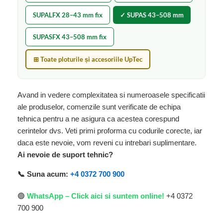
SUPALFX 28–43 mm fix
✓ SUPAS 43–508 mm
SUPASFX 43–508 mm fix
⊞ Toate ploturile și accesoriile UpTec
Avand in vedere complexitatea si numeroasele specificatii
ale produselor, comenzile sunt verificate de echipa
tehnica pentru a ne asigura ca acestea corespund
cerintelor dvs. Veti primi proforma cu codurile corecte, iar
daca este nevoie, vom reveni cu intrebari suplimentare.
Ai nevoie de suport tehnic?
📞 Suna acum:
+4 0372 700 900
🟢
WhatsApp – Click aici si suntem online!
+4 0372
700 900