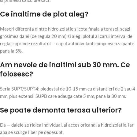
si primesti calculul exact.
Ce inaltime de plot aleg?
Masori diferenta dintre hidroizolatie si cota finala a terasei, scazi
grosimea dalei (de regula 20 mm) si alegi plotul al carui interval de
reglaj cuprinde rezultatul — capul autonivelant compenseaza pante
pana la 5%.
Am nevoie de inaltimi sub 30 mm. Ce
folosesc?
Seria SUPT/SUPT4: piedestal de 10-15 mm cu distantieri de 2 sau 4
mm, plus extensii SUPB care adauga cate 5 mm, pana la 30 mm.
Se poate demonta terasa ulterior?
Da — dalele se ridica individual, ai acces oricand la hidroizolatie, iar
apa se scurge liber pe dedesubt.