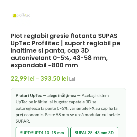
Plot reglabil gresie flotanta SUPAS
UpTec Profilitec | suport reglabil pe
inaltime si panta, cap 3D
autonivelant 0-5%, 43-58 mm,
expandabil ~800 mm
22,99
lei
–
393,50
lei
Lei
Ploturi UpTec — alege înălțimea
— Același sistem
UpTec pe înălțimi și bugete: capetele 3D se
autoreglează la pante 0–5%, variantele FX au cap fix la
preț economic. Peste 58 mm se urcă modular cu inelele
SUPAR.
SUPT/SUPT4 10–15 mm
SUPAL 28–43 mm 3D