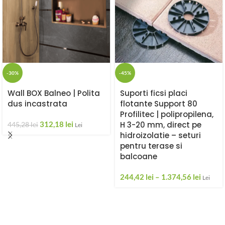
-30%
-45%
Wall BOX Balneo | Polita
Suporti ficsi placi
dus incastrata
flotante Support 80
Profilitec | polipropilena,
312,18
lei
H 3-20 mm, direct pe
445,28
lei
Lei
hidroizolatie – seturi
pentru terase si
balcoane
244,42
lei
–
1.374,56
lei
Lei