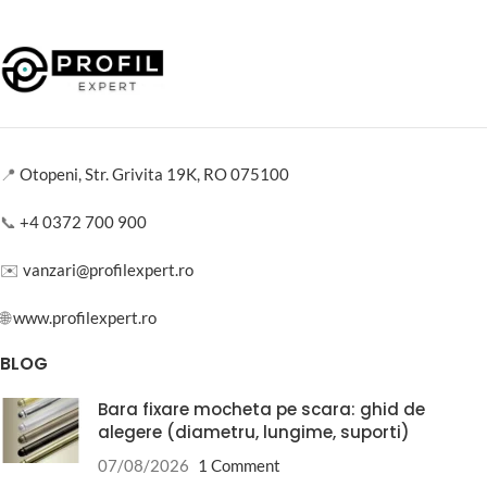
📍
Otopeni, Str. Grivita 19K, RO 075100
📞
+4 0372 700 900
✉️
vanzari@profilexpert.ro
🌐
www.profilexpert.ro
BLOG
Bara fixare mocheta pe scara: ghid de
alegere (diametru, lungime, suporti)
07/08/2026
1 Comment