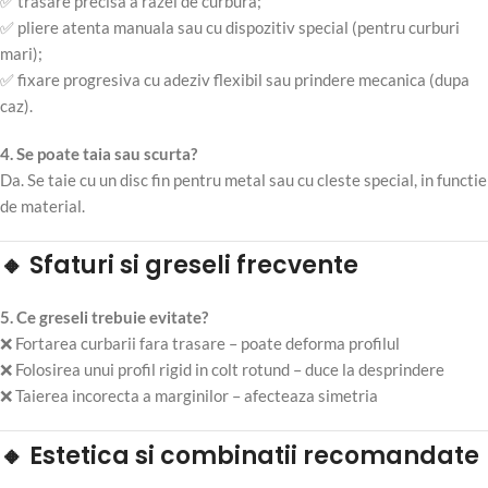
✅ trasare precisa a razei de curbura;
✅ pliere atenta manuala sau cu dispozitiv special (pentru curburi
mari);
✅ fixare progresiva cu adeziv flexibil sau prindere mecanica (dupa
caz).
4. Se poate taia sau scurta?
Da. Se taie cu un disc fin pentru metal sau cu cleste special, in functie
de material.
🔸 Sfaturi si greseli frecvente
5. Ce greseli trebuie evitate?
❌ Fortarea curbarii fara trasare – poate deforma profilul
❌ Folosirea unui profil rigid in colt rotund – duce la desprindere
❌ Taierea incorecta a marginilor – afecteaza simetria
🔸 Estetica si combinatii recomandate