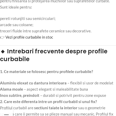
pentru finisarea si protejarea muchiilor sau suprafetelor curbate.
Sunt ideale pentru:
pereti rotunjiti sau semicirculari;
arcade sau coloane;
treceri fluide intre suprafete ceramice sau decorative.
👉
Vezi profile curbabile in stoc
🔸 Intrebari frecvente despre profile
curbabile
1. Ce materiale se folosesc pentru profilele curbabile?
Aluminiu eloxat cu dantura interioara
– flexibil si usor de modelat
Alama moale
– aspect elegant si maleabilitate buna
Inox subtire, preindoit
– durabil si potrivit pentru zone expuse
2. Care este diferenta intre un profil curbabil si unul fix?
Profilul curbabil are
sectiuni taiate la interior
sau o geometrie
speciala care ii permite sa se plieze manual sau mecanic. Profilul fix