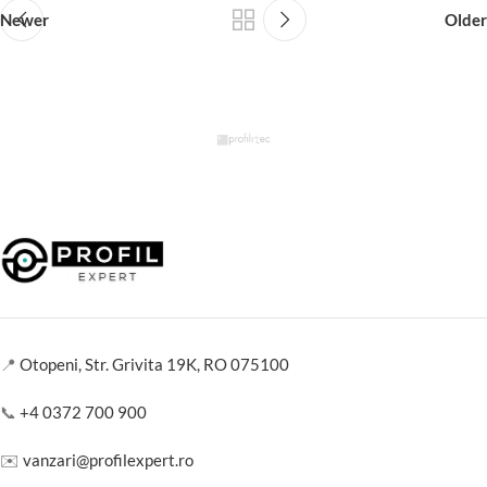
Newer
Older
📍
Otopeni, Str. Grivita 19K, RO 075100
📞
+4 0372 700 900
✉️
vanzari@profilexpert.ro