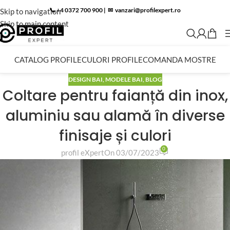
📞 +4 0372 700 900
|
✉︎
vanzari@profilexpert.ro
Skip to navigation
Skip to main content
CATALOG PROFILE
CULORI PROFILE
COMANDA MOSTRE
DESIGN BAI
,
MODELE BAI
,
BLOG
Coltare pentru faianță din inox,
aluminiu sau alamă în diverse
finisaje și culori
0
profil eXpert
On 03/07/2023