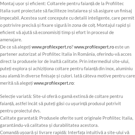
Montaj ușor și eficient: Coltarele pentru faianță de la Profilitec
Italia sunt proiectate să faciliteze instalarea și să asigure un finisaj
impecabil. Acestea sunt concepute cu detalii inteligente, care permit
o potrivire precisă și fixare sigură în zona de colț. Montajul rapid și
eficient vă ajută să economisiți timp și efort în procesul de
amenajare.
De ce să alegeți
www.profilexpert.ro
?
www.profilexpert.ro
este un
partener autorizat al Profilitec Italia în România, oferindu-vă acces
direct la produsele lor de înaltă calitate. Prin intermediul site-ului,
puteți explora și achiziționa coltare pentru faianță din inox, aluminiu
sau alamă în diverse finisaje și culori. Iată câteva motive pentru care
merită să alegeți
www.profilexpert.ro
:
Selecție variată: Site-ul oferă o gamă extinsă de coltare pentru
faianță, astfel încât să puteți găsi cu ușurință produsul potrivit
pentru proiectul dvs.
Calitate garantată: Produsele oferite sunt originale Profilitec Italia,
garantându-vă calitatea și durabilitatea acestora.
Comandă ușoară și livrare rapidă: Interfața intuitivă a site-ului vă