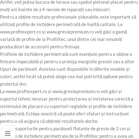
Astfel, veți putea bucura de terasa sau spațiul pietonal placat pentru
mulți ani înainte de a fi nevoie de reparații sau înlocuiri.
Pentru a obține rezultate profesionale șidurabile, este important să
utilizați profile de inchidere perimetrală de înaltă calitate. La
www.profilexpert.ro și www.gresiepremium.ro veți găsi o gamă
variată de profile de la Profilitec, unul dintre cei mai renumiți
producători de accesorii pentru finisaje.
Profilele de inchidere perimetrală sunt esențiale pentru a obține o
finisare impecabilă și pentru a proteja marginile gresiei sau a altor
tipuri de pardoseli. Acestea sunt disponibile în diferite modele și
culori, astfel încât să puteți alege cea mai potrivită opțiune pentru
proiectul dvs.
La www.profilexpert.ro și www.gresiepremium.ro veți găsi și
suportul tehnic necesar pentru proiectarea și instalarea corectă a
sistemului de placare cu suporturi reglabile și profile de inchidere
perimetrală. Echipa noastră vă poate oferi sfaturi și instrucțiuni
pentru a vă asigura că obțineți rezultatele dorite.
Alegeți suporturile pentru pardoseli flotante de gresie de 2 cm și
profilele de inchidere perimetrala de la Profilitec pentru a avea un