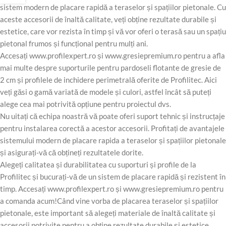
sistem modern de placare rapidă a teraselor și spațiilor pietonale. Cu
aceste accesorii de înaltă calitate, veți obține rezultate durabile și
estetice, care vor rezista în timp și vă vor oferi o terasă sau un spațiu
pietonal frumos și funcțional pentru mulți ani.
Accesați www.profilexpert.ro și www.gresiepremium.ro pentru a afla
mai multe despre suporturile pentru pardoseli flotante de gresie de
2 cm și profilele de inchidere perimetrală oferite de Profilitec. Aici
veți găsi o gamă variată de modele și culori, astfel încât să puteți
alege cea mai potrivită opțiune pentru proiectul dvs.
Nu uitați că echipa noastră vă poate oferi suport tehnic și instrucțaje
pentru instalarea corectă a acestor accesorii. Profitați de avantajele
sistemului modern de placare rapida a teraselor și spațiilor pietonale
și asigurați-vă că obțineți rezultatele dorite.
Alegeți calitatea și durabilitatea cu suporturi și profile de la
Profilitec și bucurați-vă de un sistem de placare rapidă și rezistent în
timp. Accesați www.profilexpert.ro și www.gresiepremium.ro pentru
a comanda acum!Când vine vorba de placarea teraselor și spațiilor
pietonale, este important să alegeți materiale de înaltă calitate și
accesorii potrivite pentru a obține rezultate durabile și estetice.