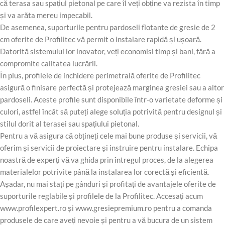
că terasa sau spațiul pietonal pe care îl veți obține va rezista în timp
și va arăta mereu impecabil.
De asemenea, suporturile pentru pardoseli flotante de gresie de 2
cm oferite de Profilitec vă permit o instalare rapidă și ușoară.
Datorită sistemului lor inovator, veți economisi timp și bani, fără a
compromite calitatea lucrării.
În plus, profilele de inchidere perimetrală oferite de Profilitec
asigură o finisare perfectă și protejează marginea gresiei sau a altor
pardoseli. Aceste profile sunt disponibile într-o varietate deforme și
culori, astfel încât să puteți alege soluția potrivită pentru designul și
stilul dorit al terasei sau spațiului pietonal.
Pentru a vă asigura că obțineți cele mai bune produse și servicii, vă
oferim și servicii de proiectare și instruire pentru instalare. Echipa
noastră de experți vă va ghida prin întregul proces, de la alegerea
materialelor potrivite până la instalarea lor corectă și eficientă.
Așadar, nu mai stați pe gânduri și profitați de avantajele oferite de
suporturile reglabile și profilele de la Profilitec. Accesați acum
www.profilexpert.ro și www.gresiepremium.ro pentru a comanda
produsele de care aveți nevoie și pentru a vă bucura de un sistem