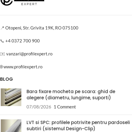
📍
Otopeni, Str. Grivita 19K, RO 075100
📞
+4 0372 700 900
✉️
vanzari@profilexpert.ro
🌐
www.profilexpert.ro
BLOG
Bara fixare mocheta pe scara: ghid de
alegere (diametru, lungime, suporti)
07/08/2026
1 Comment
LVT si SPC: profilele potrivite pentru pardoseli
subtiri (sistemul Design-Clip)