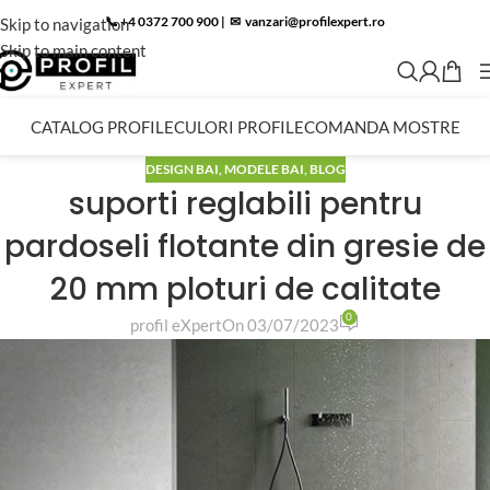
📞 +4 0372 700 900
|
✉︎
vanzari@profilexpert.ro
Skip to navigation
Skip to main content
CATALOG PROFILE
CULORI PROFILE
COMANDA MOSTRE
DESIGN BAI
,
MODELE BAI
,
BLOG
suporti reglabili pentru
pardoseli flotante din gresie de
20 mm ploturi de calitate
0
profil eXpert
On 03/07/2023