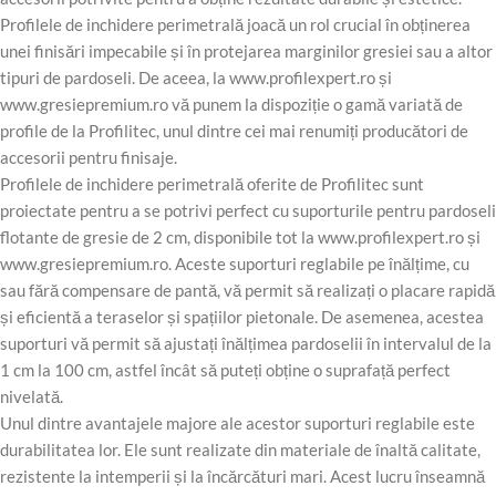
Profilele de inchidere perimetrală joacă un rol crucial în obținerea
unei finisări impecabile și în protejarea marginilor gresiei sau a altor
tipuri de pardoseli. De aceea, la www.profilexpert.ro și
www.gresiepremium.ro vă punem la dispoziție o gamă variată de
profile de la Profilitec, unul dintre cei mai renumiți producători de
accesorii pentru finisaje.
Profilele de inchidere perimetrală oferite de Profilitec sunt
proiectate pentru a se potrivi perfect cu suporturile pentru pardoseli
flotante de gresie de 2 cm, disponibile tot la www.profilexpert.ro și
www.gresiepremium.ro. Aceste suporturi reglabile pe înălțime, cu
sau fără compensare de pantă, vă permit să realizați o placare rapidă
și eficientă a teraselor și spațiilor pietonale. De asemenea, acestea
suporturi vă permit să ajustați înălțimea pardoselii în intervalul de la
1 cm la 100 cm, astfel încât să puteți obține o suprafață perfect
nivelată.
Unul dintre avantajele majore ale acestor suporturi reglabile este
durabilitatea lor. Ele sunt realizate din materiale de înaltă calitate,
rezistente la intemperii și la încărcături mari. Acest lucru înseamnă