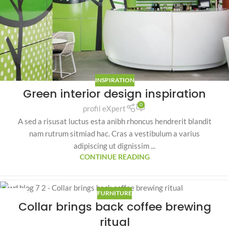
INSPIRATION
Green interior design inspiration
0
profil eXpert
A sed a risusat luctus esta anibh rhoncus hendrerit blandit
nam rutrum sitmiad hac. Cras a vestibulum a varius
adipiscing ut dignissim ...
CONTINUE READING
FURNITURE
23
Collar brings back coffee brewing
IUL.
ritual