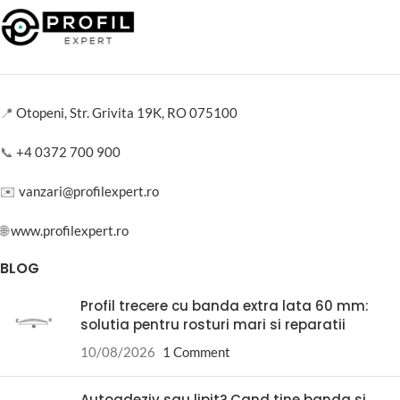
📍
Otopeni, Str. Grivita 19K, RO 075100
📞
+4 0372 700 900
✉️
vanzari@profilexpert.ro
🌐
www.profilexpert.ro
BLOG
Profil trecere cu banda extra lata 60 mm:
solutia pentru rosturi mari si reparatii
10/08/2026
1 Comment
Autoadeziv sau lipit? Cand tine banda si