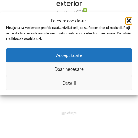
exterior
0
profil eXpert
Ac haca ullamcorper donec ante habi tasse donec imperdiet
Folosim cookie-uri
eturpis varius per a augue magna hac. Nec hac et vestibulum
Ne ajută să vedem ce profile caută vizitatorii, ca să facem site-ul mai util. Poți
accepta toate cookie-urile sau continua doar cu cele strict necesare. Detalii în
duis a tincidunt ...
Politica de cookie-uri.
CONTINUE READING
Accept toate
Doar necesare
Detalii