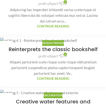
0
profil eXpert
Adipiscing hac imperdiet id blandit varius scelerisque at
sagittis libero dui dis volutpat vehicula mus sed ut. Lacinia
dui rutrum arcu...
CONTINUE READING
DESIGN TRENDS
23
Reinterprets the classic bookshelf
IUL.
0
profil eXpert
Aliquet parturient scele risque scele risque nibh pretium
parturient suspendisse platea sapien torquent feugiat
parturient hac amet. Vo...
CONTINUE READING
DECORATION
23
Creative water features and
IUL.