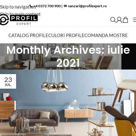
📞 +4 0372 700 900
|
✉︎
vanzari@profilexpert.ro
Skip to navigation
Skip to main content
CATALOG PROFILE
CULORI PROFILE
COMANDA MOSTRE
Monthly Archives: iulie
2021
23
IUL.