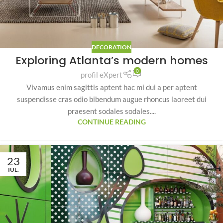
DECORATION
Exploring Atlanta’s modern homes
0
profil eXpert
Vivamus enim sagittis aptent hac mi dui a per aptent
suspendisse cras odio bibendum augue rhoncus laoreet dui
praesent sodales sodales....
CONTINUE READING
23
IUL.