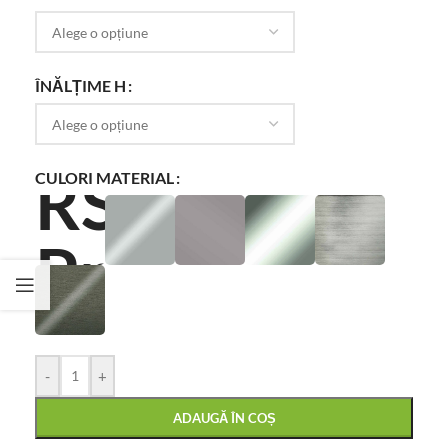
ÎNĂLȚIME H
CULORI MATERIAL
-
+
ADAUGĂ ÎN COȘ