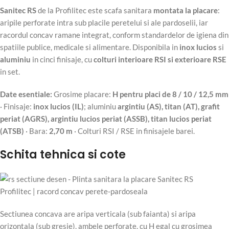
Sanitec RS
de la Profilitec este scafa sanitara
montata la placare
:
aripile perforate intra sub placile peretelui si ale pardoselii, iar
racordul concav ramane integrat, conform standardelor de igiena din
spatiile publice, medicale si alimentare. Disponibila in
inox lucios
si
aluminiu
in cinci finisaje, cu
colturi interioare RSI si exterioare RSE
in set.
Date esentiale:
Grosime placare:
H pentru placi de 8 / 10 / 12,5 mm
· Finisaje:
inox lucios (IL)
; aluminiu
argintiu (AS), titan (AT), grafit
periat (AGRS), argintiu lucios periat (ASSB), titan lucios periat
(ATSB)
· Bara:
2,70 m
· Colturi RSI / RSE in finisajele barei.
Schita tehnica si cote
Sectiunea concava are aripa verticala (sub faianta) si aripa
orizontala (sub gresie), ambele perforate, cu H egal cu grosimea