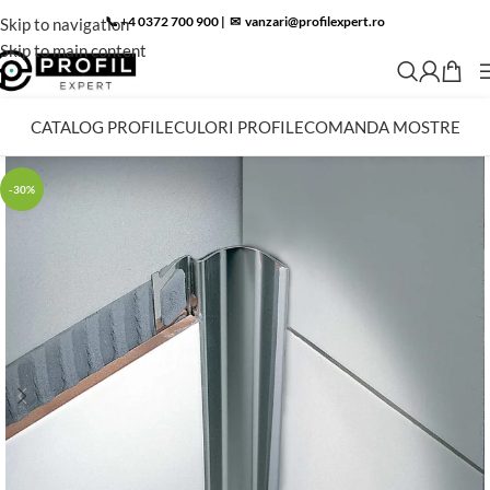
📞 +4 0372 700 900
|
✉︎
vanzari@profilexpert.ro
Skip to navigation
Skip to main content
CATALOG PROFILE
CULORI PROFILE
COMANDA MOSTRE
-30%