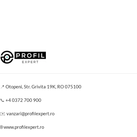
📍
Otopeni, Str. Grivita 19K, RO 075100
📞
+4 0372 700 900
✉️
vanzari@profilexpert.ro
🌐
www.profilexpert.ro