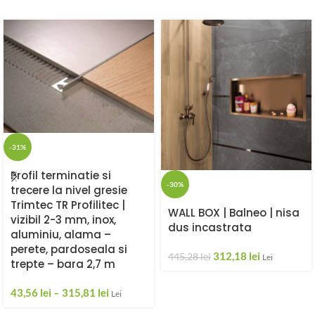
-31%
Profil terminatie si
-30%
trecere la nivel gresie
Trimtec TR Profilitec |
WALL BOX | Balneo | nisa
vizibil 2-3 mm, inox,
dus incastrata
aluminiu, alama –
perete, pardoseala si
312,18
lei
445,28
lei
Lei
trepte – bara 2,7 m
43,56
lei
–
315,81
lei
Lei