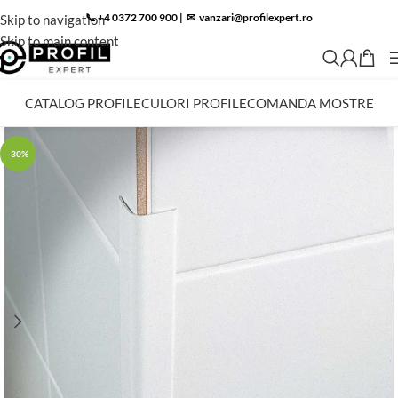
📞 +4 0372 700 900
|
✉︎
vanzari@profilexpert.ro
Skip to navigation
Skip to main content
CATALOG PROFILE
CULORI PROFILE
COMANDA MOSTRE
-30%