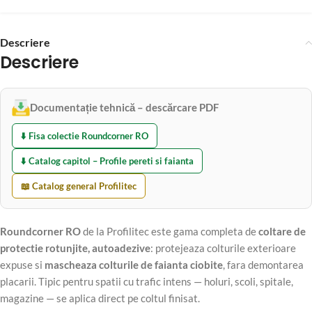
Descriere
Descriere
Documentație tehnică – descărcare PDF
⬇️ Fisa colectie Roundcorner RO
⬇️ Catalog capitol – Profile pereti si faianta
📖 Catalog general Profilitec
Roundcorner RO
de la Profilitec este gama completa de
coltare de
protectie rotunjite, autoadezive
: protejeaza colturile exterioare
expuse si
mascheaza colturile de faianta ciobite
, fara demontarea
placarii. Tipic pentru spatii cu trafic intens — holuri, scoli, spitale,
magazine — se aplica direct pe coltul finisat.