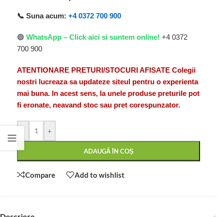
📞 Suna acum:
+4 0372 700 900
🟢
WhatsApp – Click aici si suntem online!
+4 0372
700 900
ATENTIONARE PRETURI/STOCURI AFISATE Colegii
nostri lucreaza sa updateze siteul pentru o experienta
mai buna. In acest sens, la unele produse preturile pot
fi eronate, neavand stoc sau pret corespunzator.
-
+
ADAUGĂ ÎN COȘ
Compare
Add to wishlist
Descriere