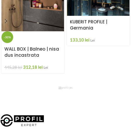
KUBERIT PROFILE |
Germania
-30%
133,10
lei
Lei
WALL BOX | Balneo | nisa
dus incastrata
312,18
lei
445,28
lei
Lei