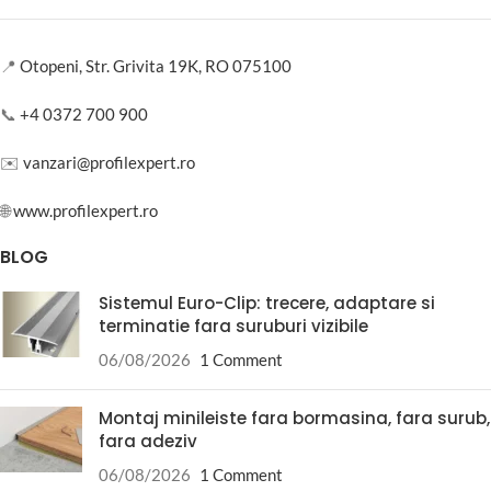
📍
Otopeni, Str. Grivita 19K, RO 075100
📞
+4 0372 700 900
✉️
vanzari@profilexpert.ro
🌐
www.profilexpert.ro
BLOG
Sistemul Euro-Clip: trecere, adaptare si
terminatie fara suruburi vizibile
06/08/2026
1 Comment
Montaj minileiste fara bormasina, fara surub,
fara adeziv
06/08/2026
1 Comment