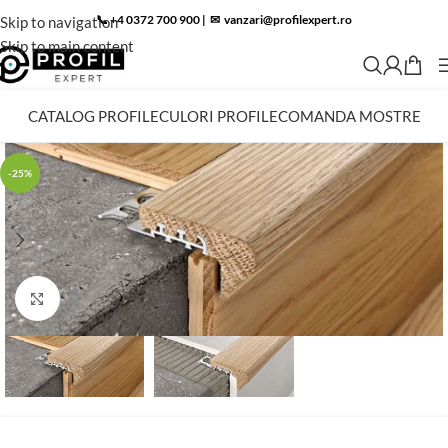
📞 +4 0372 700 900
|
✉︎
vanzari@profilexpert.ro
Skip to navigation
Skip to main content
CATALOG PROFILE
CULORI PROFILE
COMANDA MOSTRE
-25%
Click to enlarge