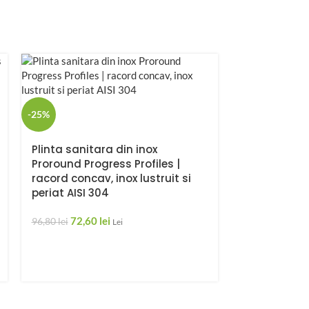
-25%
Plinta sanitara din inox
-25%
Proround Progress Profiles |
racord concav, inox lustruit si
PROBORD | P
periat AISI 304
72,6
72,60
lei
96,80
lei
96,80
lei
Lei