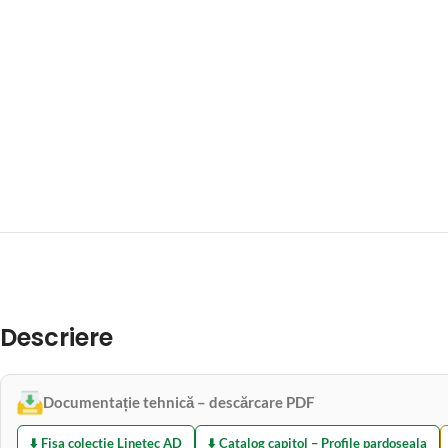
Descriere
Documentație tehnică – descărcare PDF
⬇️ Fisa colectie Linetec AD
⬇️ Catalog capitol – Profile pardoseala