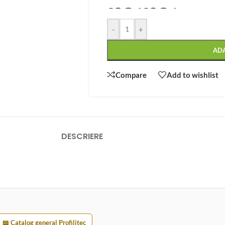
-
+
AD
Compare
Add to wishlist
DESCRIERE
📖 Catalog general Profilitec