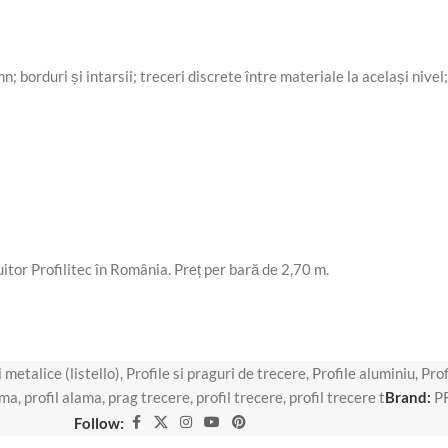
 borduri și intarsii; treceri discrete între materiale la același nivel;
ibuitor Profilitec în România. Preț per bară de 2,70 m.
 metalice (listello)
,
Profile si praguri de trecere
,
Profile aluminiu
,
Prof
ama
,
profil alama
,
prag trecere
,
profil trecere
,
profil trecere t
Brand:
P
Follow: