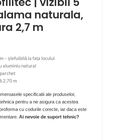
ilitec | vizibil 5
alama naturala,
ra 2,7 m
 – șlefuibilă la fața locului
u aluminiu natural
 parchet
ră 2,70 m
eroasele specificatii ale produselor,
 tehnica pentru a ne asigura ca acestea
 proforma cu codurile corecte, iar daca este
limentare.
Ai nevoie de suport tehnic?