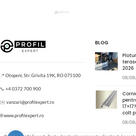
BLOG
Plotur
teras
2026
📍
Otopeni, Str. Grivita 19K, RO 075100
08/08
📞
+4 0372 700 900
Corni
pentr
✉️
vanzari@profilexpert.ro
17×17?
colt 
🌐
www.profilexpert.ro
08/08