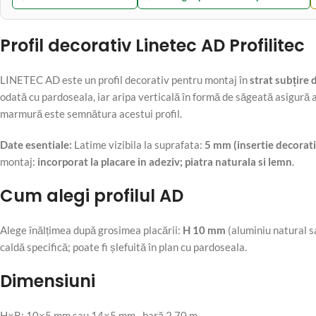
Profil decorativ Linetec AD Profilitec
LINETEC AD este un profil decorativ pentru montaj în
strat subțire 
odată cu pardoseala, iar aripa verticală în formă de săgeată asigură 
marmură este semnătura acestui profil.
Date esentiale:
Latime vizibila la suprafata:
5 mm (insertie decorativ
montaj:
incorporat la placare in adeziv; piatra naturala si lemn
.
Cum alegi profilul AD
Alege înălțimea după grosimea placării:
H 10 mm
(aluminiu natural s
caldă specifică; poate fi șlefuită în plan cu pardoseala.
Dimensiuni
H×B: 10×5 mm sau 14×5 mm · bară 2,70 m