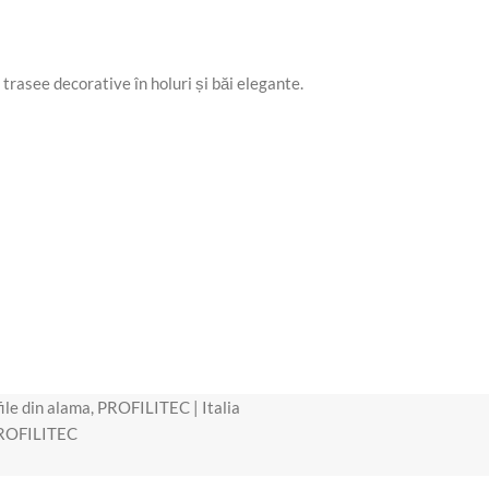
 trasee decorative în holuri și băi elegante.
ile din alama
,
PROFILITEC | Italia
ROFILITEC