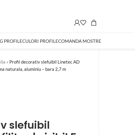
G PROFILE
CULORI PROFILE
COMANDA MOSTRE
lia
»
Profil decorativ slefuibil Linetec AD
lama naturala, aluminiu – bara 2,7 m
v slefuibil