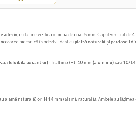
de adeziv
, cu lățime vizibilă minimă de doar
5 mm
. Capul vertical de
ancorarea mecanică în adeziv. Ideal cu
piatră naturală și pardoseli d
a, slefuibila pe santier)
· Inaltime (H):
10 mm (aluminiu) sau 10/14
au alamă naturală) ori
H 14 mm
(alamă naturală). Ambele au lățimea 