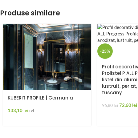
Produse similare
-25%
Profil decorati
Prolistel P ALL 
listel din alum
lustruit, periat,
tuscany
KUBERIT PROFILE | Germania
72,60
lei
96,80
lei
133,10
lei
Lei