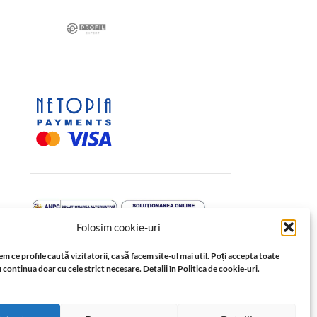
Folosim cookie-uri
m ce profile caută vizitatorii, ca să facem site-ul mai util. Poți accepta toate
 continua doar cu cele strict necesare. Detalii în Politica de cookie-uri.
↩️ Retragere din contract