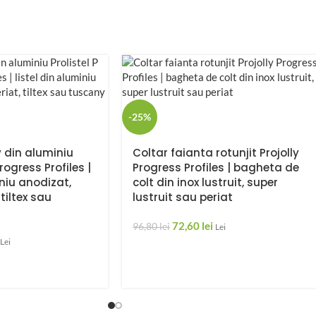
-25%
v din aluminiu
Coltar faianta rotunjit Projolly
Progress Profiles |
Progress Profiles | bagheta de
iniu anodizat,
colt din inox lustruit, super
 tiltex sau
lustruit sau periat
72,60
lei
96,80
lei
Lei
Lei