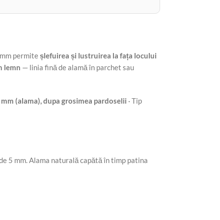
 4 mm permite
șlefuirea și lustruirea la fața locului
in lemn
— linia fină de alamă în parchet sau
 mm (alama), dupa grosimea pardoselii
· Tip
de 5 mm. Alama naturală capătă în timp patina