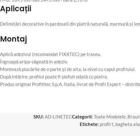
Aplicații
Delimitări decorative în pardoseli din piatră naturală, marmură și lemn;
Montaj
Aplică adezivul (recomandat FIXXTEC) pe traseu.
Îngroapă aripa-săgeată în adeziv.
Montează placările de o parte și de alta, la nivel cu capul profilului.
După întărire, profilul poate fi șlefuit odată cu piatra.
Produs original Profilitec S.p.A. Italia, livrat de Profil Expert – distr
SKU:
AD-LINETEC
Categorii:
Toate Modelele
,
Brauri
Etichete:
profil t
,
bagheta al