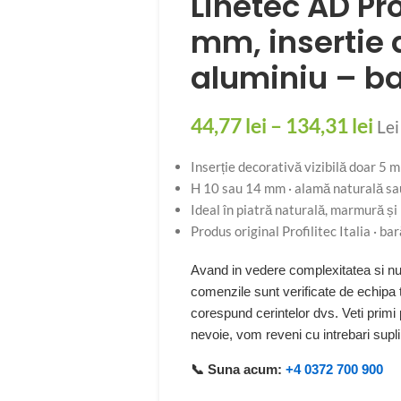
Linetec AD Prof
mm, insertie 
aluminiu – ba
44,77
lei
–
134,31
lei
Lei
Inserție decorativă vizibilă doar 5 mm
H 10 sau 14 mm · alamă naturală sa
Ideal în piatră naturală, marmură și
Produs original Profilitec Italia · ba
Avand in vedere complexitatea si num
comenzile sunt verificate de echipa
corespund cerintelor dvs. Veti primi
nevoie, vom reveni cu intrebari sup
📞 Suna acum:
+4 0372 700 900