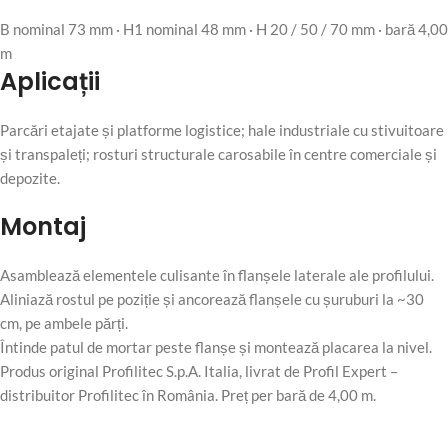
B nominal 73 mm · H1 nominal 48 mm · H 20 / 50 / 70 mm · bară 4,00
m
Aplicații
Parcări etajate și platforme logistice; hale industriale cu stivuitoare
și transpaleți; rosturi structurale carosabile în centre comerciale și
depozite.
Montaj
Asamblează elementele culisante în flanșele laterale ale profilului.
Aliniază rostul pe poziție și ancorează flanșele cu șuruburi la ~30
cm, pe ambele părți.
Întinde patul de mortar peste flanșe și montează placarea la nivel.
Produs original Profilitec S.p.A. Italia, livrat de Profil Expert –
distribuitor Profilitec în România. Preț per bară de 4,00 m.