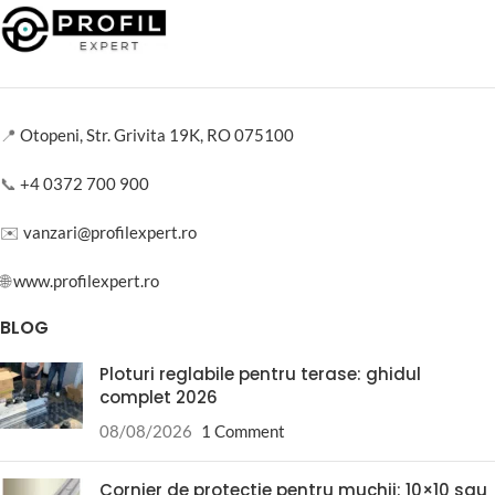
📍
Otopeni, Str. Grivita 19K, RO 075100
📞
+4 0372 700 900
✉️
vanzari@profilexpert.ro
🌐
www.profilexpert.ro
BLOG
Ploturi reglabile pentru terase: ghidul
complet 2026
08/08/2026
1 Comment
Cornier de protectie pentru muchii: 10×10 sau