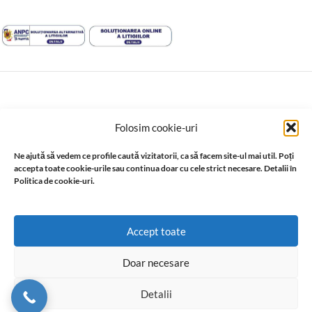
↩️ Retragere din contract
Folosim cookie-uri
© 2026 Profil Expert. Toate drepturile rezervate. Conținutul acestui
Ne ajută să vedem ce profile caută vizitatorii, ca să facem site-ul mai util. Poți
site, inclusiv textele, fotografiile, grafica, documentația și
accepta toate cookie-urile sau continua doar cu cele strict necesare. Detalii în
materialele tehnice, este proprietatea sau este utilizat cu acordul
Politica de cookie-uri.
ori în baza drepturilor acordate de titularii acestuia. Reproducerea,
copierea, distribuirea, publicarea sau utilizarea integrală ori parțială,
în orice formă, fără acordul prealabil scris al titularului drepturilor,
Accept toate
este interzisă, cu excepția situațiilor permise de lege.
Doar necesare
Detalii