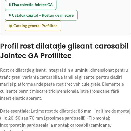
⬇️ Fisa colectie Jointec GA
⬇️ Catalog capitol – Rosturi de miscare
📖 Catalog general Profilitec
Profil rost dilatație glisant carosabil
Jointec GA Profilitec
Rost de dilatație
glisant, integral din aluminiu
, dimensionat pentru
trafic greu
: varianta carosabilă a familiei glisante, pentru clădiri
mari și platforme unde peste rost trec vehicule grele. Elementele
culisante permit mișcare tridimensională între tronsoane, fără
insert elastic aparent.
Date esentiale:
Latime rost de dilatatie:
86 mm
· Inaltime de montaj
(H):
20, 50 sau 70 mm (grosimea pardoselii)
· Tip montaj:
incorporat in pardoseala la montaj; carosabil (camioane,