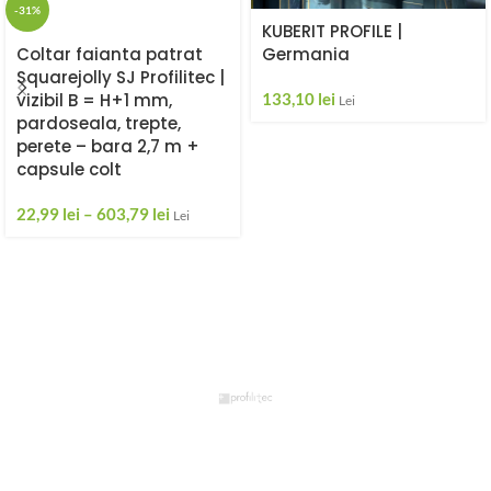
-31%
KUBERIT PROFILE |
Germania
Coltar faianta patrat
Squarejolly SJ Profilitec |
133,10
lei
vizibil B = H+1 mm,
Lei
pardoseala, trepte,
perete – bara 2,7 m +
capsule colt
22,99
lei
–
603,79
lei
Lei