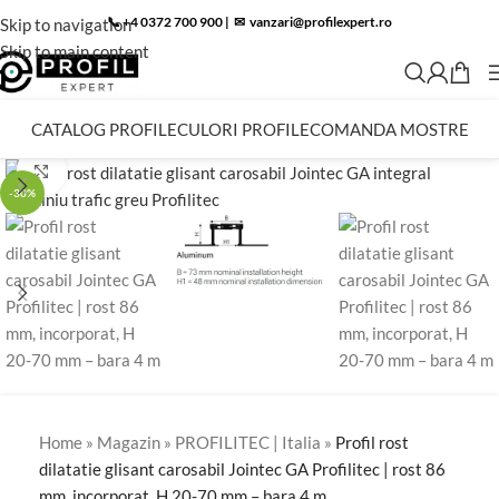
📞 +4 0372 700 900
|
✉︎
vanzari@profilexpert.ro
Skip to navigation
Skip to main content
CATALOG PROFILE
CULORI PROFILE
COMANDA MOSTRE
Click to enlarge
-30%
Home
»
Magazin
»
PROFILITEC | Italia
»
Profil rost
dilatatie glisant carosabil Jointec GA Profilitec | rost 86
mm, incorporat, H 20-70 mm – bara 4 m