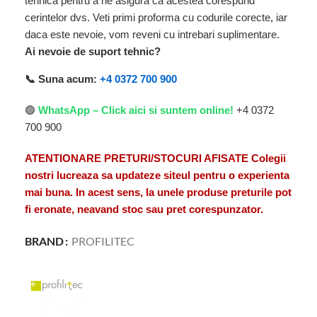
tehnica pentru a ne asigura ca acestea corespund
cerintelor dvs. Veti primi proforma cu codurile corecte, iar
daca este nevoie, vom reveni cu intrebari suplimentare.
Ai nevoie de suport tehnic?
📞 Suna acum:
+4 0372 700 900
🟢
WhatsApp – Click aici si suntem online!
+4 0372
700 900
ATENTIONARE PRETURI/STOCURI AFISATE Colegii
nostri lucreaza sa updateze siteul pentru o experienta
mai buna. In acest sens, la unele produse preturile pot
fi eronate, neavand stoc sau pret corespunzator.
BRAND
PROFILITEC