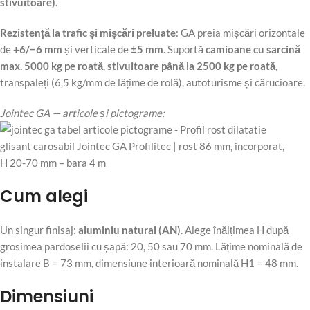
stivuitoare)
.
Rezistență la trafic și mișcări preluate
: GA preia mișcări orizontale
de
+6/−6 mm
și verticale de
±5 mm
. Suportă
camioane cu sarcină
max. 5000 kg pe roată
,
stivuitoare până la 2500 kg pe roată
,
transpaleți (6,5 kg/mm de lățime de rolă), autoturisme și cărucioare.
Jointec GA — articole și pictograme:
Cum alegi
Un singur finisaj:
aluminiu natural (AN)
. Alege înălțimea H după
grosimea pardoselii cu șapă: 20, 50 sau 70 mm. Lățime nominală de
instalare B = 73 mm, dimensiune interioară nominală H1 = 48 mm.
Dimensiuni