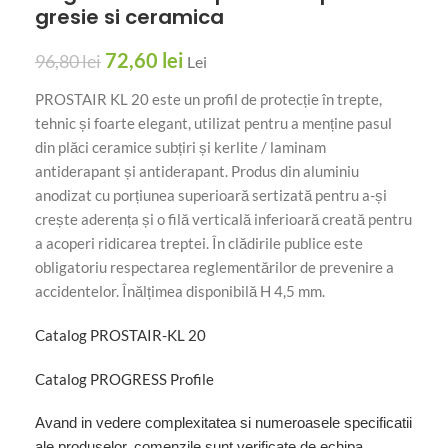
gresie si ceramica
72,60
lei
96,80
lei
Lei
PROSTAIR KL 20 este un profil de protecție în trepte,
tehnic și foarte elegant, utilizat pentru a menține pasul
din plăci ceramice subțiri și kerlite / laminam
antiderapant și antiderapant. Produs din aluminiu
anodizat cu porțiunea superioară sertizată pentru a-și
crește aderența și o filă verticală inferioară creată pentru
a acoperi ridicarea treptei. În clădirile publice este
obligatoriu respectarea reglementărilor de prevenire a
accidentelor. Înălțimea disponibilă H 4,5 mm.
Catalog PROSTAIR-KL 20
Catalog PROGRESS Profile
Avand in vedere complexitatea si numeroasele specificatii
ale produselor, comenzile sunt verificate de echipa