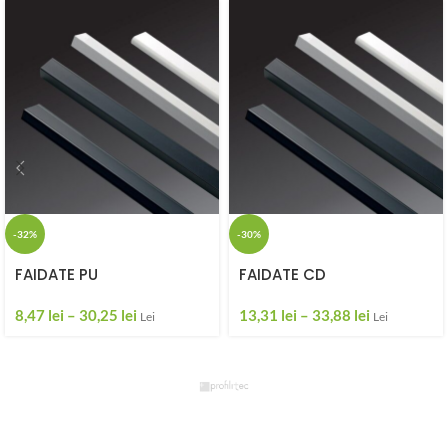
-32%
-30%
FAIDATE PU
FAIDATE CD
8,47
lei
–
30,25
lei
13,31
lei
–
33,88
lei
Lei
Lei