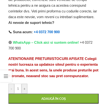
tehnica pentru a ne asigura ca acestea corespund
cerintelor dvs. Veti primi proforma cu codurile corecte, iar
daca este nevoie, vom reveni cu intrebari suplimentare.
Ai nevoie de suport tehnic?
📞 Suna acum:
+4 0372 700 900
🟢
WhatsApp – Click aici si suntem online!
+4 0372
700 900
ATENTIONARE PRETURI/STOCURI AFISATE Colegii
nostri lucreaza sa updateze siteul pentru o experienta
mai buna. In acest sens, la unele produse preturile pot
fi eronate, neavand stoc sau pret corespunzator.
-
+
ADAUGĂ ÎN COȘ