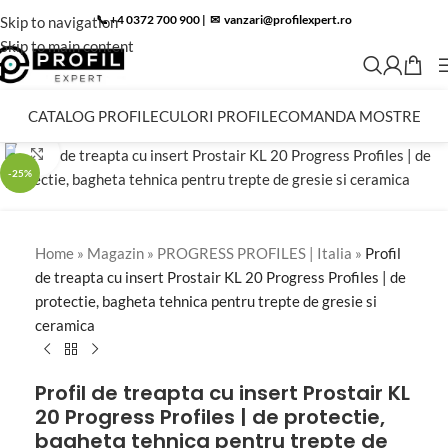
📞 +4 0372 700 900
|
✉︎
vanzari@profilexpert.ro
Skip to navigation
Skip to main content
CATALOG PROFILE
CULORI PROFILE
COMANDA MOSTRE
Click to enlarge
-25%
Home
»
Magazin
»
PROGRESS PROFILES | Italia
»
Profil
de treapta cu insert Prostair KL 20 Progress Profiles | de
protectie, bagheta tehnica pentru trepte de gresie si
ceramica
Profil de treapta cu insert Prostair KL
20 Progress Profiles | de protectie,
bagheta tehnica pentru trepte de