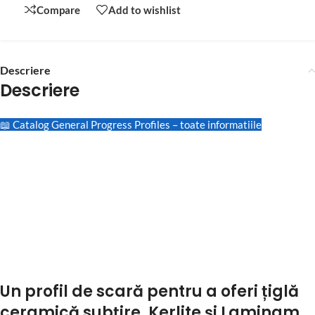
Compare
Add to wishlist
Descriere
Descriere
📖 Catalog General Progress Profiles – toate informatiile
Un profil de scară pentru a oferi țiglă
ceramică subțire, Kerlite și Laminam