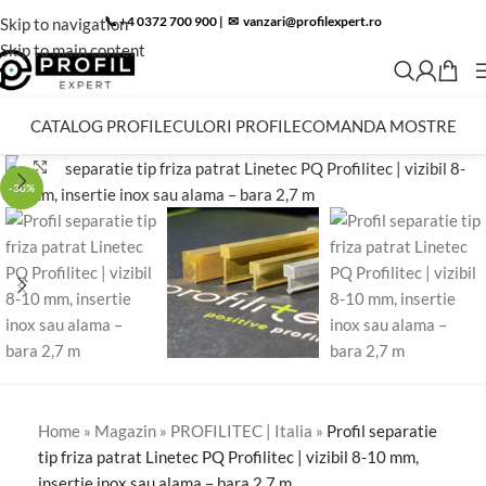
📞 +4 0372 700 900
|
✉︎
vanzari@profilexpert.ro
Skip to navigation
Skip to main content
CATALOG PROFILE
CULORI PROFILE
COMANDA MOSTRE
Click to enlarge
-30%
Home
»
Magazin
»
PROFILITEC | Italia
»
Profil separatie
tip friza patrat Linetec PQ Profilitec | vizibil 8-10 mm,
insertie inox sau alama – bara 2,7 m