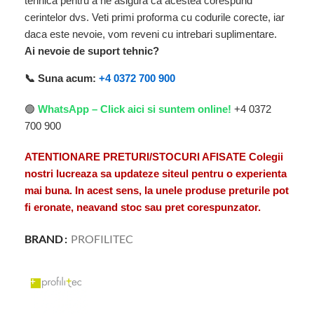
tehnica pentru a ne asigura ca acestea corespund
cerintelor dvs. Veti primi proforma cu codurile corecte, iar
daca este nevoie, vom reveni cu intrebari suplimentare.
Ai nevoie de suport tehnic?
📞 Suna acum:
+4 0372 700 900
🟢
WhatsApp – Click aici si suntem online!
+4 0372
700 900
ATENTIONARE PRETURI/STOCURI AFISATE Colegii
nostri lucreaza sa updateze siteul pentru o experienta
mai buna. In acest sens, la unele produse preturile pot
fi eronate, neavand stoc sau pret corespunzator.
BRAND
PROFILITEC