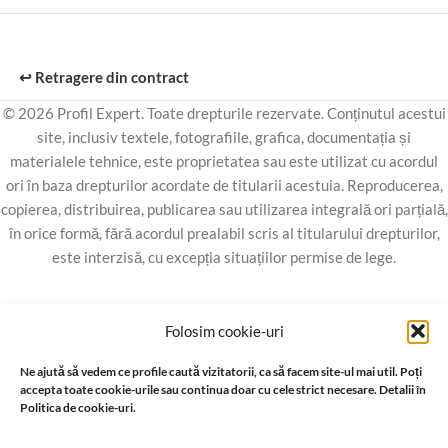
↩️ Retragere din contract
© 2026 Profil Expert. Toate drepturile rezervate. Conținutul acestui
site, inclusiv textele, fotografiile, grafica, documentația și
materialele tehnice, este proprietatea sau este utilizat cu acordul
ori în baza drepturilor acordate de titularii acestuia. Reproducerea,
copierea, distribuirea, publicarea sau utilizarea integrală ori parțială,
în orice formă, fără acordul prealabil scris al titularului drepturilor,
este interzisă, cu excepția situațiilor permise de lege.
Folosim cookie-uri
Ne ajută să vedem ce profile caută vizitatorii, ca să facem site-ul mai util. Poți
accepta toate cookie-urile sau continua doar cu cele strict necesare. Detalii în
Politica de cookie-uri.