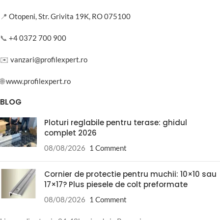
📍
Otopeni, Str. Grivita 19K, RO 075100
📞
+4 0372 700 900
✉️
vanzari@profilexpert.ro
🌐
www.profilexpert.ro
BLOG
Ploturi reglabile pentru terase: ghidul
complet 2026
08/08/2026
1 Comment
Cornier de protectie pentru muchii: 10×10 sau
17×17? Plus piesele de colt preformate
08/08/2026
1 Comment