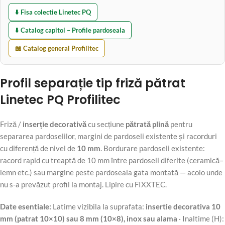
⬇️ Fisa colectie Linetec PQ
⬇️ Catalog capitol – Profile pardoseala
📖 Catalog general Profilitec
Profil separație tip friză pătrat
Linetec PQ Profilitec
Friză /
inserție decorativă
cu secțiune
pătrată plină
pentru
separarea pardoselilor, margini de pardoseli existente și racorduri
cu diferență de nivel de
10 mm
. Bordurare pardoseli existente:
racord rapid cu treaptă de 10 mm între pardoseli diferite (ceramică–
lemn etc.) sau margine peste pardoseala gata montată — acolo unde
nu s-a prevăzut profil la montaj. Lipire cu FIXXTEC.
Date esentiale:
Latime vizibila la suprafata:
insertie decorativa 10
mm (patrat 10×10) sau 8 mm (10×8), inox sau alama
· Inaltime (H):