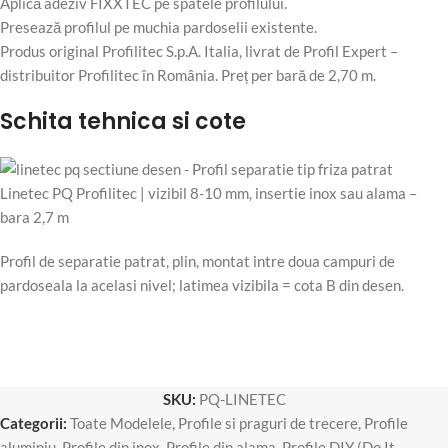
Aplică adeziv FIXXTEC pe spatele profilului.
Presează profilul pe muchia pardoselii existente.
Produs original Profilitec S.p.A. Italia, livrat de Profil Expert –
distribuitor Profilitec în România. Preț per bară de 2,70 m.
Schita tehnica si cote
Profil de separatie patrat, plin, montat intre doua campuri de
pardoseala la acelasi nivel; latimea vizibila = cota B din desen.
SKU:
PQ-LINETEC
Categorii:
Toate Modelele
,
Profile si praguri de trecere
,
Profile
aluminiu
,
Profile din inox
,
Profile din alama
,
Profile DIY (Do It