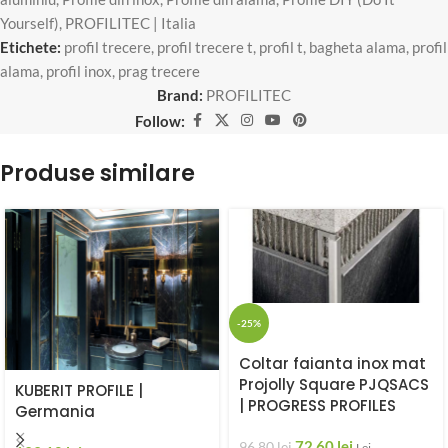
Yourself)
,
PROFILITEC | Italia
Etichete:
profil trecere
,
profil trecere t
,
profil t
,
bagheta alama
,
profil
alama
,
profil inox
,
prag trecere
Brand:
PROFILITEC
Follow:
Produse similare
-25%
Coltar faianta inox mat
Projolly Square PJQSACS
KUBERIT PROFILE |
| PROGRESS PROFILES
Germania
72,60
lei
96,80
lei
Lei