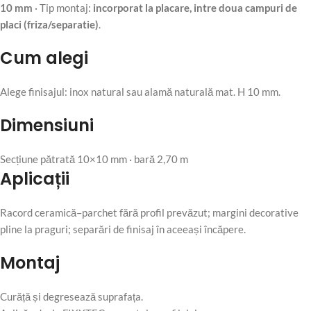
10 mm
· Tip montaj:
incorporat la placare, intre doua campuri de
placi (friza/separatie)
.
Cum alegi
Alege finisajul: inox natural sau alamă naturală mat. H 10 mm.
Dimensiuni
Secțiune pătrată 10×10 mm · bară 2,70 m
Aplicații
Racord ceramică–parchet fără profil prevăzut; margini decorative
pline la praguri; separări de finisaj în aceeași încăpere.
Montaj
Curăță și degresează suprafața.