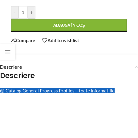
-
+
ADAUGĂ ÎN COȘ
Compare
Add to wishlist
Descriere
Descriere
📖 Catalog General Progress Profiles – toate informatiile