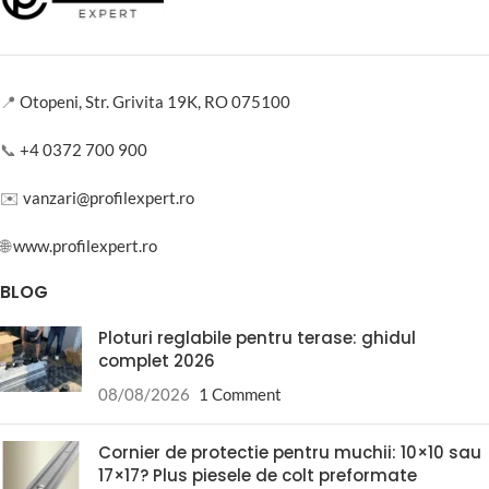
📍
Otopeni, Str. Grivita 19K, RO 075100
📞
+4 0372 700 900
✉️
vanzari@profilexpert.ro
🌐
www.profilexpert.ro
BLOG
Ploturi reglabile pentru terase: ghidul
complet 2026
08/08/2026
1 Comment
Cornier de protectie pentru muchii: 10×10 sau
17×17? Plus piesele de colt preformate