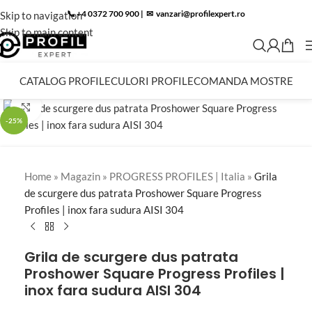
📞 +4 0372 700 900
|
✉︎
vanzari@profilexpert.ro
Skip to navigation
Skip to main content
CATALOG PROFILE
CULORI PROFILE
COMANDA MOSTRE
Click to enlarge
-25%
Home
»
Magazin
»
PROGRESS PROFILES | Italia
»
Grila
de scurgere dus patrata Proshower Square Progress
Profiles | inox fara sudura AISI 304
Grila de scurgere dus patrata
Proshower Square Progress Profiles |
inox fara sudura AISI 304