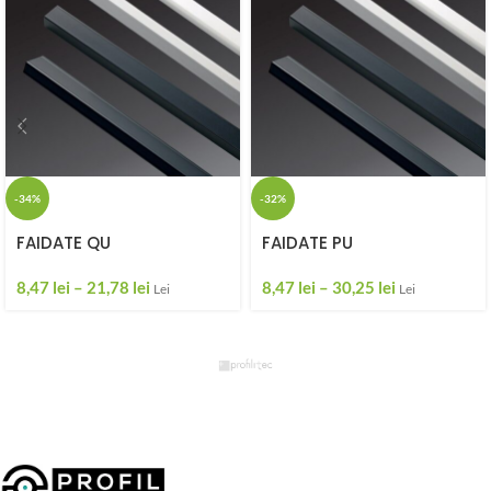
-34%
-32%
FAIDATE QU
FAIDATE PU
8,47
lei
–
21,78
lei
8,47
lei
–
30,25
lei
Lei
Lei