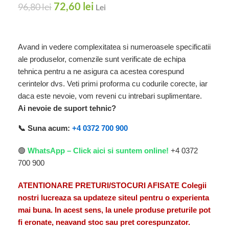
72,60
lei
96,80
lei
Lei
Avand in vedere complexitatea si numeroasele specificatii
ale produselor, comenzile sunt verificate de echipa
tehnica pentru a ne asigura ca acestea corespund
cerintelor dvs. Veti primi proforma cu codurile corecte, iar
daca este nevoie, vom reveni cu intrebari suplimentare.
Ai nevoie de suport tehnic?
📞 Suna acum:
+4 0372 700 900
🟢
WhatsApp – Click aici si suntem online!
+4 0372
700 900
ATENTIONARE PRETURI/STOCURI AFISATE Colegii
nostri lucreaza sa updateze siteul pentru o experienta
mai buna. In acest sens, la unele produse preturile pot
fi eronate, neavand stoc sau pret corespunzator.