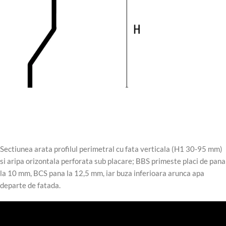
Sectiunea arata profilul perimetral cu fata verticala (H1 30-95 mm)
si aripa orizontala perforata sub placare; BBS primeste placi de pana
la 10 mm, BCS pana la 12,5 mm, iar buza inferioara arunca apa
departe de fatada.