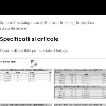
Schema din catalog arata pozitionarea in montaj, in raport cu
straturile terasei.
Specificatii si articole
Codurile disponibile, pe materiale si finisaje: