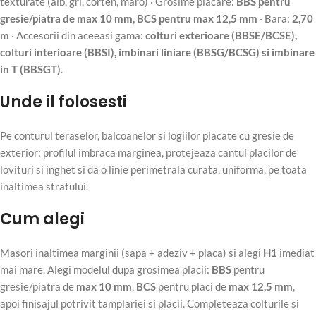
texturate (alb, gri, corten, maro) · Grosime placare:
BBS pentru
gresie/piatra de max 10 mm, BCS pentru max 12,5 mm
· Bara:
2,70
m
· Accesorii din aceeasi gama:
colturi exterioare (BBSE/BCSE),
colturi interioare (BBSI), imbinari liniare (BBSG/BCSG) si imbinare
in T (BBSGT)
.
Unde il folosesti
Pe conturul teraselor, balcoanelor si logiilor placate cu gresie de
exterior: profilul imbraca marginea, protejeaza cantul placilor de
lovituri si inghet si da o linie perimetrala curata, uniforma, pe toata
inaltimea stratului.
Cum alegi
Masori inaltimea marginii (sapa + adeziv + placa) si alegi
H1
imediat
mai mare. Alegi modelul dupa grosimea placii:
BBS
pentru
gresie/piatra de
max 10 mm
,
BCS
pentru placi de
max 12,5 mm
,
apoi finisajul potrivit tamplariei si placii. Completeaza colturile si