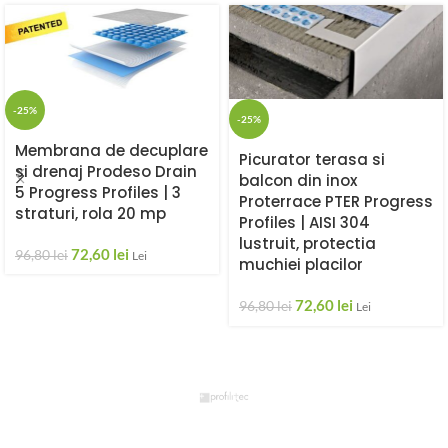
-25%
-25%
Membrana de decuplare
Picurator terasa si
si drenaj Prodeso Drain
balcon din inox
5 Progress Profiles | 3
Proterrace PTER Progress
straturi, rola 20 mp
Profiles | AISI 304
lustruit, protectia
72,60
lei
96,80
lei
Lei
muchiei placilor
72,60
lei
96,80
lei
Lei