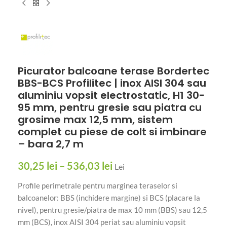
Picurator balcoane terase Bordertec
BBS-BCS Profilitec | inox AISI 304 sau
aluminiu vopsit electrostatic, H1 30-
95 mm, pentru gresie sau piatra cu
grosime max 12,5 mm, sistem
complet cu piese de colt si imbinare
– bara 2,7 m
30,25
lei
–
536,03
lei
Lei
Profile perimetrale pentru marginea teraselor si
balcoanelor: BBS (inchidere margine) si BCS (placare la
nivel), pentru gresie/piatra de max 10 mm (BBS) sau 12,5
mm (BCS), inox AISI 304 periat sau aluminiu vopsit