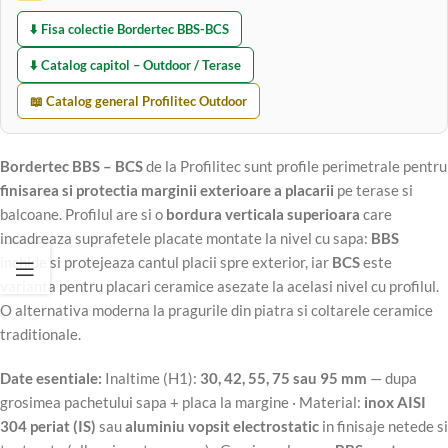
⬇️ Fisa colectie Bordertec BBS-BCS
⬇️ Catalog capitol – Outdoor / Terase
📖 Catalog general Profilitec Outdoor
Bordertec BBS – BCS
de la Profilitec sunt profile perimetrale pentru
finisarea si protectia marginii exterioare a placarii
pe terase si
balcoane. Profilul are si o
bordura verticala superioara
care
incadreaza suprafetele placate montate la nivel cu sapa:
BBS
inchide si protejeaza cantul placii spre exterior, iar
BCS
este
varianta pentru placari ceramice asezate la acelasi nivel cu profilul.
O alternativa moderna la pragurile din piatra si coltarele ceramice
traditionale.
Date esentiale:
Inaltime (H1):
30, 42, 55, 75 sau 95 mm
— dupa
grosimea pachetului sapa + placa la margine · Material:
inox AISI
304 periat (IS)
sau
aluminiu vopsit electrostatic
in finisaje netede si