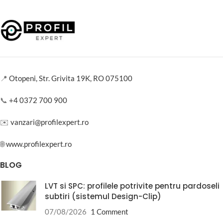
📍
Otopeni, Str. Grivita 19K, RO 075100
📞
+4 0372 700 900
✉️
vanzari@profilexpert.ro
🌐
www.profilexpert.ro
BLOG
LVT si SPC: profilele potrivite pentru pardoseli
subtiri (sistemul Design-Clip)
07/08/2026
1 Comment