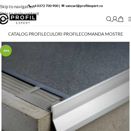
📞 +4 0372 700 900
|
✉︎
vanzari@profilexpert.ro
Skip to navigation
Skip to main content
CATALOG PROFILE
CULORI PROFILE
COMANDA MOSTRE
-40%