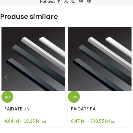
Follow:
Produse similare
-37%
-34%
FAIDATE UN
FAIDATE PA
4,84
lei
–
18,15
lei
8,47
lei
–
308,55
lei
Lei
Lei