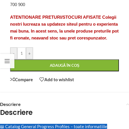
700 900
ATENTIONARE PRETURI/STOCURI AFISATE Colegii
nostri lucreaza sa updateze siteul pentru o experienta
mai buna. In acest sens, la unele produse preturile pot
fi eronate, neavand stoc sau pret corespunzator.
-
+
ADAUGĂ ÎN COȘ
Compare
Add to wishlist
Descriere
Descriere
📖 Catalog General Progress Profiles – toate informatiile