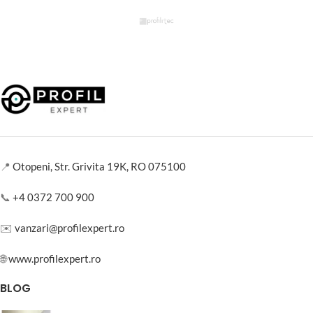
📍
Otopeni, Str. Grivita 19K, RO 075100
📞
+4 0372 700 900
✉️
vanzari@profilexpert.ro
🌐
www.profilexpert.ro
BLOG