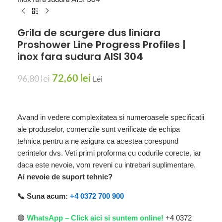
Grila de scurgere dus liniara
Proshower Line Progress Profiles |
inox fara sudura AISI 304
72,60
lei
96,80
lei
Lei
Avand in vedere complexitatea si numeroasele specificatii
ale produselor, comenzile sunt verificate de echipa
tehnica pentru a ne asigura ca acestea corespund
cerintelor dvs. Veti primi proforma cu codurile corecte, iar
daca este nevoie, vom reveni cu intrebari suplimentare.
Ai nevoie de suport tehnic?
📞 Suna acum:
+4 0372 700 900
🟢
WhatsApp – Click aici si suntem online!
+4 0372