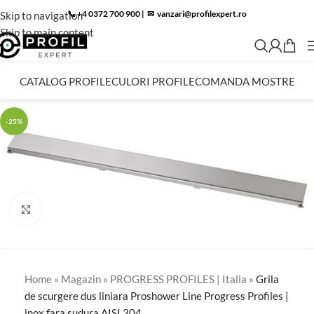
📞 +4 0372 700 900
|
✉︎
vanzari@profilexpert.ro
Skip to navigation
Skip to main content
CATALOG PROFILE
CULORI PROFILE
COMANDA MOSTRE
-25%
Click to enlarge
Home
»
Magazin
»
PROGRESS PROFILES | Italia
»
Grila
de scurgere dus liniara Proshower Line Progress Profiles |
inox fara sudura AISI 304