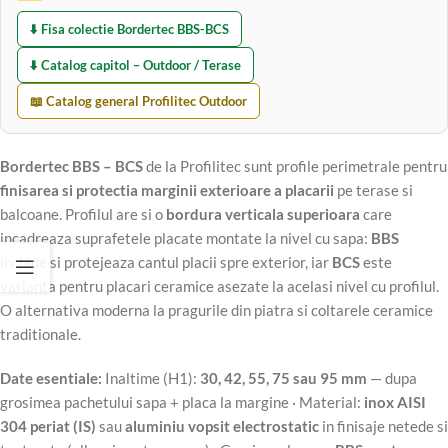
⬇️ Fisa colectie Bordertec BBS-BCS
⬇️ Catalog capitol – Outdoor / Terase
📖 Catalog general Profilitec Outdoor
Bordertec BBS – BCS
de la Profilitec sunt profile perimetrale pentru
finisarea si protectia marginii exterioare a placarii
pe terase si
balcoane. Profilul are si o
bordura verticala superioara
care
incadreaza suprafetele placate montate la nivel cu sapa:
BBS
inchide si protejeaza cantul placii spre exterior, iar
BCS
este
varianta pentru placari ceramice asezate la acelasi nivel cu profilul.
O alternativa moderna la pragurile din piatra si coltarele ceramice
traditionale.
Date esentiale:
Inaltime (H1):
30, 42, 55, 75 sau 95 mm
— dupa
grosimea pachetului sapa + placa la margine · Material:
inox AISI
304 periat (IS)
sau
aluminiu vopsit electrostatic
in finisaje netede si