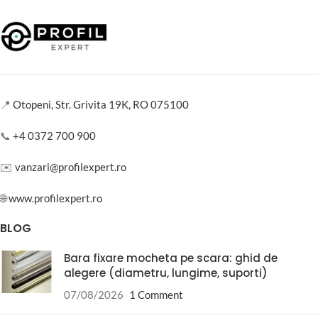
📍
Otopeni, Str. Grivita 19K, RO 075100
📞
+4 0372 700 900
✉️
vanzari@profilexpert.ro
🌐
www.profilexpert.ro
BLOG
Bara fixare mocheta pe scara: ghid de
alegere (diametru, lungime, suporti)
07/08/2026
1 Comment