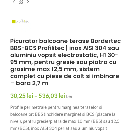
Picurator balcoane terase Bordertec
BBS-BCS Profilitec | inox AISI 304 sau
aluminiu vopsit electrostatic, H1 30-
95 mm, pentru gresie sau piatra cu
grosime max 12,5 mm, sistem
complet cu piese de colt si imbinare
– bara 2,7 m
30,25
lei
–
536,03
lei
Lei
Profile perimetrale pentru marginea teraselor si
balcoanelor: BBS (inchidere margine) si BCS (placare la
nivel), pentru gresie/piatra de max 10 mm (BBS) sau 12,5
mm (BCS), inox AISI 304 periat sau aluminiu vopsit