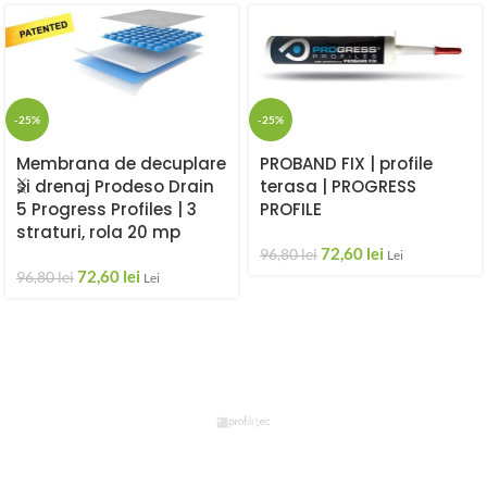
-25%
-25%
Membrana de decuplare
PROBAND FIX | profile
si drenaj Prodeso Drain
terasa | PROGRESS
5 Progress Profiles | 3
PROFILE
straturi, rola 20 mp
72,60
lei
96,80
lei
Lei
72,60
lei
96,80
lei
Lei