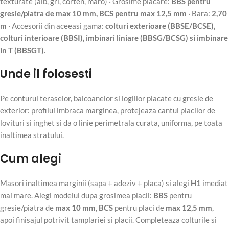
texturate (alb, gri, corten, maro) · Grosime placare:
BBS pentru
gresie/piatra de max 10 mm, BCS pentru max 12,5 mm
· Bara:
2,70
m
· Accesorii din aceeasi gama:
colturi exterioare (BBSE/BCSE),
colturi interioare (BBSI), imbinari liniare (BBSG/BCSG) si imbinare
in T (BBSGT)
.
Unde il folosesti
Pe conturul teraselor, balcoanelor si logiilor placate cu gresie de
exterior: profilul imbraca marginea, protejeaza cantul placilor de
lovituri si inghet si da o linie perimetrala curata, uniforma, pe toata
inaltimea stratului.
Cum alegi
Masori inaltimea marginii (sapa + adeziv + placa) si alegi
H1
imediat
mai mare. Alegi modelul dupa grosimea placii:
BBS
pentru
gresie/piatra de
max 10 mm
,
BCS
pentru placi de
max 12,5 mm
,
apoi finisajul potrivit tamplariei si placii. Completeaza colturile si