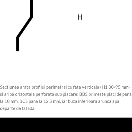
Sectiunea arata profilul perimetral cu fata verticala (H1 30-95 mm)
si aripa orizontala perforata sub placare; BBS primeste placi de pana
la 10 mm, BCS pana la 12,5 mm, iar buza inferioara arunca apa
departe de fatada.