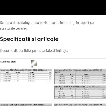
Schema din catalog arata pozitionarea in montaj, in raport cu
straturile terasei.
Specificatii si articole
Codurile disponibile, pe materiale si finisaje: