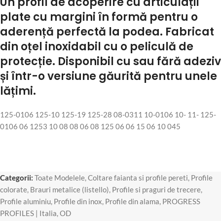
Un profil de acoperire cu articulații
plate cu margini în formă pentru o
aderență perfectă la podea. Fabricat
din oțel inoxidabil cu o peliculă de
protecție. Disponibil cu sau fără adeziv
și într-o versiune găurită pentru unele
lățimi.
125-0106 125-10 125-19 125-28 08-0311 10-0106 10- 11- 125-
0106 06 1253 10 08 08 06 08 125 06 06 15 06 10 045
Categorii:
Toate Modelele
,
Coltare faianta si profile pereti
,
Profile
colorate
,
Brauri metalice (listello)
,
Profile si praguri de trecere
,
Profile aluminiu
,
Profile din inox
,
Profile din alama
,
PROGRESS
PROFILES | Italia
,
OD