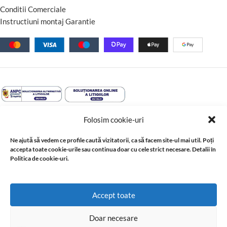
Conditii Comerciale
Instructiuni montaj Garantie
Folosim cookie-uri
Ne ajută să vedem ce profile caută vizitatorii, ca să facem site-ul mai util. Poți
accepta toate cookie-urile sau continua doar cu cele strict necesare. Detalii în
Politica de cookie-uri.
© 2026 Profil Expert. Toate drepturile rezervate. Conținutul acestui
Accept toate
site, inclusiv textele, fotografiile, grafica, documentația și
materialele tehnice, este proprietatea sau este utilizat cu acordul
Doar necesare
ori în baza drepturilor acordate de titularii acestuia. Reproducerea,