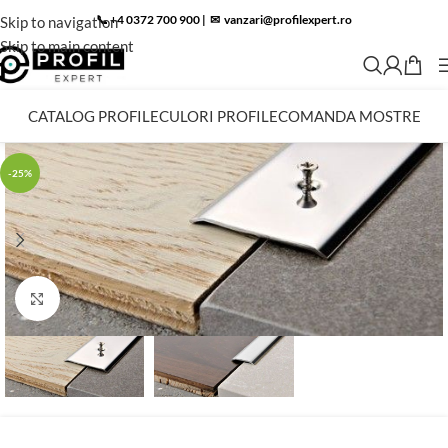
📞 +4 0372 700 900
|
✉︎
vanzari@profilexpert.ro
Skip to navigation
Skip to main content
CATALOG PROFILE
CULORI PROFILE
COMANDA MOSTRE
-25%
Click to enlarge