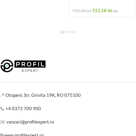
312,18
lei
445,28
lei
Lei
📍
Otopeni, Str. Grivita 19K, RO 075100
📞
+4 0372 700 900
✉️
vanzari@profilexpert.ro
🌐
www.profilexpert.ro