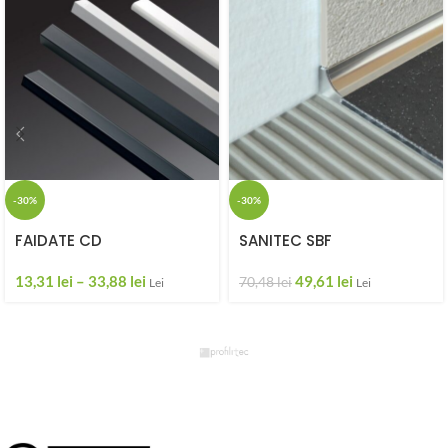
-30%
-30%
FAIDATE CD
SANITEC SBF
13,31
lei
–
33,88
lei
49,61
lei
70,48
lei
Lei
Lei