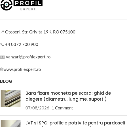
📍
Otopeni, Str. Grivita 19K, RO 075100
📞
+4 0372 700 900
✉️
vanzari@profilexpert.ro
🌐
www.profilexpert.ro
BLOG
Bara fixare mocheta pe scara: ghid de
alegere (diametru, lungime, suporti)
07/08/2026
1 Comment
LVT si SPC: profilele potrivite pentru pardoseli