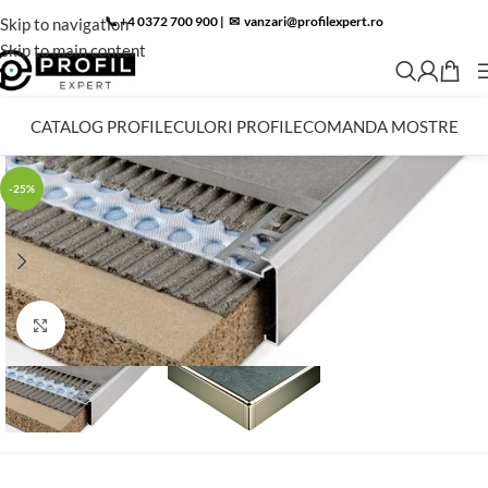
📞 +4 0372 700 900
|
✉︎
vanzari@profilexpert.ro
Skip to navigation
Skip to main content
CATALOG PROFILE
CULORI PROFILE
COMANDA MOSTRE
-25%
Click to enlarge