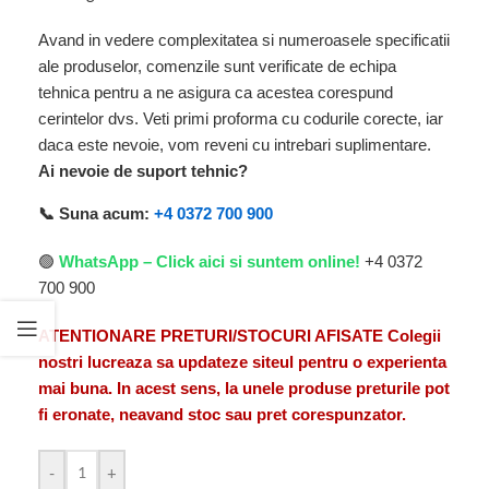
Avand in vedere complexitatea si numeroasele specificatii
ale produselor, comenzile sunt verificate de echipa
tehnica pentru a ne asigura ca acestea corespund
cerintelor dvs. Veti primi proforma cu codurile corecte, iar
daca este nevoie, vom reveni cu intrebari suplimentare.
Ai nevoie de suport tehnic?
📞 Suna acum:
+4 0372 700 900
🟢
WhatsApp – Click aici si suntem online!
+4 0372
700 900
ATENTIONARE PRETURI/STOCURI AFISATE Colegii
nostri lucreaza sa updateze siteul pentru o experienta
mai buna. In acest sens, la unele produse preturile pot
fi eronate, neavand stoc sau pret corespunzator.
-
+