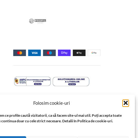
Folosim cookie-uri
m ce profile caută vizitatorii, ca să facem site-ul mai util. Poți accepta toate
 continua doar cu cele strict necesare. Detalii în Politica de cookie-uri.