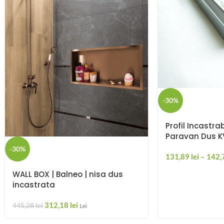
-30%
Profil Incastrab
Paravan Dus K
-30%
131,89
lei
–
142,
WALL BOX | Balneo | nisa dus
incastrata
312,18
lei
445,28
lei
Lei