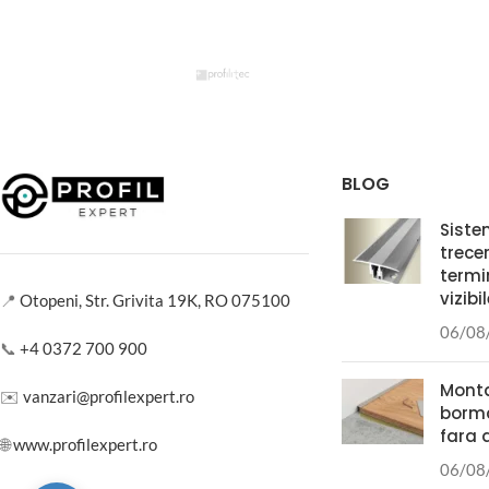
BLOG
Siste
trece
termi
vizibi
📍
Otopeni, Str. Grivita 19K, RO 075100
06/08
📞
+4 0372 700 900
Monta
✉️
vanzari@profilexpert.ro
borma
fara 
🌐
www.profilexpert.ro
06/08