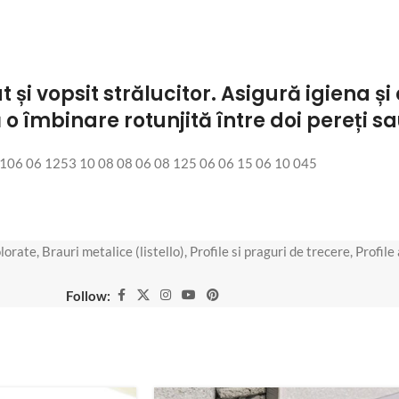
 și vopsit strălucitor. Asigură igiena ș
 îmbinare rotunjită între doi pereți sa
06 06 1253 10 08 08 06 08 125 06 06 15 06 10 045
olorate
,
Brauri metalice (listello)
,
Profile si praguri de trecere
,
Profile
Follow: