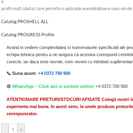
a
profil mult căutat care permite o aplicație asemănătoare unui om de
Catalog PROSHELL ALL
Catalog PROGRESS Profile
Avand in vedere complexitatea si numeroasele specificatii ale pro
echipa tehnica pentru a ne asigura ca acestea corespund cerintelo
corecte, iar daca este nevoie, vom reveni cu intrebari suplimenta
📞 Suna acum:
+4 0372 700 900
🟢
WhatsApp – Click aici si suntem online!
+4 0372 700 900
ATENTIONARE PRETURI/STOCURI AFISATE Colegii nostri lucr
experienta mai buna. In acest sens, la unele produse preturile
corespunzator.
-
+