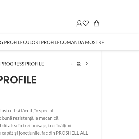
G PROFILE
CULORI PROFILE
COMANDA MOSTRE
| PROGRESS PROFILE
PROFILE
struit și lăcuit, în special
 o bună rezistență la mecanică
itatea în trei finisaje, trei înălțimi
 de capăt și joncțiunile, fac din PROSHELL ALL