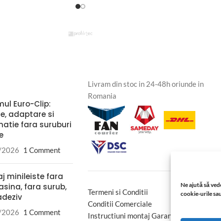
Livram din stoc in 24-48h oriunde in
Romania
mul Euro-Clip:
re, adaptare si
natie fara suruburi
le
/2026
1 Comment
j minileiste fara
Ne ajută să vede
sina, fara surub,
Termeni si Conditii
cookie-urile sau
adeziv
Conditii Comerciale
/2026
1 Comment
Instructiuni montaj Garantie