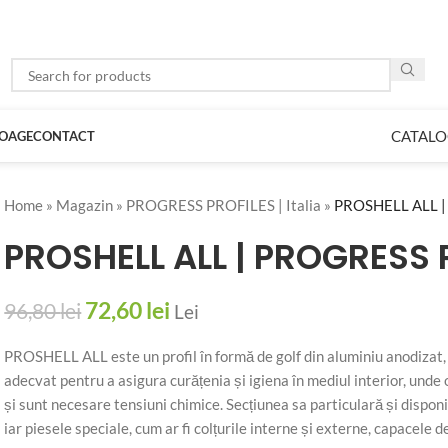
CATALO
LOAGE
CONTACT
Home
»
Magazin
»
PROGRESS PROFILES | Italia
»
PROSHELL ALL 
PROSHELL ALL | PROGRESS 
72,60
lei
96,80
lei
Lei
PROSHELL ALL este un profil în formă de golf din aluminiu anodizat, lu
adecvat pentru a asigura curățenia și igiena în mediul interior, unde
și sunt necesare tensiuni chimice. Secțiunea sa particulară și disponibil
iar piesele speciale, cum ar fi colțurile interne și externe, capacele