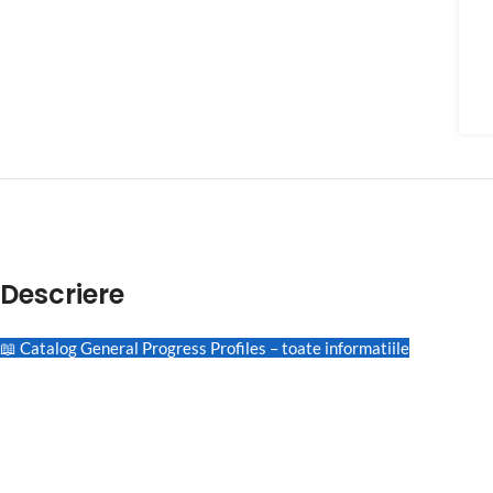
Descriere
📖 Catalog General Progress Profiles – toate informatiile