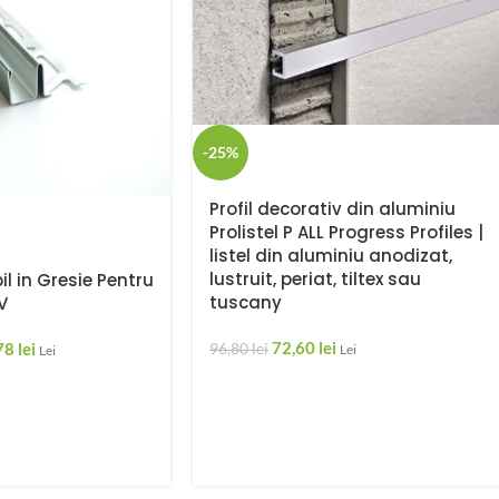
-25%
Profil decorativ din aluminiu
Prolistel P ALL Progress Profiles |
listel din aluminiu anodizat,
lustruit, periat, tiltex sau
il in Gresie Pentru
tuscany
V
72,60
lei
78
lei
96,80
lei
Lei
Lei